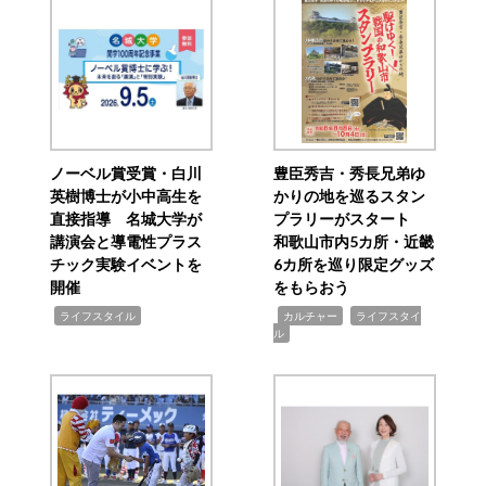
ノーベル賞受賞・白川
豊臣秀吉・秀長兄弟ゆ
英樹博士が小中高生を
かりの地を巡るスタン
直接指導 名城大学が
プラリーがスタート
講演会と導電性プラス
和歌山市内5カ所・近畿
チック実験イベントを
6カ所を巡り限定グッズ
開催
をもらおう
,
,
,
ライフスタイル
カルチャー
ライフスタイ
ル