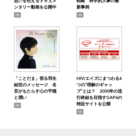
思いを伝えるドキュメ
戦略 科学的人事の最
ンタリー動画を公開中
新事例
PR
PR
「ことだま」宿る羽生
HIV/エイズにまつわる6
結弦のメッセージ 名
つの“理解のギャッ
言がもたらす心の平穏
プ”とは？ 2030年の流
と潤い
行終結を目指すGAP6の
特設サイトを公開
PR
PR