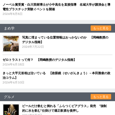
ノーベル賞受賞・白川英樹博士が小中高生を直接指導 名城大学が講演会と導
電性プラスチック実験イベントを開催
2026年8月8日
まめ学
もっと見る
写真に埋まっている位置情報はおっかないのか 【岡嶋教授の
デジタル指南】
2026年7月22日
ゼロトラストって何？ 【岡嶋教授のデジタル指南】
2026年6月18日
きっと大平元首相は泣いている 【政眼鏡（せいがんきょう）－本田雅俊の政
治コラム】
2026年6月10日
グルメ
もっと見る
ビールだけ飲むと倒れる「ふらつくビアグラス」発売 “強制
的に水を飲む”仕掛けで適正飲酒を後押し