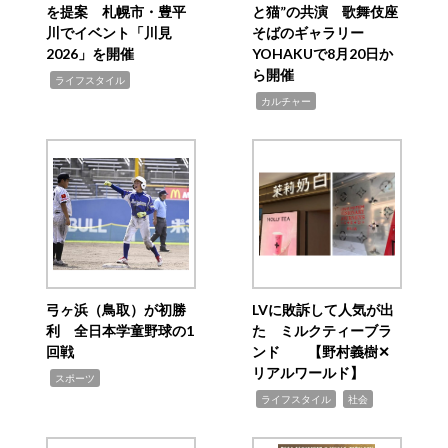
を提案 札幌市・豊平
と猫”の共演 歌舞伎座
川でイベント「川見
そばのギャラリー
2026」を開催
YOHAKUで8月20日か
ら開催
,
ライフスタイル
,
カルチャー
弓ヶ浜（鳥取）が初勝
LVに敗訴して人気が出
利 全日本学童野球の1
た ミルクティーブラ
回戦
ンド 【野村義樹✕
リアルワールド】
,
スポーツ
,
,
ライフスタイル
社会