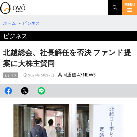
検
索
コ
ン
テ
ホーム
>
ビジネス
ン
ビジネス
ツ
へ
移
北越総会、社長解任を否決 ファンド提
動
案に大株主賛同
共同通信 47NEWS
2024年6月27日
ビジネス