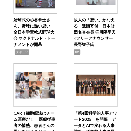
始球式の杉谷拳士さ
故人の「想い」かなえ
ん、野球に熱い思い
る 遺贈寄付 日本財
全日本学童軟式野球大
団名誉会長 笹川陽平氏
会 マクドナルド・トー
×フリーアナウンサー
ナメントが開幕
長野智子氏
,
スポーツ
PR
CAR T細胞療法はチー
「第4回科学的人事アワ
ム医療だ！ 医療従事
ード2025」を開催 デ
者の情熱、患者さんの
ータとAIで変わる人事