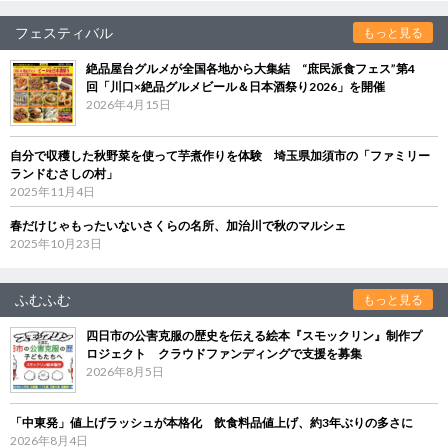
フェスティバル
もっと見る
絶品屋台グルメが全国各地から大集結 “庶民派食フェス”第4
回「川口×絶品グルメビール＆日本酒祭り2026」を開催
2026年4月15日
自分で収穫した秋野菜を使って芋煮作りを体験 埼玉県加須市の「ファミリー
ランドむさしの村」
2025年11月4日
春だけじゃもったいないさくらの名所、加治川で秋のマルシェ
2025年10月23日
ふむふむ
もっと見る
四日市の公害克服の歴史を伝える絵本『スモックリン』制作プ
ロジェクト クラウドファンディングで支援を募集
2026年8月5日
「中東発」値上げラッシュが本格化 飲食料品値上げ、約3年ぶりの多さに
2026年8月4日