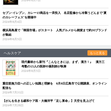
2026年8月7日
セブン‐イレブン、カレー15商品を一斉投入 名店監修から冷製うどんまで“夏
のカレーフェス”を開催中
2026年8月6日
横浜高島屋で「韓国市場」がスタート 人気グルメから雑貨まで約30ブランド
が集結
2026年8月5日
ヘルスケア
もっと見る
現代書林から新刊『こんなときには、まず、漢方！』 漢方三
考塾の15人の医師や薬剤師が執筆
2026年8月5日
重症筋無力症への正しい知識と理解を 8月8日広島市で公開講座、オンライン
配信も
2026年7月31日
【がんを生きる緩和ケア医・大橋洋平「足し算命」】天空を見上げて
2026年7月28日