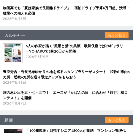
物価高でも「夏は家族で長距離ドライブ」 宿泊ドライブ予算4万円超、渋滞・
猛暑への備えも必須
2026年8月3日
カルチャー
もっと見る
6人の作家が描く“風景と猫”の共演 歌舞伎座そばのギャラリ
ーYOHAKUで8月20日から開催
2026年8月9日
豊臣秀吉・秀長兄弟ゆかりの地を巡るスタンプラリーがスタート 和歌山市内5
カ所・近畿6カ所を巡り限定グッズをもらおう
2026年8月8日
旅の思い出を五・七・五で！ エースが「かばんの日」に合わせ「旅行川柳コ
ンテスト」を開催
2026年8月7日
動画
もっと見る
「100歳現役」目指すシニア1500人が集結 マンション管理代