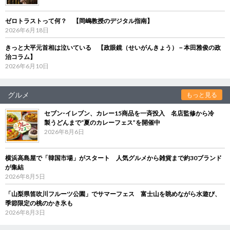
ゼロトラストって何？ 【岡嶋教授のデジタル指南】
2026年6月18日
きっと大平元首相は泣いている 【政眼鏡（せいがんきょう）－本田雅俊の政
治コラム】
2026年6月10日
グルメ
もっと見る
セブン‐イレブン、カレー15商品を一斉投入 名店監修から冷
製うどんまで“夏のカレーフェス”を開催中
2026年8月6日
横浜高島屋で「韓国市場」がスタート 人気グルメから雑貨まで約30ブランド
が集結
2026年8月5日
「山梨県笛吹川フルーツ公園」でサマーフェス 富士山を眺めながら水遊び、
季節限定の桃のかき氷も
2026年8月3日