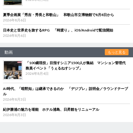
夏季企画展「秀吉・秀長と和歌山」 和歌山市立博物館で8月8日から
2026年8月6日
日本史と世界史を旅するRPG 「時渡り」、iOS/Androidで配信開始
2026年8月6日
動画
もっと見る
「100歳現役」目指すシニア1500人が集結 マンション管理代
務員イベント「うぇるねすシップ」
2026年8月4日
AI時代、「暗黙知」は継承できるのか 「デジブレ」説明会／ラウンドテーブ
ル
2026年8月3日
紀伊勝浦の魅力を堪能 ホテル浦島、日昇館をリニューアル
2026年8月3日