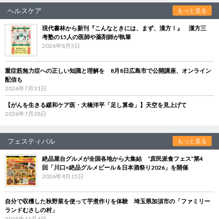
ヘルスケア
もっと見る
現代書林から新刊『こんなときには、まず、漢方！』 漢方三
考塾の15人の医師や薬剤師が執筆
2026年8月5日
重症筋無力症への正しい知識と理解を 8月8日広島市で公開講座、オンライン
配信も
2026年7月31日
【がんを生きる緩和ケア医・大橋洋平「足し算命」】天空を見上げて
2026年7月28日
フェスティバル
もっと見る
絶品屋台グルメが全国各地から大集結 “庶民派食フェス”第4
回「川口×絶品グルメビール＆日本酒祭り2026」を開催
2026年4月15日
自分で収穫した秋野菜を使って芋煮作りを体験 埼玉県加須市の「ファミリー
ランドむさしの村」
2025年11月4日