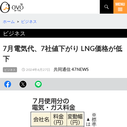
検
索
コ
ン
テ
ホーム
>
ビジネス
ン
ビジネス
ツ
へ
移
7月電気代、7社値下がり LNG価格が低
動
下
共同通信 47NEWS
2024年6月27日
ビジネス