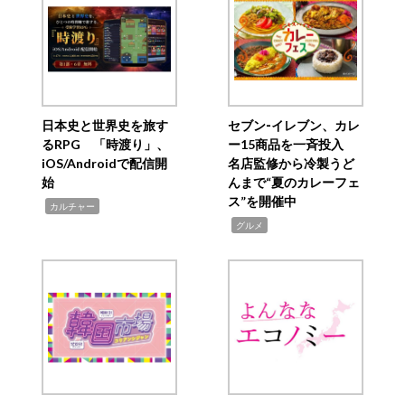
日本史と世界史を旅す
セブン‐イレブン、カレ
るRPG 「時渡り」、
ー15商品を一斉投入
iOS/Androidで配信開
名店監修から冷製うど
始
んまで“夏のカレーフェ
ス”を開催中
,
カルチャー
,
グルメ