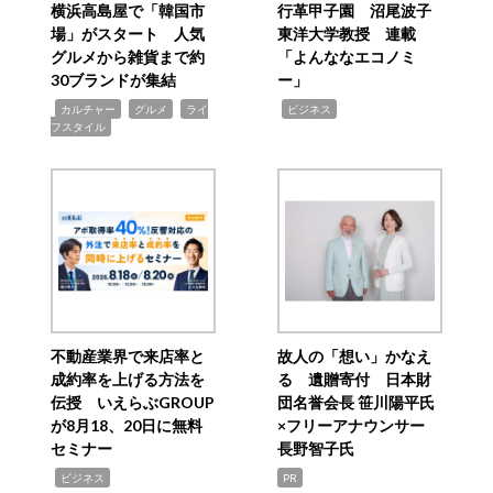
横浜高島屋で「韓国市
行革甲子園 沼尾波子
場」がスタート 人気
東洋大学教授 連載
グルメから雑貨まで約
「よんななエコノミ
30ブランドが集結
ー」
,
,
,
,
カルチャー
グルメ
ライ
ビジネス
フスタイル
不動産業界で来店率と
故人の「想い」かなえ
成約率を上げる方法を
る 遺贈寄付 日本財
伝授 いえらぶGROUP
団名誉会長 笹川陽平氏
が8月18、20日に無料
×フリーアナウンサー
セミナー
長野智子氏
,
ビジネス
PR