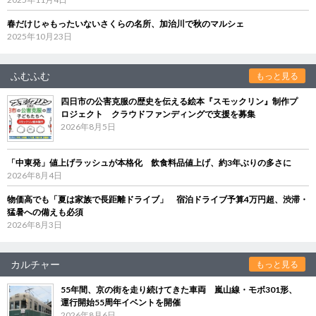
春だけじゃもったいないさくらの名所、加治川で秋のマルシェ
2025年10月23日
ふむふむ
もっと見る
四日市の公害克服の歴史を伝える絵本『スモックリン』制作プ
ロジェクト クラウドファンディングで支援を募集
2026年8月5日
「中東発」値上げラッシュが本格化 飲食料品値上げ、約3年ぶりの多さに
2026年8月4日
物価高でも「夏は家族で長距離ドライブ」 宿泊ドライブ予算4万円超、渋滞・
猛暑への備えも必須
2026年8月3日
カルチャー
もっと見る
55年間、京の街を走り続けてきた車両 嵐山線・モボ301形、
運行開始55周年イベントを開催
2026年8月6日