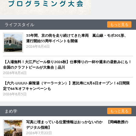
ライフスタイル
もっと見る
55年間、京の街を走り続けてきた車両 嵐山線・モボ301形、
運行開始55周年イベントを開催
2026年8月6日
【入場無料！大江戸ビール祭り2026秋】仕事帰りの一杯や週末の昼飲みにも！
全国のクラフトビールが大集合｜品川
2026年8月6日
【六六-LIULIU-麻辣湯（マーラータン）】恵比寿に8月6日オープン！6日間限
定で66％オフキャンペーンも
2026年8月5日
まめ学
もっと見る
写真に埋まっている位置情報はおっかないのか 【岡嶋教授の
デジタル指南】
2026年7月22日