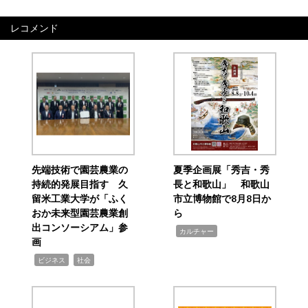
レコメンド
先端技術で園芸農業の
夏季企画展「秀吉・秀
持続的発展目指す 久
長と和歌山」 和歌山
留米工業大学が「ふく
市立博物館で8月8日か
おか未来型園芸農業創
ら
出コンソーシアム」参
,
カルチャー
画
,
,
ビジネス
社会