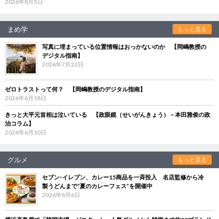
2026年8月5日
まめ学
もっと見る
写真に埋まっている位置情報はおっかないのか 【岡嶋教授の
デジタル指南】
2026年7月22日
ゼロトラストって何？ 【岡嶋教授のデジタル指南】
2026年6月18日
きっと大平元首相は泣いている 【政眼鏡（せいがんきょう）－本田雅俊の政
治コラム】
2026年6月10日
グルメ
もっと見る
セブン‐イレブン、カレー15商品を一斉投入 名店監修から冷
製うどんまで“夏のカレーフェス”を開催中
2026年8月6日