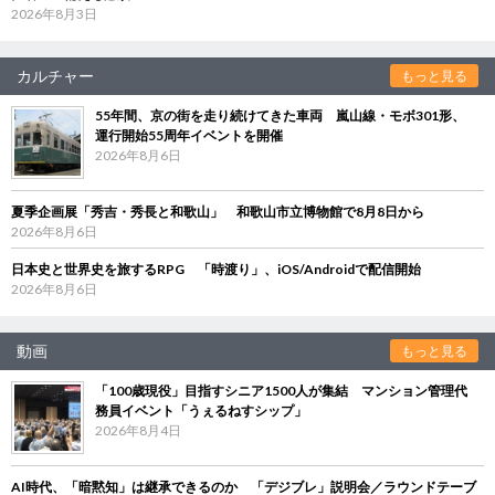
2026年8月3日
カルチャー
もっと見る
55年間、京の街を走り続けてきた車両 嵐山線・モボ301形、
運行開始55周年イベントを開催
2026年8月6日
夏季企画展「秀吉・秀長と和歌山」 和歌山市立博物館で8月8日から
2026年8月6日
日本史と世界史を旅するRPG 「時渡り」、iOS/Androidで配信開始
2026年8月6日
動画
もっと見る
「100歳現役」目指すシニア1500人が集結 マンション管理代
務員イベント「うぇるねすシップ」
2026年8月4日
AI時代、「暗黙知」は継承できるのか 「デジブレ」説明会／ラウンドテーブ