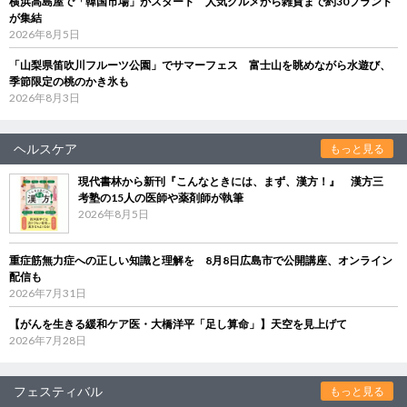
横浜高島屋で「韓国市場」がスタート 人気グルメから雑貨まで約30ブランド
が集結
2026年8月5日
「山梨県笛吹川フルーツ公園」でサマーフェス 富士山を眺めながら水遊び、
季節限定の桃のかき氷も
2026年8月3日
ヘルスケア
もっと見る
現代書林から新刊『こんなときには、まず、漢方！』 漢方三
考塾の15人の医師や薬剤師が執筆
2026年8月5日
重症筋無力症への正しい知識と理解を 8月8日広島市で公開講座、オンライン
配信も
2026年7月31日
【がんを生きる緩和ケア医・大橋洋平「足し算命」】天空を見上げて
2026年7月28日
フェスティバル
もっと見る