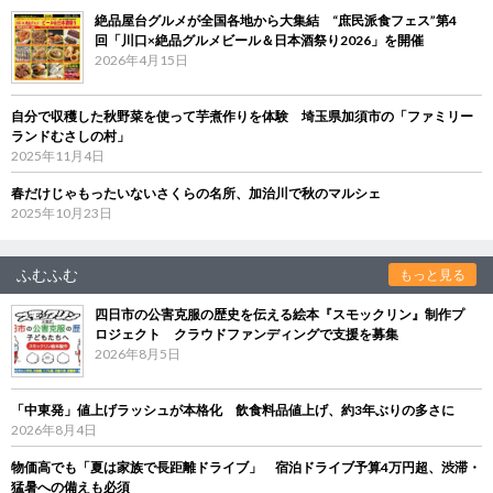
絶品屋台グルメが全国各地から大集結 “庶民派食フェス”第4
回「川口×絶品グルメビール＆日本酒祭り2026」を開催
2026年4月15日
自分で収穫した秋野菜を使って芋煮作りを体験 埼玉県加須市の「ファミリー
ランドむさしの村」
2025年11月4日
春だけじゃもったいないさくらの名所、加治川で秋のマルシェ
2025年10月23日
ふむふむ
もっと見る
四日市の公害克服の歴史を伝える絵本『スモックリン』制作プ
ロジェクト クラウドファンディングで支援を募集
2026年8月5日
「中東発」値上げラッシュが本格化 飲食料品値上げ、約3年ぶりの多さに
2026年8月4日
物価高でも「夏は家族で長距離ドライブ」 宿泊ドライブ予算4万円超、渋滞・
猛暑への備えも必須