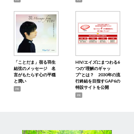
「ことだま」宿る羽生
HIV/エイズにまつわる6
結弦のメッセージ 名
つの“理解のギャッ
言がもたらす心の平穏
プ”とは？ 2030年の流
と潤い
行終結を目指すGAP6の
特設サイトを公開
PR
PR