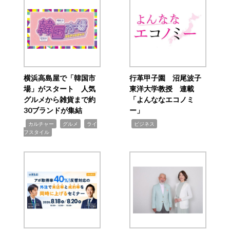
横浜高島屋で「韓国市
行革甲子園 沼尾波子
場」がスタート 人気
東洋大学教授 連載
グルメから雑貨まで約
「よんななエコノミ
30ブランドが集結
ー」
,
,
,
,
カルチャー
グルメ
ライ
ビジネス
フスタイル