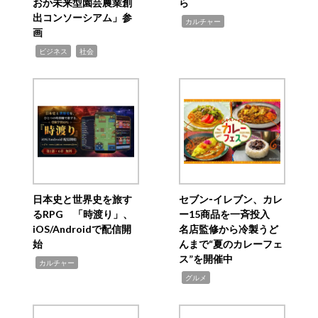
おか未来型園芸農業創
ら
出コンソーシアム」参
,
カルチャー
画
,
,
ビジネス
社会
日本史と世界史を旅す
セブン‐イレブン、カレ
るRPG 「時渡り」、
ー15商品を一斉投入
iOS/Androidで配信開
名店監修から冷製うど
始
んまで“夏のカレーフェ
ス”を開催中
,
カルチャー
,
グルメ