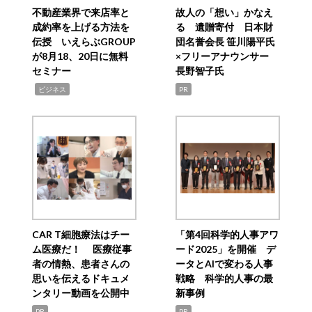
不動産業界で来店率と
故人の「想い」かなえ
成約率を上げる方法を
る 遺贈寄付 日本財
伝授 いえらぶGROUP
団名誉会長 笹川陽平氏
が8月18、20日に無料
×フリーアナウンサー
セミナー
長野智子氏
,
ビジネス
PR
CAR T細胞療法はチー
「第4回科学的人事アワ
ム医療だ！ 医療従事
ード2025」を開催 デ
者の情熱、患者さんの
ータとAIで変わる人事
思いを伝えるドキュメ
戦略 科学的人事の最
ンタリー動画を公開中
新事例
PR
PR