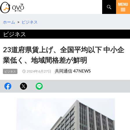
検
索
コ
ン
テ
ホーム
>
ビジネス
ン
ビジネス
ツ
へ
移
23道府県賃上げ、全国平均以下 中小企
動
業低く、地域間格差が鮮明
共同通信 47NEWS
2024年6月27日
ビジネス