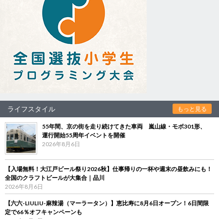
ライフスタイル
もっと見る
55年間、京の街を走り続けてきた車両 嵐山線・モボ301形、
運行開始55周年イベントを開催
2026年8月6日
【入場無料！大江戸ビール祭り2026秋】仕事帰りの一杯や週末の昼飲みにも！
全国のクラフトビールが大集合｜品川
2026年8月6日
【六六-LIULIU-麻辣湯（マーラータン）】恵比寿に8月6日オープン！6日間限
定で66％オフキャンペーンも