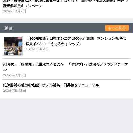
東野圭吾が選んだ「記憶に残る一文」はどれ？ 最新作『永遠の記憶』発売で
読者参加型キャンペーン
2026年8月7日
動画
もっと見る
「100歳現役」目指すシニア1500人が集結 マンション管理代
務員イベント「うぇるねすシップ」
2026年8月4日
AI時代、「暗黙知」は継承できるのか 「デジブレ」説明会／ラウンドテーブ
ル
2026年8月3日
紀伊勝浦の魅力を堪能 ホテル浦島、日昇館をリニューアル
2026年8月3日