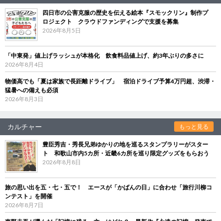
四日市の公害克服の歴史を伝える絵本『スモックリン』制作プ
ロジェクト クラウドファンディングで支援を募集
2026年8月5日
「中東発」値上げラッシュが本格化 飲食料品値上げ、約3年ぶりの多さに
2026年8月4日
物価高でも「夏は家族で長距離ドライブ」 宿泊ドライブ予算4万円超、渋滞・
猛暑への備えも必須
2026年8月3日
カルチャー
もっと見る
豊臣秀吉・秀長兄弟ゆかりの地を巡るスタンプラリーがスター
ト 和歌山市内5カ所・近畿6カ所を巡り限定グッズをもらおう
2026年8月8日
旅の思い出を五・七・五で！ エースが「かばんの日」に合わせ「旅行川柳コ
ンテスト」を開催
2026年8月7日