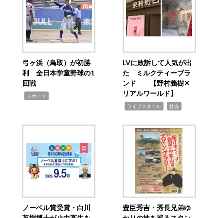
弓ヶ浜（鳥取）が初勝
LVに敗訴して人気が出
利 全日本学童野球の1
た ミルクティーブラ
回戦
ンド 【野村義樹✕
リアルワールド】
,
スポーツ
,
,
ライフスタイル
社会
ノーベル賞受賞・白川
豊臣秀吉・秀長兄弟ゆ
英樹博士が小中高生を
かりの地を巡るスタン