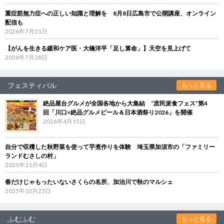
重症筋無力症への正しい知識と理解を 8月8日広島市で公開講座、オンライン
配信も
2026年7月31日
【がんを生きる緩和ケア医・大橋洋平「足し算命」】天空を見上げて
2026年7月28日
フェスティバル
もっと見る
絶品屋台グルメが全国各地から大集結 “庶民派食フェス”第4
回「川口×絶品グルメビール＆日本酒祭り2026」を開催
2026年4月15日
自分で収穫した秋野菜を使って芋煮作りを体験 埼玉県加須市の「ファミリー
ランドむさしの村」
2025年11月4日
春だけじゃもったいないさくらの名所、加治川で秋のマルシェ
2025年10月23日
ふむふむ
もっと見る