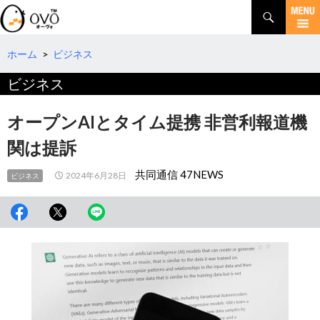
検
索
コ
ン
テ
ホーム
>
ビジネス
ン
ビジネス
ツ
へ
移
オープンAIとタイム提携 非営利報道機
動
関は提訴
共同通信 47NEWS
2024年6月28日
ビジネス