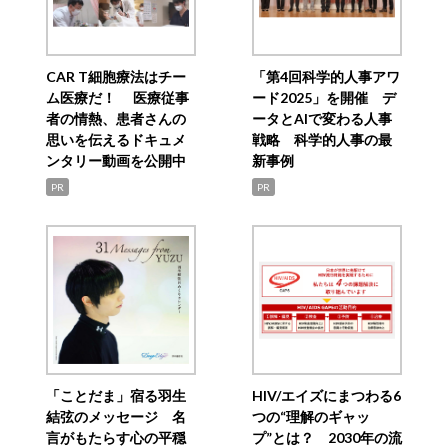
CAR T細胞療法はチー
「第4回科学的人事アワ
ム医療だ！ 医療従事
ード2025」を開催 デ
者の情熱、患者さんの
ータとAIで変わる人事
思いを伝えるドキュメ
戦略 科学的人事の最
ンタリー動画を公開中
新事例
PR
PR
「ことだま」宿る羽生
HIV/エイズにまつわる6
結弦のメッセージ 名
つの“理解のギャッ
言がもたらす心の平穏
プ”とは？ 2030年の流