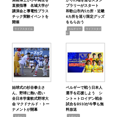
直接指導 名城大学が
プラリーがスタート
講演会と導電性プラス
和歌山市内5カ所・近畿
チック実験イベントを
6カ所を巡り限定グッズ
開催
をもらおう
,
,
,
ライフスタイル
カルチャー
ライフスタイ
ル
始球式の杉谷拳士さ
ベルギーで戦う日本人
ん、野球に熱い思い
選手を応援しよう シ
全日本学童軟式野球大
ント＝トロイデン戦全
会 マクドナルド・トー
試合をBS10が今季も無
ナメントが開幕
料放送
,
,
スポーツ
スポーツ