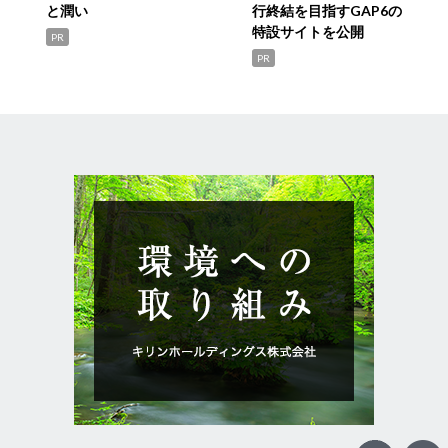
と潤い
行終結を目指すGAP6の
特設サイトを公開
PR
PR