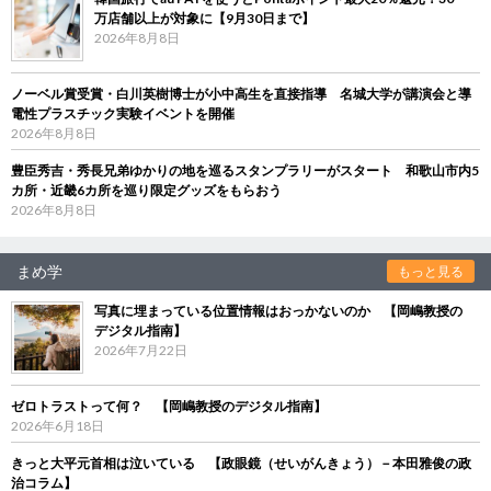
万店舗以上が対象に【9月30日まで】
2026年8月8日
ノーベル賞受賞・白川英樹博士が小中高生を直接指導 名城大学が講演会と導
電性プラスチック実験イベントを開催
2026年8月8日
豊臣秀吉・秀長兄弟ゆかりの地を巡るスタンプラリーがスタート 和歌山市内5
カ所・近畿6カ所を巡り限定グッズをもらおう
2026年8月8日
まめ学
もっと見る
写真に埋まっている位置情報はおっかないのか 【岡嶋教授の
デジタル指南】
2026年7月22日
ゼロトラストって何？ 【岡嶋教授のデジタル指南】
2026年6月18日
きっと大平元首相は泣いている 【政眼鏡（せいがんきょう）－本田雅俊の政
治コラム】