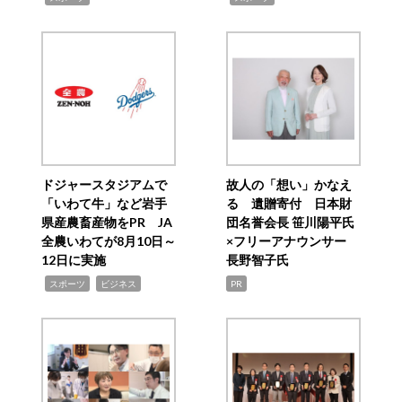
ドジャースタジアムで
故人の「想い」かなえ
「いわて牛」など岩手
る 遺贈寄付 日本財
県産農畜産物をPR JA
団名誉会長 笹川陽平氏
全農いわてが8月10日～
×フリーアナウンサー
12日に実施
長野智子氏
,
,
スポーツ
ビジネス
PR