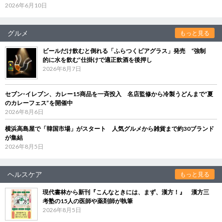
2026年6月10日
グルメ
もっと見る
ビールだけ飲むと倒れる「ふらつくビアグラス」発売 “強制
的に水を飲む”仕掛けで適正飲酒を後押し
2026年8月7日
セブン‐イレブン、カレー15商品を一斉投入 名店監修から冷製うどんまで“夏
のカレーフェス”を開催中
2026年8月6日
横浜高島屋で「韓国市場」がスタート 人気グルメから雑貨まで約30ブランド
が集結
2026年8月5日
ヘルスケア
もっと見る
現代書林から新刊『こんなときには、まず、漢方！』 漢方三
考塾の15人の医師や薬剤師が執筆
2026年8月5日