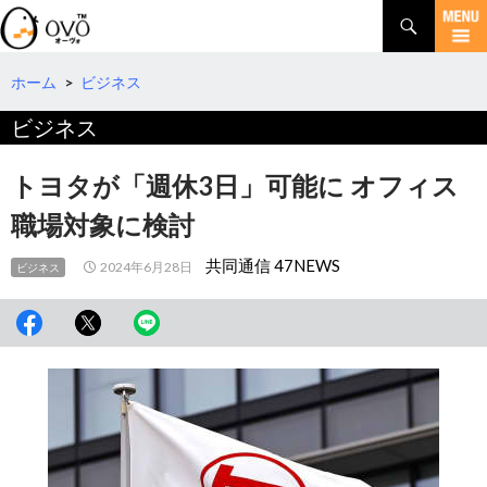
検
索
コ
ン
テ
ホーム
>
ビジネス
ン
ビジネス
ツ
へ
移
トヨタが「週休3日」可能に オフィス
動
職場対象に検討
共同通信 47NEWS
2024年6月28日
ビジネス