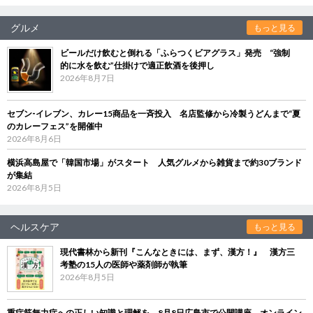
グルメ
もっと見る
ビールだけ飲むと倒れる「ふらつくビアグラス」発売 “強制
的に水を飲む”仕掛けで適正飲酒を後押し
2026年8月7日
セブン‐イレブン、カレー15商品を一斉投入 名店監修から冷製うどんまで“夏
のカレーフェス”を開催中
2026年8月6日
横浜高島屋で「韓国市場」がスタート 人気グルメから雑貨まで約30ブランド
が集結
2026年8月5日
ヘルスケア
もっと見る
現代書林から新刊『こんなときには、まず、漢方！』 漢方三
考塾の15人の医師や薬剤師が執筆
2026年8月5日
重症筋無力症への正しい知識と理解を 8月8日広島市で公開講座、オンライン