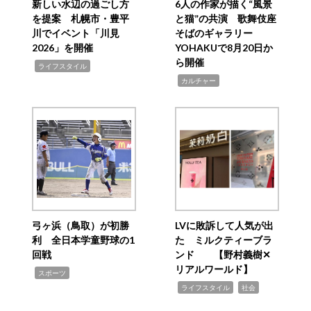
新しい水辺の過ごし方
6人の作家が描く“風景
を提案 札幌市・豊平
と猫”の共演 歌舞伎座
川でイベント「川見
そばのギャラリー
2026」を開催
YOHAKUで8月20日か
ら開催
,
ライフスタイル
,
カルチャー
弓ヶ浜（鳥取）が初勝
LVに敗訴して人気が出
利 全日本学童野球の1
た ミルクティーブラ
回戦
ンド 【野村義樹✕
リアルワールド】
,
スポーツ
,
,
ライフスタイル
社会