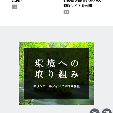
と潤い
行終結を目指すGAP6の
特設サイトを公開
PR
PR