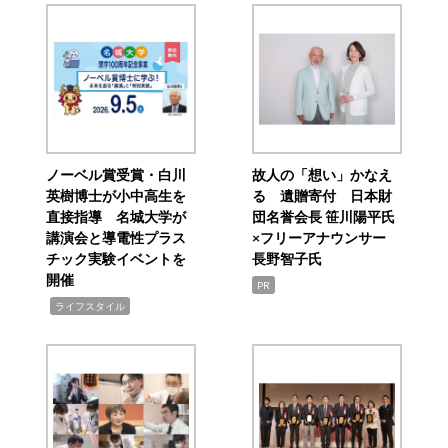
ノーベル賞受賞・白川
故人の「想い」かなえ
英樹博士が小中高生を
る 遺贈寄付 日本財
直接指導 名城大学が
団名誉会長 笹川陽平氏
講演会と導電性プラス
×フリーアナウンサー
チック実験イベントを
長野智子氏
開催
PR
,
ライフスタイル