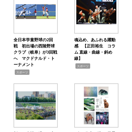
全日本学童野球の2回
魂込め、あふれる躍動
戦 初出場の西陵野球
感 【正田裕生 コラ
クラブ（岐阜）が3回戦
ム 直線・曲線・斜め
へ マクドナルド・ト
線】
ーナメント
,
スポーツ
,
スポーツ