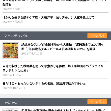
配信も
2026年7月31日
【がんを生きる緩和ケア医・大橋洋平「足し算命」】天空を見上げて
2026年7月28日
フェスティバル
もっと見る
絶品屋台グルメが全国各地から大集結 “庶民派食フェス”第4
回「川口×絶品グルメビール＆日本酒祭り2026」を開催
2026年4月15日
自分で収穫した秋野菜を使って芋煮作りを体験 埼玉県加須市の「ファミリー
ランドむさしの村」
2025年11月4日
春だけじゃもったいないさくらの名所、加治川で秋のマルシェ
2025年10月23日
ふむふむ
もっと見る
四日市の公害克服の歴史を伝える絵本『スモックリン』制作プ