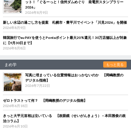
ット！「ぐるーっと！信州ダムめぐり 発電所スタンプラリー
2026」
2026年8月9日
新しい水辺の過ごし方を提案 札幌市・豊平川でイベント「川見2026」を開催
2026年8月9日
韓国旅行でau PAYを使うとPontaポイント最大20％還元！30万店舗以上が対象
に【9月30日まで】
2026年8月8日
まめ学
もっと見る
写真に埋まっている位置情報はおっかないのか 【岡嶋教授の
デジタル指南】
2026年7月22日
ゼロトラストって何？ 【岡嶋教授のデジタル指南】
2026年6月18日
きっと大平元首相は泣いている 【政眼鏡（せいがんきょう）－本田雅俊の政
治コラム】
2026年6月10日