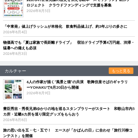
ロジェクト クラウドファンディングで支援を募集
2026年8月5日
「中東発」値上げラッシュが本格化 飲食料品値上げ、約3年ぶりの多さに
2026年8月4日
物価高でも「夏は家族で長距離ドライブ」 宿泊ドライブ予算4万円超、渋滞・
猛暑への備えも必須
2026年8月3日
カルチャー
もっと見る
6人の作家が描く“風景と猫”の共演 歌舞伎座そばのギャラリ
ーYOHAKUで8月20日から開催
2026年8月9日
豊臣秀吉・秀長兄弟ゆかりの地を巡るスタンプラリーがスタート 和歌山市内5
カ所・近畿6カ所を巡り限定グッズをもらおう
2026年8月8日
旅の思い出を五・七・五で！ エースが「かばんの日」に合わせ「旅行川柳コ
ンテスト」を開催