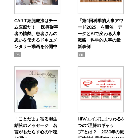
CAR T細胞療法はチー
「第4回科学的人事アワ
ム医療だ！ 医療従事
ード2025」を開催 デ
者の情熱、患者さんの
ータとAIで変わる人事
思いを伝えるドキュメ
戦略 科学的人事の最
ンタリー動画を公開中
新事例
PR
PR
「ことだま」宿る羽生
HIV/エイズにまつわる6
結弦のメッセージ 名
つの“理解のギャッ
言がもたらす心の平穏
プ”とは？ 2030年の流