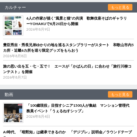
カルチャー
もっと見る
6人の作家が描く“風景と猫”の共演 歌舞伎座そばのギャラリ
ーYOHAKUで8月20日から開催
2026年8月9日
豊臣秀吉・秀長兄弟ゆかりの地を巡るスタンプラリーがスタート 和歌山市内5
カ所・近畿6カ所を巡り限定グッズをもらおう
2026年8月8日
旅の思い出を五・七・五で！ エースが「かばんの日」に合わせ「旅行川柳コ
ンテスト」を開催
2026年8月7日
動画
もっと見る
「100歳現役」目指すシニア1500人が集結 マンション管理代
務員イベント「うぇるねすシップ」
2026年8月4日
AI時代、「暗黙知」は継承できるのか 「デジブレ」説明会／ラウンドテーブ