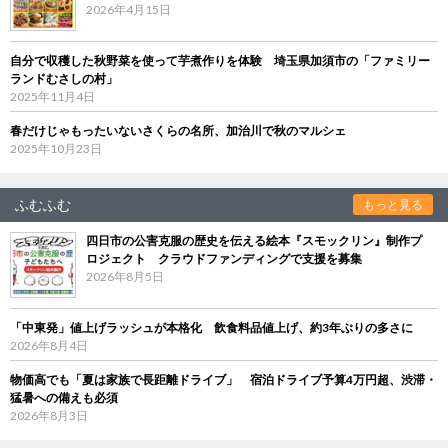
2026年4月15日
自分で収穫した秋野菜を使って芋煮作りを体験 埼玉県加須市の「ファミリー
ランドむさしの村」
2025年11月4日
春だけじゃもったいないさくらの名所、加治川で秋のマルシェ
2025年10月23日
ふむふむ
もっと見る
四日市の公害克服の歴史を伝える絵本『スモックリン』制作プ
ロジェクト クラウドファンディングで支援を募集
2026年8月5日
「中東発」値上げラッシュが本格化 飲食料品値上げ、約3年ぶりの多さに
2026年8月4日
物価高でも「夏は家族で長距離ドライブ」 宿泊ドライブ予算4万円超、渋滞・
猛暑への備えも必須
2026年8月3日