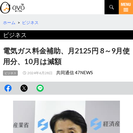
検
索
コ
ン
テ
ホーム
>
ビジネス
ン
ビジネス
ツ
へ
移
電気ガス料金補助、月2125円 8～9月使
動
用分、10月は減額
共同通信 47NEWS
2024年6月28日
ビジネス