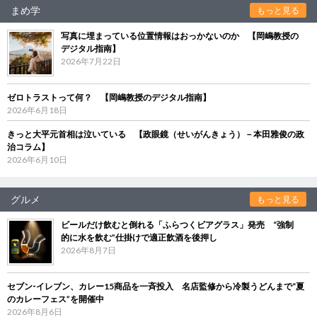
まめ学
もっと見る
写真に埋まっている位置情報はおっかないのか 【岡嶋教授の
デジタル指南】
2026年7月22日
ゼロトラストって何？ 【岡嶋教授のデジタル指南】
2026年6月18日
きっと大平元首相は泣いている 【政眼鏡（せいがんきょう）－本田雅俊の政
治コラム】
2026年6月10日
グルメ
もっと見る
ビールだけ飲むと倒れる「ふらつくビアグラス」発売 “強制
的に水を飲む”仕掛けで適正飲酒を後押し
2026年8月7日
セブン‐イレブン、カレー15商品を一斉投入 名店監修から冷製うどんまで“夏
のカレーフェス”を開催中
2026年8月6日