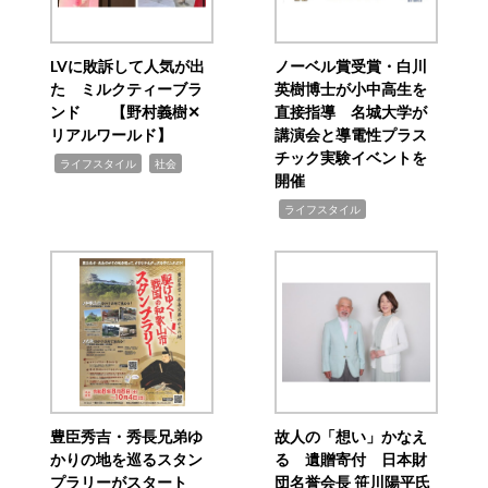
LVに敗訴して人気が出
ノーベル賞受賞・白川
た ミルクティーブラ
英樹博士が小中高生を
ンド 【野村義樹✕
直接指導 名城大学が
リアルワールド】
講演会と導電性プラス
チック実験イベントを
,
,
ライフスタイル
社会
開催
,
ライフスタイル
豊臣秀吉・秀長兄弟ゆ
故人の「想い」かなえ
かりの地を巡るスタン
る 遺贈寄付 日本財
プラリーがスタート
団名誉会長 笹川陽平氏