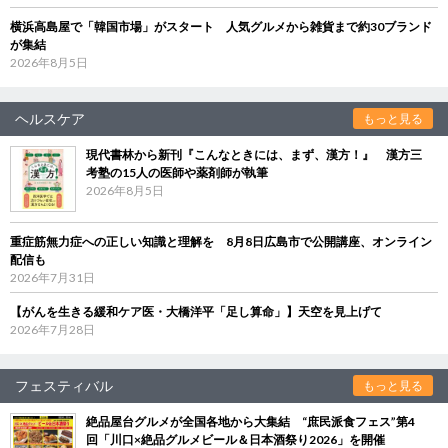
横浜高島屋で「韓国市場」がスタート 人気グルメから雑貨まで約30ブランド
が集結
2026年8月5日
ヘルスケア
もっと見る
現代書林から新刊『こんなときには、まず、漢方！』 漢方三
考塾の15人の医師や薬剤師が執筆
2026年8月5日
重症筋無力症への正しい知識と理解を 8月8日広島市で公開講座、オンライン
配信も
2026年7月31日
【がんを生きる緩和ケア医・大橋洋平「足し算命」】天空を見上げて
2026年7月28日
フェスティバル
もっと見る
絶品屋台グルメが全国各地から大集結 “庶民派食フェス”第4
回「川口×絶品グルメビール＆日本酒祭り2026」を開催