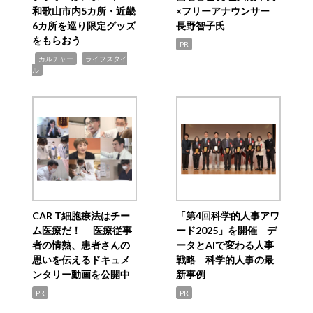
和歌山市内5カ所・近畿
×フリーアナウンサー
6カ所を巡り限定グッズ
長野智子氏
をもらおう
PR
,
,
カルチャー
ライフスタイ
ル
CAR T細胞療法はチー
「第4回科学的人事アワ
ム医療だ！ 医療従事
ード2025」を開催 デ
者の情熱、患者さんの
ータとAIで変わる人事
思いを伝えるドキュメ
戦略 科学的人事の最
ンタリー動画を公開中
新事例
PR
PR