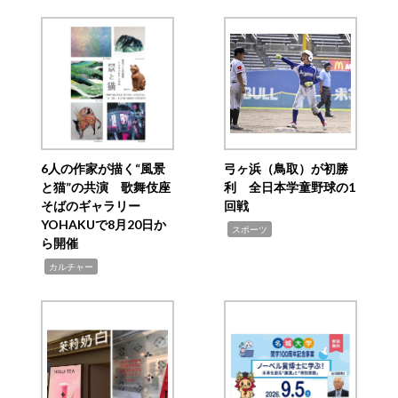
6人の作家が描く“風景
弓ヶ浜（鳥取）が初勝
と猫”の共演 歌舞伎座
利 全日本学童野球の1
そばのギャラリー
回戦
YOHAKUで8月20日か
,
スポーツ
ら開催
,
カルチャー