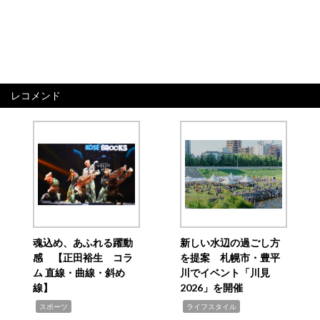
レコメンド
魂込め、あふれる躍動
新しい水辺の過ごし方
感 【正田裕生 コラ
を提案 札幌市・豊平
ム 直線・曲線・斜め
川でイベント「川見
線】
2026」を開催
,
,
スポーツ
ライフスタイル