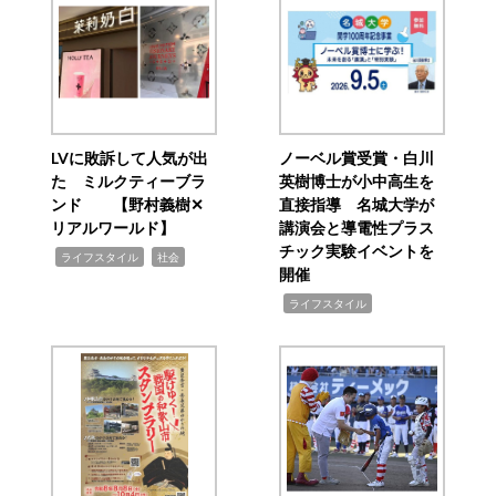
LVに敗訴して人気が出
ノーベル賞受賞・白川
た ミルクティーブラ
英樹博士が小中高生を
ンド 【野村義樹✕
直接指導 名城大学が
リアルワールド】
講演会と導電性プラス
チック実験イベントを
,
,
ライフスタイル
社会
開催
,
ライフスタイル