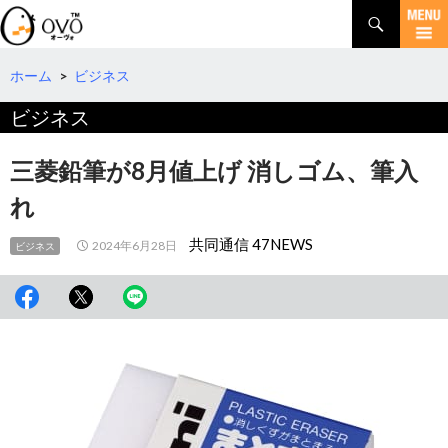
検
索
コ
ン
テ
ホーム
>
ビジネス
ン
ビジネス
ツ
へ
移
三菱鉛筆が8月値上げ 消しゴム、筆入
動
れ
共同通信 47NEWS
2024年6月28日
ビジネス