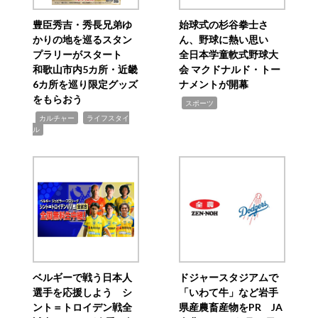
豊臣秀吉・秀長兄弟ゆ
始球式の杉谷拳士さ
かりの地を巡るスタン
ん、野球に熱い思い
プラリーがスタート
全日本学童軟式野球大
和歌山市内5カ所・近畿
会 マクドナルド・トー
6カ所を巡り限定グッズ
ナメントが開幕
をもらおう
,
スポーツ
,
,
カルチャー
ライフスタイ
ル
ベルギーで戦う日本人
ドジャースタジアムで
選手を応援しよう シ
「いわて牛」など岩手
ント＝トロイデン戦全
県産農畜産物をPR JA