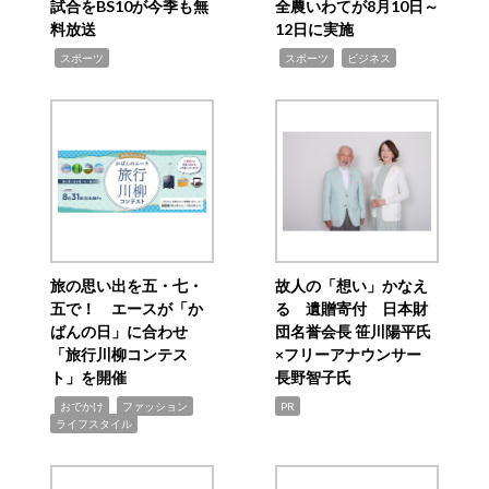
試合をBS10が今季も無
全農いわてが8月10日～
料放送
12日に実施
,
,
,
スポーツ
スポーツ
ビジネス
旅の思い出を五・七・
故人の「想い」かなえ
五で！ エースが「か
る 遺贈寄付 日本財
ばんの日」に合わせ
団名誉会長 笹川陽平氏
「旅行川柳コンテス
×フリーアナウンサー
ト」を開催
長野智子氏
,
,
,
おでかけ
ファッション
PR
ライフスタイル