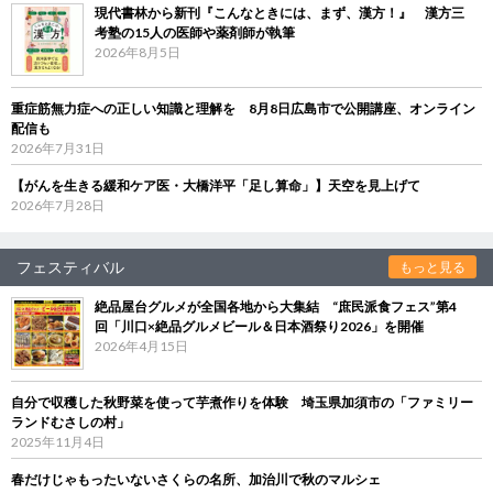
現代書林から新刊『こんなときには、まず、漢方！』 漢方三
考塾の15人の医師や薬剤師が執筆
2026年8月5日
重症筋無力症への正しい知識と理解を 8月8日広島市で公開講座、オンライン
配信も
2026年7月31日
【がんを生きる緩和ケア医・大橋洋平「足し算命」】天空を見上げて
2026年7月28日
フェスティバル
もっと見る
絶品屋台グルメが全国各地から大集結 “庶民派食フェス”第4
回「川口×絶品グルメビール＆日本酒祭り2026」を開催
2026年4月15日
自分で収穫した秋野菜を使って芋煮作りを体験 埼玉県加須市の「ファミリー
ランドむさしの村」
2025年11月4日
春だけじゃもったいないさくらの名所、加治川で秋のマルシェ