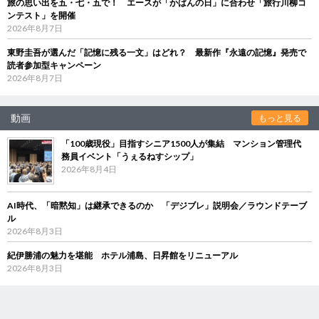
旅の思い出を五・七・五で！ エースが「かばんの日」に合わせ「旅行川柳コ
ンテスト」を開催
2026年8月7日
東野圭吾が選んだ「記憶に残る一文」はどれ？ 最新作『永遠の記憶』発売で
読者参加型キャンペーン
2026年8月7日
動画
もっと見る
「100歳現役」目指すシニア1500人が集結 マンション管理代
務員イベント「うぇるねすシップ」
2026年8月4日
AI時代、「暗黙知」は継承できるのか 「デジブレ」説明会／ラウンドテーブ
ル
2026年8月3日
紀伊勝浦の魅力を堪能 ホテル浦島、日昇館をリニューアル
2026年8月3日