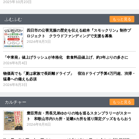
2025年10月23日
ふむふむ
もっと見る
四日市の公害克服の歴史を伝える絵本『スモックリン』制作プ
ロジェクト クラウドファンディングで支援を募集
2026年8月5日
「中東発」値上げラッシュが本格化 飲食料品値上げ、約3年ぶりの多さに
2026年8月4日
物価高でも「夏は家族で長距離ドライブ」 宿泊ドライブ予算4万円超、渋滞・
猛暑への備えも必須
2026年8月3日
カルチャー
もっと見る
豊臣秀吉・秀長兄弟ゆかりの地を巡るスタンプラリーがスター
ト 和歌山市内5カ所・近畿6カ所を巡り限定グッズをもらおう
2026年8月8日