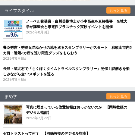
ライフスタイル
もっと見る
ノーベル賞受賞・白川英樹博士が小中高生を直接指導 名城大
学が講演会と導電性プラスチック実験イベントを開催
2026年8月8日
豊臣秀吉・秀長兄弟ゆかりの地を巡るスタンプラリーがスタート 和歌山市内5
カ所・近畿6カ所を巡り限定グッズをもらおう
2026年8月8日
長野・筑北村で「ちくほくタイムトラベルスタンプラリー」開催！謎解きを楽
しみながら全17スポットを巡る
2026年8月8日
まめ学
もっと見る
写真に埋まっている位置情報はおっかないのか 【岡嶋教授の
デジタル指南】
2026年7月22日
ゼロトラストって何？ 【岡嶋教授のデジタル指南】