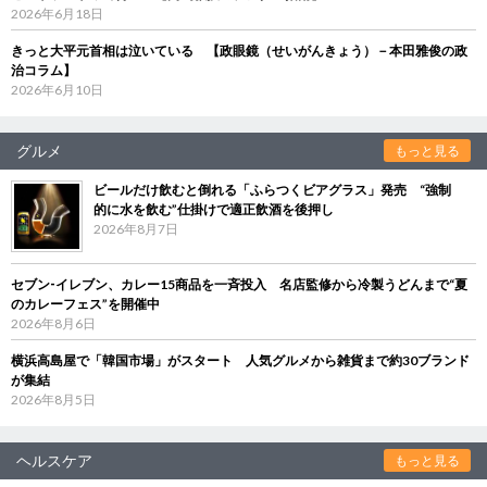
2026年6月18日
きっと大平元首相は泣いている 【政眼鏡（せいがんきょう）－本田雅俊の政
治コラム】
2026年6月10日
グルメ
もっと見る
ビールだけ飲むと倒れる「ふらつくビアグラス」発売 “強制
的に水を飲む”仕掛けで適正飲酒を後押し
2026年8月7日
セブン‐イレブン、カレー15商品を一斉投入 名店監修から冷製うどんまで“夏
のカレーフェス”を開催中
2026年8月6日
横浜高島屋で「韓国市場」がスタート 人気グルメから雑貨まで約30ブランド
が集結
2026年8月5日
ヘルスケア
もっと見る