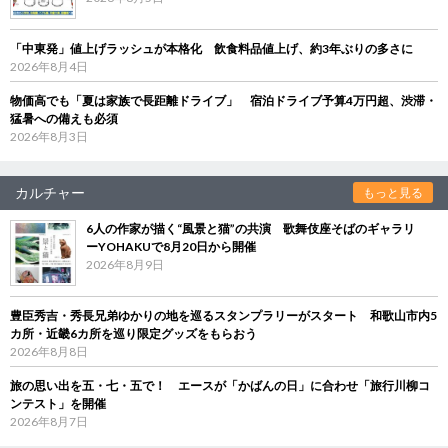
「中東発」値上げラッシュが本格化 飲食料品値上げ、約3年ぶりの多さに
2026年8月4日
物価高でも「夏は家族で長距離ドライブ」 宿泊ドライブ予算4万円超、渋滞・
猛暑への備えも必須
2026年8月3日
カルチャー
もっと見る
6人の作家が描く“風景と猫”の共演 歌舞伎座そばのギャラリ
ーYOHAKUで8月20日から開催
2026年8月9日
豊臣秀吉・秀長兄弟ゆかりの地を巡るスタンプラリーがスタート 和歌山市内5
カ所・近畿6カ所を巡り限定グッズをもらおう
2026年8月8日
旅の思い出を五・七・五で！ エースが「かばんの日」に合わせ「旅行川柳コ
ンテスト」を開催
2026年8月7日