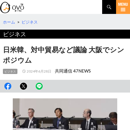
検
索
コ
ン
テ
ホーム
>
ビジネス
ン
ビジネス
ツ
へ
移
日米韓、対中貿易など議論 大阪でシン
動
ポジウム
共同通信 47NEWS
2024年6月28日
ビジネス