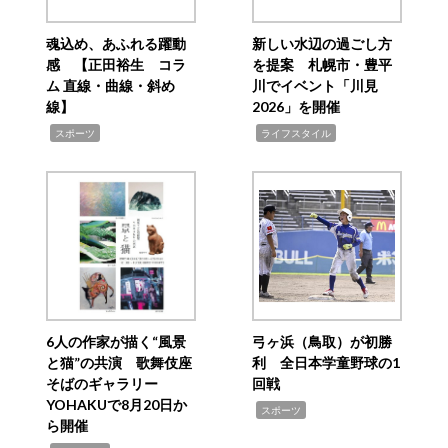
魂込め、あふれる躍動
新しい水辺の過ごし方
感 【正田裕生 コラ
を提案 札幌市・豊平
ム 直線・曲線・斜め
川でイベント「川見
線】
2026」を開催
,
,
スポーツ
ライフスタイル
6人の作家が描く“風景
弓ヶ浜（鳥取）が初勝
と猫”の共演 歌舞伎座
利 全日本学童野球の1
そばのギャラリー
回戦
YOHAKUで8月20日か
,
スポーツ
ら開催