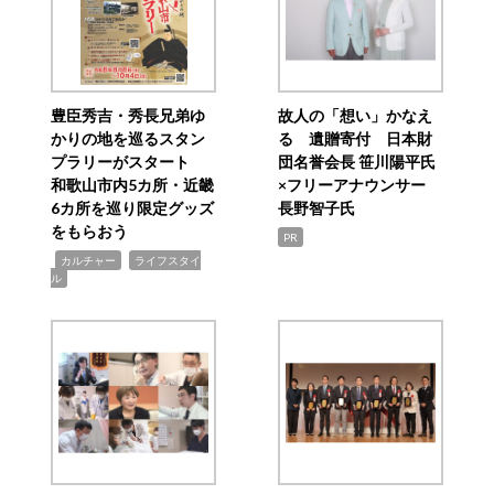
豊臣秀吉・秀長兄弟ゆ
故人の「想い」かなえ
かりの地を巡るスタン
る 遺贈寄付 日本財
プラリーがスタート
団名誉会長 笹川陽平氏
和歌山市内5カ所・近畿
×フリーアナウンサー
6カ所を巡り限定グッズ
長野智子氏
をもらおう
PR
,
,
カルチャー
ライフスタイ
ル