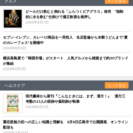
グルメ
もっと見る
ビールだけ飲むと倒れる「ふらつくビアグラス」発売 “強制
的に水を飲む”仕掛けで適正飲酒を後押し
2026年8月7日
セブン‐イレブン、カレー15商品を一斉投入 名店監修から冷製うどんまで“夏
のカレーフェス”を開催中
2026年8月6日
横浜高島屋で「韓国市場」がスタート 人気グルメから雑貨まで約30ブランド
が集結
2026年8月5日
ヘルスケア
もっと見る
現代書林から新刊『こんなときには、まず、漢方！』 漢方三
考塾の15人の医師や薬剤師が執筆
2026年8月5日
重症筋無力症への正しい知識と理解を 8月8日広島市で公開講座、オンライン
配信も
2026年7月31日