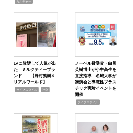
,
カルチャー
LVに敗訴して人気が出
ノーベル賞受賞・白川
た ミルクティーブラ
英樹博士が小中高生を
ンド 【野村義樹✕
直接指導 名城大学が
リアルワールド】
講演会と導電性プラス
チック実験イベントを
,
,
ライフスタイル
社会
開催
,
ライフスタイル