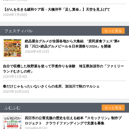
【がんを生きる緩和ケア医・大橋洋平「足し算命」】天空を見上げて
2026年7月28日
フェスティバル
もっと見る
絶品屋台グルメが全国各地から大集結 “庶民派食フェス”第4
回「川口×絶品グルメビール＆日本酒祭り2026」を開催
2026年4月15日
自分で収穫した秋野菜を使って芋煮作りを体験 埼玉県加須市の「ファミリー
ランドむさしの村」
2025年11月4日
春だけじゃもったいないさくらの名所、加治川で秋のマルシェ
2025年10月23日
ふむふむ
もっと見る
四日市の公害克服の歴史を伝える絵本『スモックリン』制作プ
ロジェクト クラウドファンディングで支援を募集
2026年8月5日