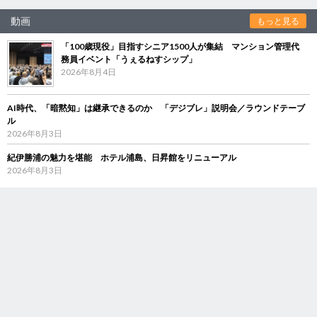
動画
もっと見る
「100歳現役」目指すシニア1500人が集結 マンション管理代
務員イベント「うぇるねすシップ」
2026年8月4日
AI時代、「暗黙知」は継承できるのか 「デジブレ」説明会／ラウンドテーブ
ル
2026年8月3日
紀伊勝浦の魅力を堪能 ホテル浦島、日昇館をリニューアル
2026年8月3日