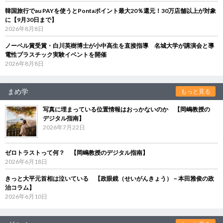
韓国旅行でau PAYを使うとPontaポイント最大20％還元！30万店舗以上が対象
に【9月30日まで】
2026年8月8日
ノーベル賞受賞・白川英樹博士が小中高生を直接指導 名城大学が講演会と導
電性プラスチック実験イベントを開催
2026年8月8日
まめ学
もっと見る
写真に埋まっている位置情報はおっかないのか 【岡嶋教授の
デジタル指南】
2026年7月22日
ゼロトラストって何？ 【岡嶋教授のデジタル指南】
2026年6月18日
きっと大平元首相は泣いている 【政眼鏡（せいがんきょう）－本田雅俊の政
治コラム】
2026年6月10日