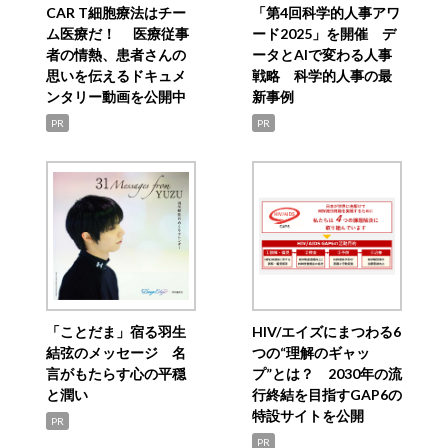
CAR T細胞療法はチー
「第4回科学的人事アワ
ム医療だ！ 医療従事
ード2025」を開催 デ
者の情熱、患者さんの
ータとAIで変わる人事
思いを伝えるドキュメ
戦略 科学的人事の最
ンタリー動画を公開中
新事例
PR
PR
「ことだま」宿る羽生
HIV/エイズにまつわる6
結弦のメッセージ 名
つの“理解のギャッ
言がもたらす心の平穏
プ”とは？ 2030年の流
と潤い
行終結を目指すGAP6の
特設サイトを公開
PR
PR