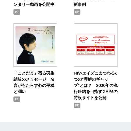
ンタリー動画を公開中
新事例
PR
PR
「ことだま」宿る羽生
HIV/エイズにまつわる6
結弦のメッセージ 名
つの“理解のギャッ
言がもたらす心の平穏
プ”とは？ 2030年の流
と潤い
行終結を目指すGAP6の
特設サイトを公開
PR
PR