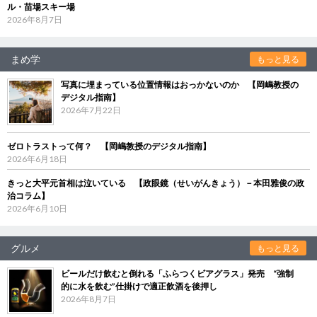
ル・苗場スキー場
2026年8月7日
まめ学
もっと見る
写真に埋まっている位置情報はおっかないのか 【岡嶋教授の
デジタル指南】
2026年7月22日
ゼロトラストって何？ 【岡嶋教授のデジタル指南】
2026年6月18日
きっと大平元首相は泣いている 【政眼鏡（せいがんきょう）－本田雅俊の政
治コラム】
2026年6月10日
グルメ
もっと見る
ビールだけ飲むと倒れる「ふらつくビアグラス」発売 “強制
的に水を飲む”仕掛けで適正飲酒を後押し
2026年8月7日