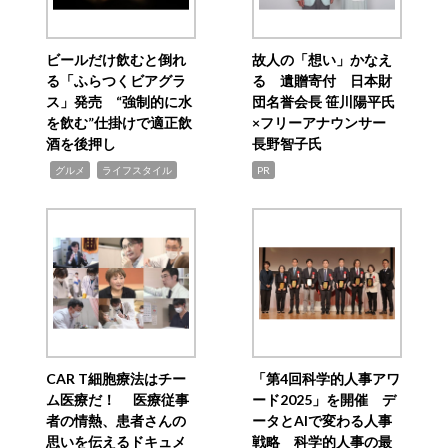
ビールだけ飲むと倒れ
故人の「想い」かなえ
る「ふらつくビアグラ
る 遺贈寄付 日本財
ス」発売 “強制的に水
団名誉会長 笹川陽平氏
を飲む”仕掛けで適正飲
×フリーアナウンサー
酒を後押し
長野智子氏
,
,
グルメ
ライフスタイル
PR
CAR T細胞療法はチー
「第4回科学的人事アワ
ム医療だ！ 医療従事
ード2025」を開催 デ
者の情熱、患者さんの
ータとAIで変わる人事
思いを伝えるドキュメ
戦略 科学的人事の最