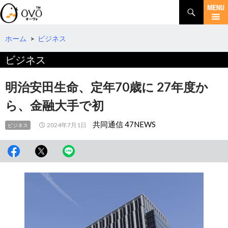
検
索
コ
ン
テ
ホーム
>
ビジネス
ン
ビジネス
ツ
へ
移
明治安田生命、定年70歳に 27年度か
動
ら、金融大手で初
共同通信 47NEWS
2024年7月1日
ビジネス