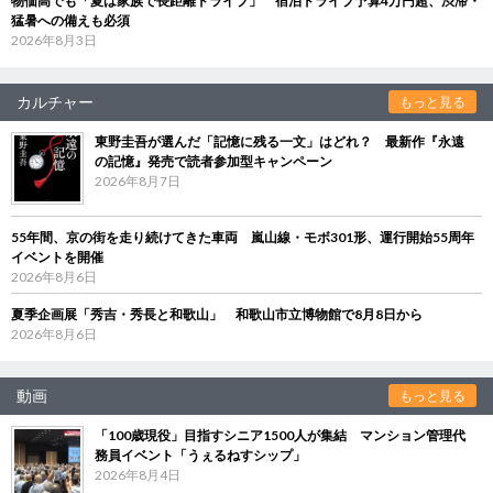
物価高でも「夏は家族で長距離ドライブ」 宿泊ドライブ予算4万円超、渋滞・
猛暑への備えも必須
2026年8月3日
カルチャー
もっと見る
東野圭吾が選んだ「記憶に残る一文」はどれ？ 最新作『永遠
の記憶』発売で読者参加型キャンペーン
2026年8月7日
55年間、京の街を走り続けてきた車両 嵐山線・モボ301形、運行開始55周年
イベントを開催
2026年8月6日
夏季企画展「秀吉・秀長と和歌山」 和歌山市立博物館で8月8日から
2026年8月6日
動画
もっと見る
「100歳現役」目指すシニア1500人が集結 マンション管理代
務員イベント「うぇるねすシップ」
2026年8月4日