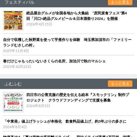
フェスティバル
もっと見る
絶品屋台グルメが全国各地から大集結 “庶民派食フェス”第4
回「川口×絶品グルメビール＆日本酒祭り2026」を開催
2026年4月15日
自分で収穫した秋野菜を使って芋煮作りを体験 埼玉県加須市の「ファミリー
ランドむさしの村」
2025年11月4日
春だけじゃもったいないさくらの名所、加治川で秋のマルシェ
2025年10月23日
ふむふむ
もっと見る
四日市の公害克服の歴史を伝える絵本『スモックリン』制作プ
ロジェクト クラウドファンディングで支援を募集
2026年8月5日
「中東発」値上げラッシュが本格化 飲食料品値上げ、約3年ぶりの多さに
2026年8月4日