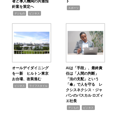
者と導入機関の共通指
ト
針案を策定へ
,
スポーツ
,
,
デジもの
ビジネス
オールデイダイニング
AIは「手段」、最終責
を一新 ヒルトン東京
任は「人間の判断」
お台場、改装進む
「法の支配」という
「傘」で人を守る レ
,
,
ビジネス
ライフスタイル
クシスネクシス・ジャ
パンのパスカル ロズィ
エ社長
,
,
デジもの
ビジネス