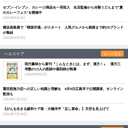
セブン‐イレブン、カレー15商品を一斉投入 名店監修から冷製うどんまで“夏
のカレーフェス”を開催中
2026年8月6日
横浜高島屋で「韓国市場」がスタート 人気グルメから雑貨まで約30ブランド
が集結
2026年8月5日
ヘルスケア
もっと見る
現代書林から新刊『こんなときには、まず、漢方！』 漢方三
考塾の15人の医師や薬剤師が執筆
2026年8月5日
重症筋無力症への正しい知識と理解を 8月8日広島市で公開講座、オンライン
配信も
2026年7月31日
【がんを生きる緩和ケア医・大橋洋平「足し算命」】天空を見上げて
2026年7月28日