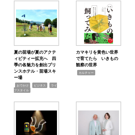
夏の苗場が夏のアクテ
カマキリを黄色い世界
ィビティー拡充へ 四
で育てたら いきもの
季の各魅力を創出プリ
観察の世界
ンスホテル・苗場スキ
,
カルチャー
ー場
,
,
,
おでかけ
ビジネス
ライ
フスタイル