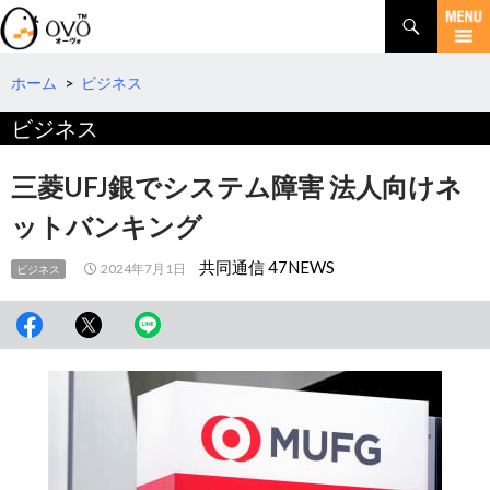
検
索
コ
ン
テ
ホーム
>
ビジネス
ン
ビジネス
ツ
へ
移
三菱UFJ銀でシステム障害 法人向けネ
動
ットバンキング
共同通信 47NEWS
2024年7月1日
ビジネス