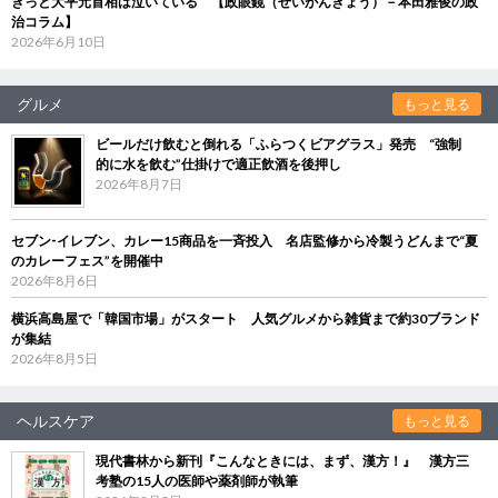
きっと大平元首相は泣いている 【政眼鏡（せいがんきょう）－本田雅俊の政
治コラム】
2026年6月10日
グルメ
もっと見る
ビールだけ飲むと倒れる「ふらつくビアグラス」発売 “強制
的に水を飲む”仕掛けで適正飲酒を後押し
2026年8月7日
セブン‐イレブン、カレー15商品を一斉投入 名店監修から冷製うどんまで“夏
のカレーフェス”を開催中
2026年8月6日
横浜高島屋で「韓国市場」がスタート 人気グルメから雑貨まで約30ブランド
が集結
2026年8月5日
ヘルスケア
もっと見る
現代書林から新刊『こんなときには、まず、漢方！』 漢方三
考塾の15人の医師や薬剤師が執筆