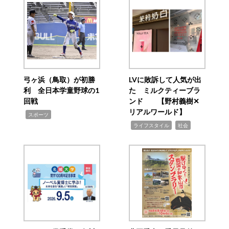
弓ヶ浜（鳥取）が初勝
LVに敗訴して人気が出
利 全日本学童野球の1
た ミルクティーブラ
回戦
ンド 【野村義樹✕
リアルワールド】
,
スポーツ
,
,
ライフスタイル
社会