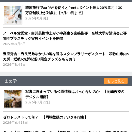
韓国旅行でau PAYを使うとPontaポイント最大20％還元！30
万店舗以上が対象に【9月30日まで】
2026年8月8日
ノーベル賞受賞・白川英樹博士が小中高生を直接指導 名城大学が講演会と導
電性プラスチック実験イベントを開催
2026年8月8日
豊臣秀吉・秀長兄弟ゆかりの地を巡るスタンプラリーがスタート 和歌山市内5
カ所・近畿6カ所を巡り限定グッズをもらおう
2026年8月8日
まめ学
もっと見る
写真に埋まっている位置情報はおっかないのか 【岡嶋教授の
デジタル指南】
2026年7月22日
ゼロトラストって何？ 【岡嶋教授のデジタル指南】
2026年6月18日