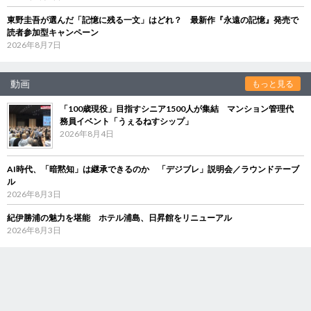
東野圭吾が選んだ「記憶に残る一文」はどれ？ 最新作『永遠の記憶』発売で
読者参加型キャンペーン
2026年8月7日
動画
もっと見る
「100歳現役」目指すシニア1500人が集結 マンション管理代
務員イベント「うぇるねすシップ」
2026年8月4日
AI時代、「暗黙知」は継承できるのか 「デジブレ」説明会／ラウンドテーブ
ル
2026年8月3日
紀伊勝浦の魅力を堪能 ホテル浦島、日昇館をリニューアル
2026年8月3日