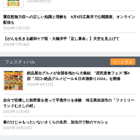
2026年8月5日
重症筋無力症への正しい知識と理解を 8月8日広島市で公開講座、オンライン
配信も
2026年7月31日
【がんを生きる緩和ケア医・大橋洋平「足し算命」】天空を見上げて
2026年7月28日
フェスティバル
もっと見る
絶品屋台グルメが全国各地から大集結 “庶民派食フェス”第4
回「川口×絶品グルメビール＆日本酒祭り2026」を開催
2026年4月15日
自分で収穫した秋野菜を使って芋煮作りを体験 埼玉県加須市の「ファミリー
ランドむさしの村」
2025年11月4日
春だけじゃもったいないさくらの名所、加治川で秋のマルシェ
2025年10月23日