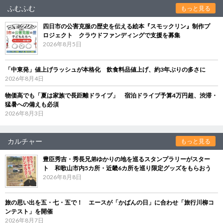
ふむふむ
もっと見る
四日市の公害克服の歴史を伝える絵本『スモックリン』制作プ
ロジェクト クラウドファンディングで支援を募集
2026年8月5日
「中東発」値上げラッシュが本格化 飲食料品値上げ、約3年ぶりの多さに
2026年8月4日
物価高でも「夏は家族で長距離ドライブ」 宿泊ドライブ予算4万円超、渋滞・
猛暑への備えも必須
2026年8月3日
カルチャー
もっと見る
豊臣秀吉・秀長兄弟ゆかりの地を巡るスタンプラリーがスター
ト 和歌山市内5カ所・近畿6カ所を巡り限定グッズをもらおう
2026年8月8日
旅の思い出を五・七・五で！ エースが「かばんの日」に合わせ「旅行川柳コ
ンテスト」を開催
2026年8月7日