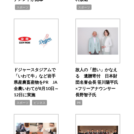
,
,
スポーツ
スポーツ
ドジャースタジアムで
故人の「想い」かなえ
「いわて牛」など岩手
る 遺贈寄付 日本財
県産農畜産物をPR JA
団名誉会長 笹川陽平氏
全農いわてが8月10日～
×フリーアナウンサー
12日に実施
長野智子氏
,
,
スポーツ
ビジネス
PR