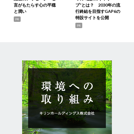
言がもたらす心の平穏
プ”とは？ 2030年の流
と潤い
行終結を目指すGAP6の
特設サイトを公開
PR
PR