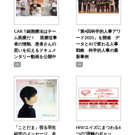
CAR T細胞療法はチー
「第4回科学的人事アワ
ム医療だ！ 医療従事
ード2025」を開催 デ
者の情熱、患者さんの
ータとAIで変わる人事
思いを伝えるドキュメ
戦略 科学的人事の最
ンタリー動画を公開中
新事例
PR
PR
「ことだま」宿る羽生
HIV/エイズにまつわる6
結弦のメッセージ 名
つの“理解のギャッ