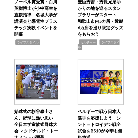
ノーベル賞受賞・白川
豊臣秀吉・秀長兄弟ゆ
英樹博士が小中高生を
かりの地を巡るスタン
直接指導 名城大学が
プラリーがスタート
講演会と導電性プラス
和歌山市内5カ所・近畿
チック実験イベントを
6カ所を巡り限定グッズ
開催
をもらおう
,
,
,
ライフスタイル
カルチャー
ライフスタイ
ル
始球式の杉谷拳士さ
ベルギーで戦う日本人
ん、野球に熱い思い
選手を応援しよう シ
全日本学童軟式野球大
ント＝トロイデン戦全
会 マクドナルド・トー
試合をBS10が今季も無
ナメントが開幕
料放送