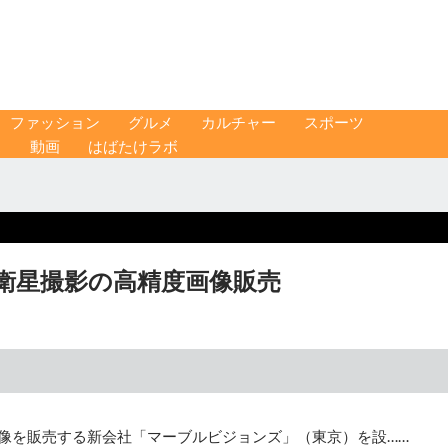
ファッション
グルメ
カルチャー
スポーツ
ス
動画
はばたけラボ
測衛星撮影の高精度画像販売
画像を販売する新会社「マーブルビジョンズ」（東京）を設……