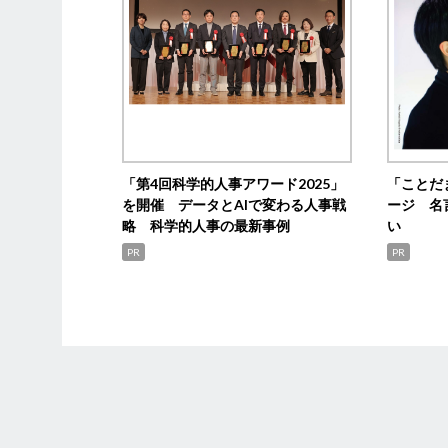
「第4回科学的人事アワード2025」
「ことだ
を開催 データとAIで変わる人事戦
ージ 名
略 科学的人事の最新事例
い
PR
PR