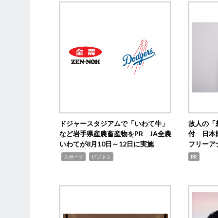
ドジャースタジアムで「いわて牛」
故人の「
など岩手県産農畜産物をPR JA全農
付 日本
いわてが8月10日～12日に実施
フリーア
,
,
スポーツ
ビジネス
PR