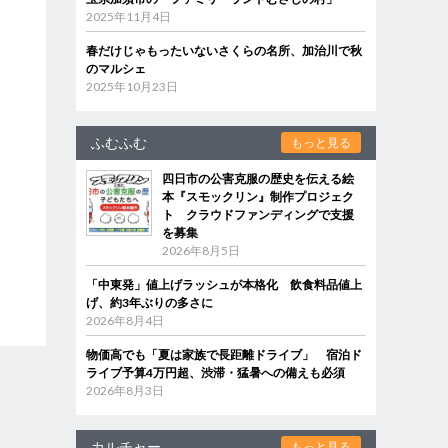
2025年11月4日
春だけじゃもったいないさくらの名所、加治川で秋
のマルシェ
2025年10月23日
ふむふむ
もっと見る
四日市の公害克服の歴史を伝える絵
本『スモックリン』制作プロジェク
ト クラウドファンディングで支援
を募集
2026年8月5日
「中東発」値上げラッシュが本格化 飲食料品値上
げ、約3年ぶりの多さに
2026年8月4日
物価高でも「夏は家族で長距離ドライブ」 宿泊ド
ライブ予算4万円超、渋滞・猛暑への備えも必須
2026年8月3日
カルチャー
もっと見る