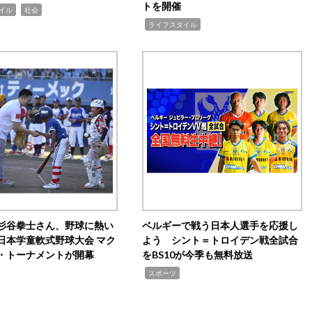
トを開催
,
イル
社会
,
ライフスタイル
杉谷拳士さん、野球に熱い
ベルギーで戦う日本人選手を応援し
日本学童軟式野球大会 マク
よう シント＝トロイデン戦全試合
・トーナメントが開幕
をBS10が今季も無料放送
,
スポーツ