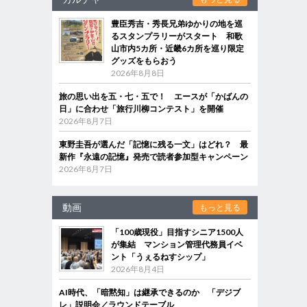
豊臣秀吉・秀長兄弟ゆかりの地を巡
るスタンプラリーがスタート 和歌
山市内5カ所・近畿6カ所を巡り限定
グッズをもらおう
2026年8月8日
旅の思い出を五・七・五で！ エースが「かばんの
日」に合わせ「旅行川柳コンテスト」を開催
2026年8月7日
東野圭吾が選んだ「記憶に残る一文」はどれ？ 最
新作『永遠の記憶』発売で読者参加型キャンペーン
2026年8月7日
動画
もっと見る
「100歳現役」目指すシニア1500人
が集結 マンション管理代務員イベ
ント「うぇるねすシップ」
2026年8月4日
AI時代、「暗黙知」は継承できるのか 「デジブ
レ」説明会／ラウンドテーブル