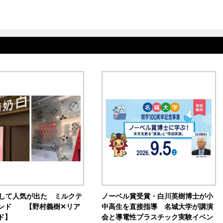
訴して人気が出た ミルクテ
ノーベル賞受賞・白川英樹博士が小
ンド 【野村義樹✕リア
中高生を直接指導 名城大学が講演
ド】
会と導電性プラスチック実験イベン