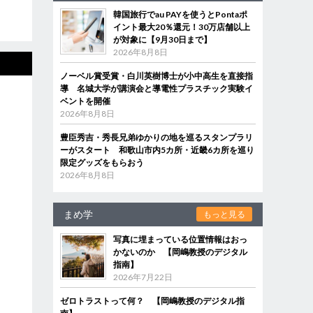
韓国旅行でau PAYを使うとPontaポ
イント最大20％還元！30万店舗以上
が対象に【9月30日まで】
2026年8月8日
ノーベル賞受賞・白川英樹博士が小中高生を直接指
導 名城大学が講演会と導電性プラスチック実験イ
ベントを開催
2026年8月8日
豊臣秀吉・秀長兄弟ゆかりの地を巡るスタンプラリ
ーがスタート 和歌山市内5カ所・近畿6カ所を巡り
限定グッズをもらおう
2026年8月8日
まめ学
もっと見る
写真に埋まっている位置情報はおっ
かないのか 【岡嶋教授のデジタル
指南】
2026年7月22日
ゼロトラストって何？ 【岡嶋教授のデジタル指