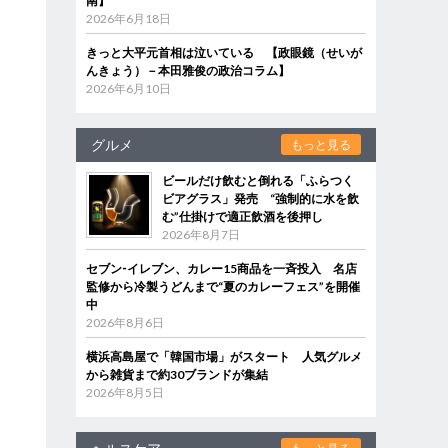
南】
2026年6月18日
きっと大平元首相は泣いている 【政眼鏡（せいが
んきょう）－本田雅俊の政治コラム】
2026年6月10日
グルメ
もっと見る
ビールだけ飲むと倒れる「ふらつく
ビアグラス」発売 “強制的に水を飲
む”仕掛けで適正飲酒を後押し
2026年8月7日
セブン‐イレブン、カレー15商品を一斉投入 名店
監修から冷製うどんまで“夏のカレーフェス”を開催
中
2026年8月6日
横浜高島屋で「韓国市場」がスタート 人気グルメ
から雑貨まで約30ブランドが集結
2026年8月5日