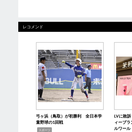
レコメンド
弓ヶ浜（鳥取）が初勝利 全日本学
LVに敗
童野球の1回戦
ィーブラ
ルワール
,
スポーツ