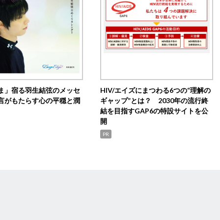
ま」宿る羽生結弦のメッセ
HIV/エイズにまつわる6つの“理解の
言がもたらす心の平穏と潤
ギャップ”とは？ 2030年の流行終
結を目指すGAP6の特設サイトを公
開
PR