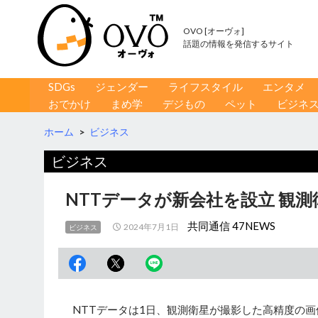
OVO [オーヴォ]
話題の情報を発信するサイト
コンテンツへ移動
検
SDGs
ジェンダー
ライフスタイル
エンタメ
索
おでかけ
まめ学
デジもの
ペット
ビジネ
ホーム
>
ビジネス
ビジネス
NTTデータが新会社を設立 観
共同通信 47NEWS
2024年7月1日
ビジネス
NTTデータは1日、観測衛星が撮影した高精度の