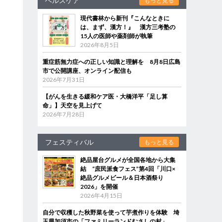
ヘルスケア
もっと見る
現代書林から新刊『こんなときに
は、まず、漢方！』 漢方三考塾の
15人の医師や薬剤師が執筆
2026年8月5日
重症筋無力症への正しい知識と理解を 8月8日広島
市で公開講座、オンライン配信も
2026年7月31日
【がんを生きる緩和ケア医・大橋洋平「足し算
命」】天空を見上げて
2026年7月28日
フェスティバル
もっと見る
絶品屋台グルメが全国各地から大集
結 “庶民派食フェス”第4回「川口×
絶品グルメビール＆日本酒祭り
2026」を開催
2026年4月15日
自分で収穫した秋野菜を使って芋煮作りを体験 埼
玉県加須市の「ファミリーランドむさしの村」