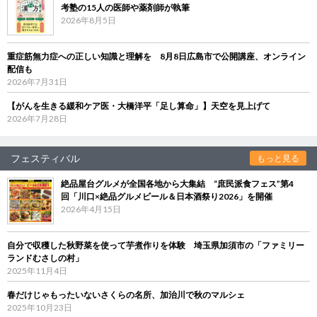
考塾の15人の医師や薬剤師が執筆
2026年8月5日
重症筋無力症への正しい知識と理解を 8月8日広島市で公開講座、オンライン
配信も
2026年7月31日
【がんを生きる緩和ケア医・大橋洋平「足し算命」】天空を見上げて
2026年7月28日
フェスティバル
もっと見る
絶品屋台グルメが全国各地から大集結 “庶民派食フェス”第4
回「川口×絶品グルメビール＆日本酒祭り2026」を開催
2026年4月15日
自分で収穫した秋野菜を使って芋煮作りを体験 埼玉県加須市の「ファミリー
ランドむさしの村」
2025年11月4日
春だけじゃもったいないさくらの名所、加治川で秋のマルシェ
2025年10月23日