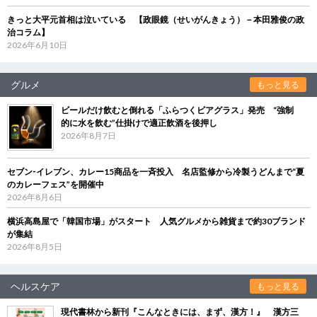
きっと大平元首相は泣いている 【政眼鏡（せいがんきょう）－本田雅俊の政
治コラム】
2026年6月10日
グルメ
もっと見る
ビールだけ飲むと倒れる「ふらつくビアグラス」発売 “強制
的に水を飲む”仕掛けで適正飲酒を後押し
2026年8月7日
セブン‐イレブン、カレー15商品を一斉投入 名店監修から冷製うどんまで“夏
のカレーフェス”を開催中
2026年8月6日
横浜高島屋で「韓国市場」がスタート 人気グルメから雑貨まで約30ブランド
が集結
2026年8月5日
ヘルスケア
もっと見る
現代書林から新刊『こんなときには、まず、漢方！』 漢方三