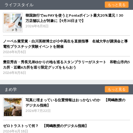
ライフスタイル
もっと見る
韓国旅行でau PAYを使うとPontaポイント最大20％還元！30
万店舗以上が対象に【9月30日まで】
2026年8月8日
ノーベル賞受賞・白川英樹博士が小中高生を直接指導 名城大学が講演会と導
電性プラスチック実験イベントを開催
2026年8月8日
豊臣秀吉・秀長兄弟ゆかりの地を巡るスタンプラリーがスタート 和歌山市内5
カ所・近畿6カ所を巡り限定グッズをもらおう
2026年8月8日
まめ学
もっと見る
写真に埋まっている位置情報はおっかないのか 【岡嶋教授の
デジタル指南】
2026年7月22日
ゼロトラストって何？ 【岡嶋教授のデジタル指南】
2026年6月18日