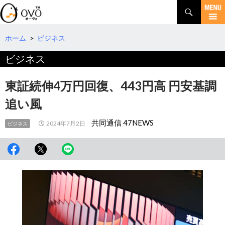
検
索
コ
ン
テ
ホーム
>
ビジネス
ン
ビジネス
ツ
へ
移
東証続伸4万円回復、443円高 円安基調
動
追い風
共同通信 47NEWS
2024年7月2日
ビジネス