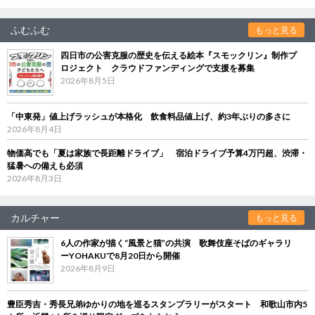
ふむふむ
もっと見る
四日市の公害克服の歴史を伝える絵本『スモックリン』制作プ
ロジェクト クラウドファンディングで支援を募集
2026年8月5日
「中東発」値上げラッシュが本格化 飲食料品値上げ、約3年ぶりの多さに
2026年8月4日
物価高でも「夏は家族で長距離ドライブ」 宿泊ドライブ予算4万円超、渋滞・
猛暑への備えも必須
2026年8月3日
カルチャー
もっと見る
6人の作家が描く“風景と猫”の共演 歌舞伎座そばのギャラリ
ーYOHAKUで8月20日から開催
2026年8月9日
豊臣秀吉・秀長兄弟ゆかりの地を巡るスタンプラリーがスタート 和歌山市内5