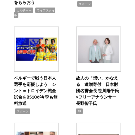
をもらおう
,
スポーツ
,
,
カルチャー
ライフスタイ
ル
ベルギーで戦う日本人
故人の「想い」かなえ
選手を応援しよう シ
る 遺贈寄付 日本財
ント＝トロイデン戦全
団名誉会長 笹川陽平氏
試合をBS10が今季も無
×フリーアナウンサー
料放送
長野智子氏
,
スポーツ
PR