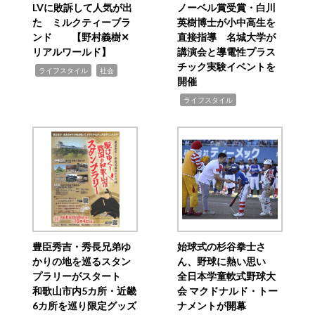
LVに敗訴して人気が出
ノーベル賞受賞・白川
た ミルクティーブラ
英樹博士が小中高生を
ンド 【野村義樹✕
直接指導 名城大学が
リアルワールド】
講演会と導電性プラス
チック実験イベントを
,
,
ライフスタイル
社会
開催
,
ライフスタイル
豊臣秀吉・秀長兄弟ゆ
始球式の杉谷拳士さ
かりの地を巡るスタン
ん、野球に熱い思い
プラリーがスタート
全日本学童軟式野球大
和歌山市内5カ所・近畿
会 マクドナルド・トー
6カ所を巡り限定グッズ
ナメントが開幕