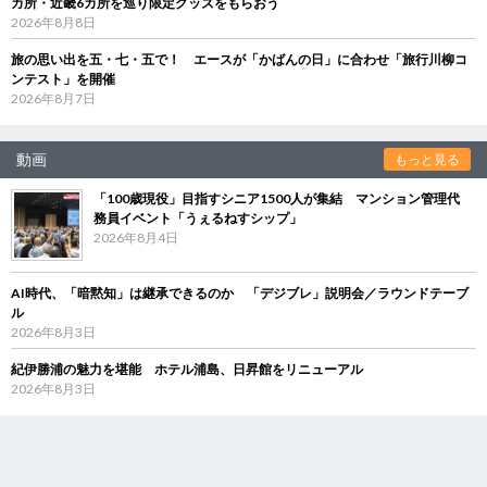
カ所・近畿6カ所を巡り限定グッズをもらおう
2026年8月8日
旅の思い出を五・七・五で！ エースが「かばんの日」に合わせ「旅行川柳コ
ンテスト」を開催
2026年8月7日
動画
もっと見る
「100歳現役」目指すシニア1500人が集結 マンション管理代
務員イベント「うぇるねすシップ」
2026年8月4日
AI時代、「暗黙知」は継承できるのか 「デジブレ」説明会／ラウンドテーブ
ル
2026年8月3日
紀伊勝浦の魅力を堪能 ホテル浦島、日昇館をリニューアル
2026年8月3日