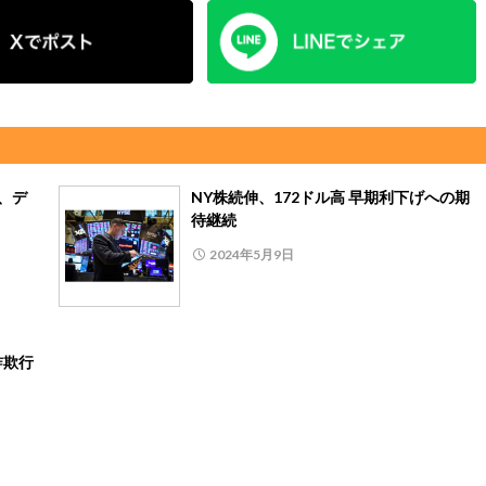
月、デ
NY株続伸、172ドル高 早期利下げへの期
待継続
2024年5月9日
詐欺行