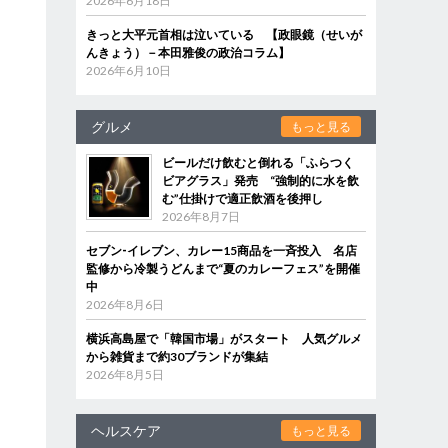
2026年6月18日
きっと大平元首相は泣いている 【政眼鏡（せいが
んきょう）－本田雅俊の政治コラム】
2026年6月10日
グルメ
もっと見る
ビールだけ飲むと倒れる「ふらつく
ビアグラス」発売 “強制的に水を飲
む”仕掛けで適正飲酒を後押し
2026年8月7日
セブン‐イレブン、カレー15商品を一斉投入 名店
監修から冷製うどんまで“夏のカレーフェス”を開催
中
2026年8月6日
横浜高島屋で「韓国市場」がスタート 人気グルメ
から雑貨まで約30ブランドが集結
2026年8月5日
ヘルスケア
もっと見る