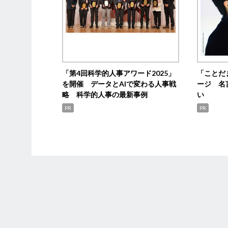
「第4回科学的人事アワード2025」
「ことだ
を開催 データとAIで変わる人事戦
ージ 名
略 科学的人事の最新事例
い
PR
PR