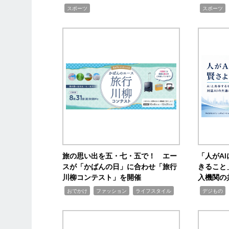
,
,
スポーツ
スポーツ
旅の思い出を五・七・五で！ エー
「人がA
スが「かばんの日」に合わせ「旅行
きること
川柳コンテスト」を開催
入機関の
,
,
,
,
,
おでかけ
ファッション
ライフスタイル
デジもの