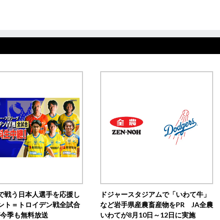
で戦う日本人選手を応援し
ドジャースタジアムで「いわて牛」
ント＝トロイデン戦全試合
など岩手県産農畜産物をPR JA全農
0が今季も無料放送
いわてが8月10日～12日に実施