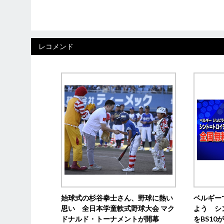
レコメンド
始球式の杉谷拳士さん、野球に熱い
ベルギー
思い 全日本学童軟式野球大会 マク
よう シ
ドナルド・トーナメントが開幕
をBS1