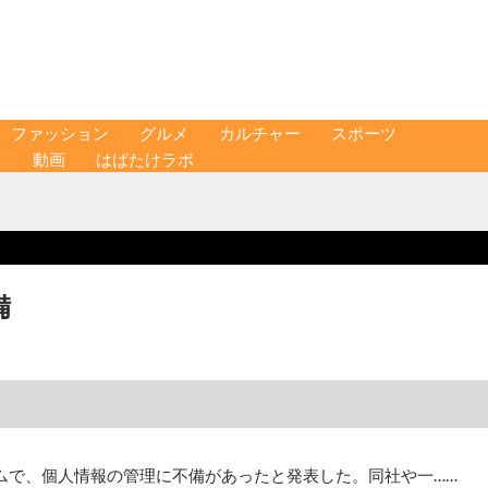
ファッション
グルメ
カルチャー
スポーツ
ス
動画
はばたけラボ
備
ムで、個人情報の管理に不備があったと発表した。同社や一……