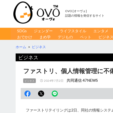
OVO [オーヴォ]
話題の情報を発信するサイト
コンテンツへ移動
検
SDGs
ジェンダー
ライフスタイル
エンタメ
索
おでかけ
まめ学
デジもの
ペット
ビジネ
ホーム
>
ビジネス
ビジネス
ファストリ、個人情報管理に不
共同通信 47NEWS
2024年7月2日
ビジネス
ファーストリテイリングは2日、同社の情報システ