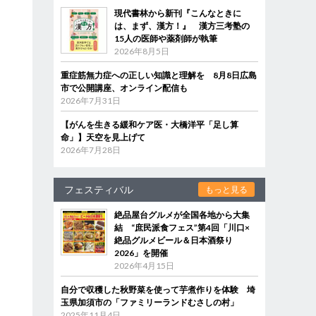
現代書林から新刊『こんなときに
は、まず、漢方！』 漢方三考塾の
15人の医師や薬剤師が執筆
2026年8月5日
重症筋無力症への正しい知識と理解を 8月8日広島
市で公開講座、オンライン配信も
2026年7月31日
【がんを生きる緩和ケア医・大橋洋平「足し算
命」】天空を見上げて
2026年7月28日
フェスティバル
もっと見る
絶品屋台グルメが全国各地から大集
結 “庶民派食フェス”第4回「川口×
絶品グルメビール＆日本酒祭り
2026」を開催
2026年4月15日
自分で収穫した秋野菜を使って芋煮作りを体験 埼
玉県加須市の「ファミリーランドむさしの村」
2025年11月4日