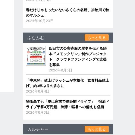
春だけじゃもったいないさくらの名所、加治川で秋
のマルシェ
2025年10月23日
ふむふむ
もっと見る
四日市の公害克服の歴史を伝える絵
本『スモックリン』制作プロジェク
ト クラウドファンディングで支援
を募集
2026年8月5日
「中東発」値上げラッシュが本格化 飲食料品値上
げ、約3年ぶりの多さに
2026年8月4日
物価高でも「夏は家族で長距離ドライブ」 宿泊ド
ライブ予算4万円超、渋滞・猛暑への備えも必須
2026年8月3日
カルチャー
もっと見る