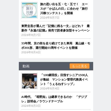
旅の思い出を五・七・五で！ エー
スが「かばんの日」に合わせ「旅行
川柳コンテスト」を開催
2026年8月7日
東野圭吾が選んだ「記憶に残る一文」はどれ？ 最
新作『永遠の記憶』発売で読者参加型キャンペーン
2026年8月7日
55年間、京の街を走り続けてきた車両 嵐山線・モ
ボ301形、運行開始55周年イベントを開催
2026年8月6日
動画
もっと見る
「100歳現役」目指すシニア1500人
が集結 マンション管理代務員イベ
ント「うぇるねすシップ」
2026年8月4日
AI時代、「暗黙知」は継承できるのか 「デジブ
レ」説明会／ラウンドテーブル
2026年8月3日