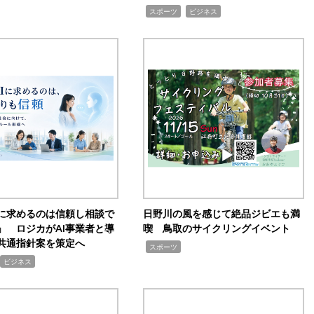
,
,
スポーツ
ビジネス
Iに求めるのは信頼し相談で
日野川の風を感じて絶品ジビエも満
」 ロジカがAI事業者と導
喫 鳥取のサイクリングイベント
共通指針案を策定へ
,
スポーツ
ビジネス