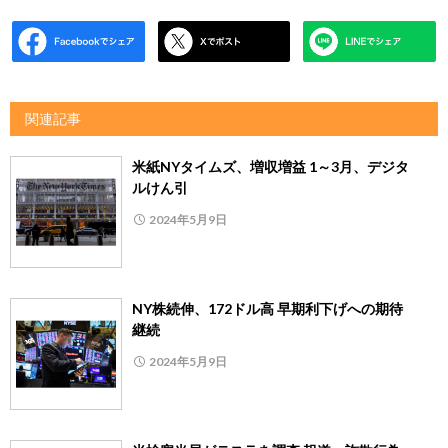
関連記事
米紙NYタイムズ、増収増益 1～3月、デジタ
ルけん引
2024年5月9日
NY株続伸、172ドル高 早期利下げへの期待
継続
2024年5月9日