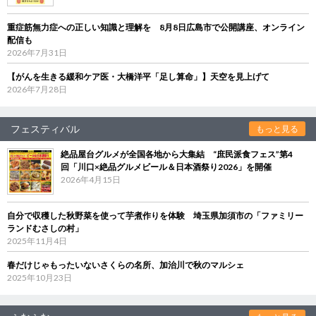
重症筋無力症への正しい知識と理解を 8月8日広島市で公開講座、オンライン
配信も
2026年7月31日
【がんを生きる緩和ケア医・大橋洋平「足し算命」】天空を見上げて
2026年7月28日
フェスティバル
もっと見る
絶品屋台グルメが全国各地から大集結 “庶民派食フェス”第4
回「川口×絶品グルメビール＆日本酒祭り2026」を開催
2026年4月15日
自分で収穫した秋野菜を使って芋煮作りを体験 埼玉県加須市の「ファミリー
ランドむさしの村」
2025年11月4日
春だけじゃもったいないさくらの名所、加治川で秋のマルシェ
2025年10月23日