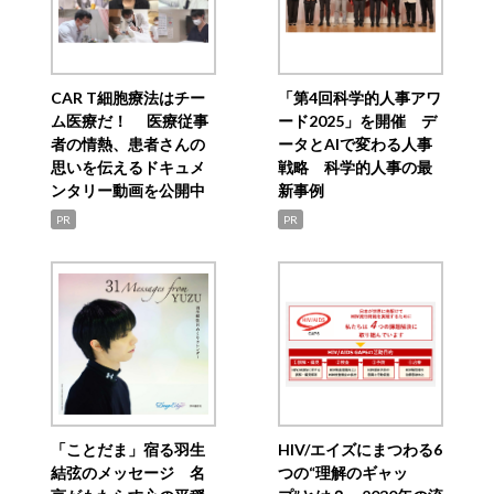
CAR T細胞療法はチー
「第4回科学的人事アワ
ム医療だ！ 医療従事
ード2025」を開催 デ
者の情熱、患者さんの
ータとAIで変わる人事
思いを伝えるドキュメ
戦略 科学的人事の最
ンタリー動画を公開中
新事例
PR
PR
「ことだま」宿る羽生
HIV/エイズにまつわる6
結弦のメッセージ 名
つの“理解のギャッ