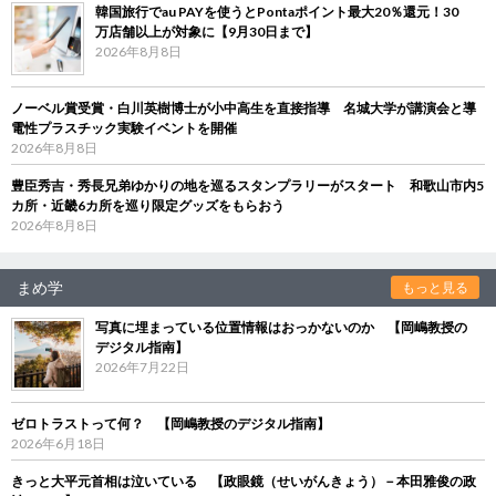
韓国旅行でau PAYを使うとPontaポイント最大20％還元！30
万店舗以上が対象に【9月30日まで】
2026年8月8日
ノーベル賞受賞・白川英樹博士が小中高生を直接指導 名城大学が講演会と導
電性プラスチック実験イベントを開催
2026年8月8日
豊臣秀吉・秀長兄弟ゆかりの地を巡るスタンプラリーがスタート 和歌山市内5
カ所・近畿6カ所を巡り限定グッズをもらおう
2026年8月8日
まめ学
もっと見る
写真に埋まっている位置情報はおっかないのか 【岡嶋教授の
デジタル指南】
2026年7月22日
ゼロトラストって何？ 【岡嶋教授のデジタル指南】
2026年6月18日
きっと大平元首相は泣いている 【政眼鏡（せいがんきょう）－本田雅俊の政