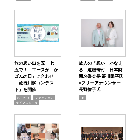
旅の思い出を五・七・
故人の「想い」かなえ
五で！ エースが「か
る 遺贈寄付 日本財
ばんの日」に合わせ
団名誉会長 笹川陽平氏
「旅行川柳コンテス
×フリーアナウンサー
ト」を開催
長野智子氏
,
,
,
おでかけ
ファッション
PR
ライフスタイル