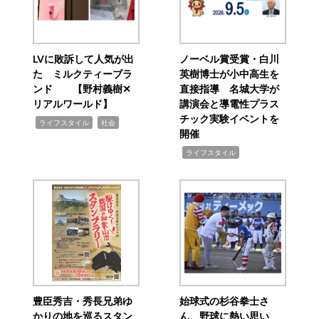
LVに敗訴して人気が出
ノーベル賞受賞・白川
た ミルクティーブラ
英樹博士が小中高生を
ンド 【野村義樹✕
直接指導 名城大学が
リアルワールド】
講演会と導電性プラス
チック実験イベントを
,
,
ライフスタイル
社会
開催
,
ライフスタイル
豊臣秀吉・秀長兄弟ゆ
始球式の杉谷拳士さ
かりの地を巡るスタン
ん、野球に熱い思い