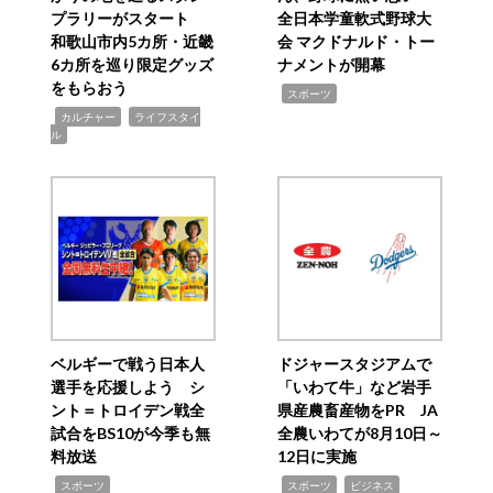
プラリーがスタート
全日本学童軟式野球大
和歌山市内5カ所・近畿
会 マクドナルド・トー
6カ所を巡り限定グッズ
ナメントが開幕
をもらおう
,
スポーツ
,
,
カルチャー
ライフスタイ
ル
ベルギーで戦う日本人
ドジャースタジアムで
選手を応援しよう シ
「いわて牛」など岩手
ント＝トロイデン戦全
県産農畜産物をPR JA
試合をBS10が今季も無
全農いわてが8月10日～
料放送
12日に実施
,
,
,
スポーツ
スポーツ
ビジネス