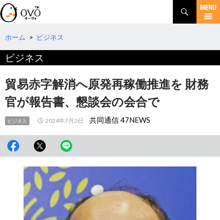
検
索
コ
ン
テ
ホーム
>
ビジネス
ン
ビジネス
ツ
へ
移
貿易赤字解消へ原発再稼働推進を 財務
動
官が報告書、懇談会の会合で
共同通信 47NEWS
2024年7月2日
ビジネス