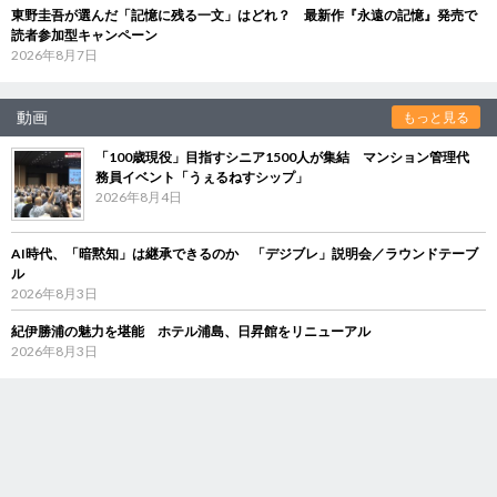
東野圭吾が選んだ「記憶に残る一文」はどれ？ 最新作『永遠の記憶』発売で
読者参加型キャンペーン
2026年8月7日
動画
もっと見る
「100歳現役」目指すシニア1500人が集結 マンション管理代
務員イベント「うぇるねすシップ」
2026年8月4日
AI時代、「暗黙知」は継承できるのか 「デジブレ」説明会／ラウンドテーブ
ル
2026年8月3日
紀伊勝浦の魅力を堪能 ホテル浦島、日昇館をリニューアル
2026年8月3日