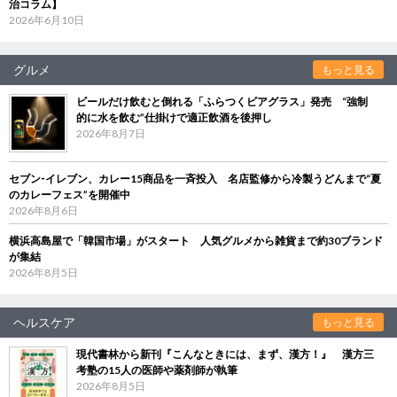
治コラム】
2026年6月10日
グルメ
もっと見る
ビールだけ飲むと倒れる「ふらつくビアグラス」発売 “強制
的に水を飲む”仕掛けで適正飲酒を後押し
2026年8月7日
セブン‐イレブン、カレー15商品を一斉投入 名店監修から冷製うどんまで“夏
のカレーフェス”を開催中
2026年8月6日
横浜高島屋で「韓国市場」がスタート 人気グルメから雑貨まで約30ブランド
が集結
2026年8月5日
ヘルスケア
もっと見る
現代書林から新刊『こんなときには、まず、漢方！』 漢方三
考塾の15人の医師や薬剤師が執筆
2026年8月5日