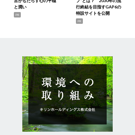
言がもたらす心の平穏
プ”とは？ 2030年の流
と潤い
行終結を目指すGAP6の
特設サイトを公開
PR
PR