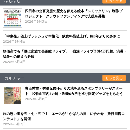
ふむふむ
もっと見る
四日市の公害克服の歴史を伝える絵本『スモックリン』制作プ
ロジェクト クラウドファンディングで支援を募集
2026年8月5日
「中東発」値上げラッシュが本格化 飲食料品値上げ、約3年ぶりの多さに
2026年8月4日
物価高でも「夏は家族で長距離ドライブ」 宿泊ドライブ予算4万円超、渋滞・
猛暑への備えも必須
2026年8月3日
カルチャー
もっと見る
豊臣秀吉・秀長兄弟ゆかりの地を巡るスタンプラリーがスター
ト 和歌山市内5カ所・近畿6カ所を巡り限定グッズをもらおう
2026年8月8日
旅の思い出を五・七・五で！ エースが「かばんの日」に合わせ「旅行川柳コ
ンテスト」を開催
2026年8月7日