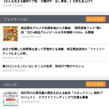
【がんを生きる緩和ケア医・大橋洋平「足し算命」】天空を見上げて
2026年7月28日
フェスティバル
もっと見る
絶品屋台グルメが全国各地から大集結 “庶民派食フェス”第4
回「川口×絶品グルメビール＆日本酒祭り2026」を開催
2026年4月15日
自分で収穫した秋野菜を使って芋煮作りを体験 埼玉県加須市の「ファミリー
ランドむさしの村」
2025年11月4日
春だけじゃもったいないさくらの名所、加治川で秋のマルシェ
2025年10月23日
ふむふむ
もっと見る
四日市の公害克服の歴史を伝える絵本『スモックリン』制作プ
ロジェクト クラウドファンディングで支援を募集
2026年8月5日