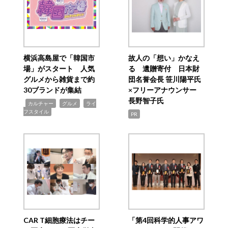
横浜高島屋で「韓国市
故人の「想い」かなえ
場」がスタート 人気
る 遺贈寄付 日本財
グルメから雑貨まで約
団名誉会長 笹川陽平氏
30ブランドが集結
×フリーアナウンサー
長野智子氏
,
,
,
カルチャー
グルメ
ライ
フスタイル
PR
CAR T細胞療法はチー
「第4回科学的人事アワ