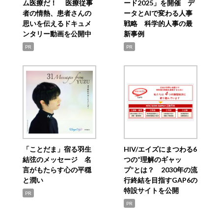
ム医療だ！ 医療従事
ード2025」を開催 デ
者の情熱、患者さんの
ータとAIで変わる人事
思いを伝えるドキュメ
戦略 科学的人事の最
ンタリー動画を公開中
新事例
PR
PR
「ことだま」宿る羽生
HIV/エイズにまつわる6
結弦のメッセージ 名
つの“理解のギャッ
言がもたらす心の平穏
プ”とは？ 2030年の流
と潤い
行終結を目指すGAP6の
特設サイトを公開
PR
PR