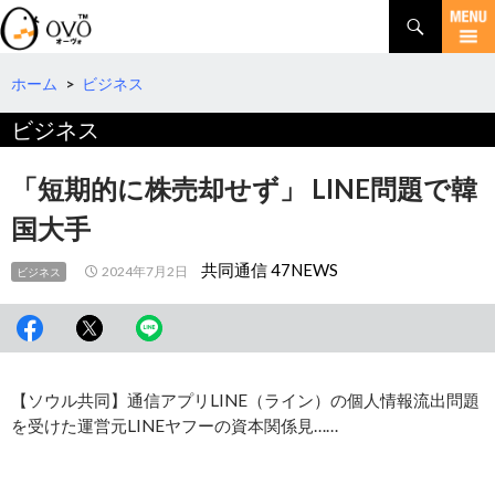
検
索
コ
ン
テ
ホーム
>
ビジネス
ン
ビジネス
ツ
へ
移
「短期的に株売却せず」 LINE問題で韓
動
国大手
共同通信 47NEWS
2024年7月2日
ビジネス
【ソウル共同】通信アプリLINE（ライン）の個人情報流出問題
を受けた運営元LINEヤフーの資本関係見……