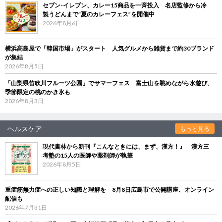
セブン‐イレブン、カレー15商品を一斉投入 名店監修から冷
製うどんまで“夏のカレーフェス”を開催中
2026年8月6日
横浜高島屋で「韓国市場」がスタート 人気グルメから雑貨まで約30ブランド
が集結
2026年8月5日
「山梨県笛吹川フルーツ公園」でサマーフェス 富士山を眺めながら水遊び、
季節限定の桃のかき氷も
2026年8月3日
ヘルスケア
もっと見る
現代書林から新刊『こんなときには、まず、漢方！』 漢方三
考塾の15人の医師や薬剤師が執筆
2026年8月5日
重症筋無力症への正しい知識と理解を 8月8日広島市で公開講座、オンライン
配信も
2026年7月31日