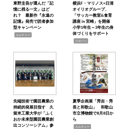
東野圭吾が選んだ「記
横浜F・マリノス×日清
憶に残る一文」はど
オイリオグループ、
れ？ 最新作『永遠の
「サッカー教室&食育
記憶』発売で読者参加
講座 in 宮崎」を開催
型キャンペーン
小学1年生～3年生の身
体づくりをサポート
,
カルチャー
,
スポーツ
先端技術で園芸農業の
夏季企画展「秀吉・秀
持続的発展目指す 久
長と和歌山」 和歌山
留米工業大学が「ふく
市立博物館で8月8日か
おか未来型園芸農業創
ら
出コンソーシアム」参
,
カルチャー