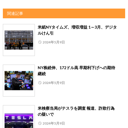
関連記事
米紙NYタイムズ、増収増益 1～3月、デジタ
ルけん引
2024年5月9日
NY株続伸、172ドル高 早期利下げへの期待
継続
2024年5月9日
米検察当局がテスラを調査 報道、詐欺行為
の疑いで
2024年5月9日