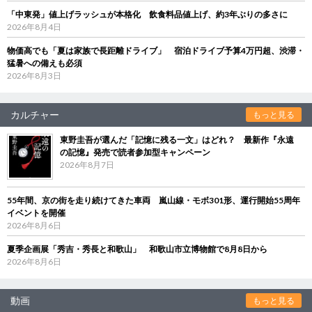
「中東発」値上げラッシュが本格化 飲食料品値上げ、約3年ぶりの多さに
2026年8月4日
物価高でも「夏は家族で長距離ドライブ」 宿泊ドライブ予算4万円超、渋滞・
猛暑への備えも必須
2026年8月3日
カルチャー
もっと見る
東野圭吾が選んだ「記憶に残る一文」はどれ？ 最新作『永遠
の記憶』発売で読者参加型キャンペーン
2026年8月7日
55年間、京の街を走り続けてきた車両 嵐山線・モボ301形、運行開始55周年
イベントを開催
2026年8月6日
夏季企画展「秀吉・秀長と和歌山」 和歌山市立博物館で8月8日から
2026年8月6日
動画
もっと見る