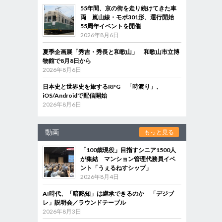
55年間、京の街を走り続けてきた車
両 嵐山線・モボ301形、運行開始
55周年イベントを開催
2026年8月6日
夏季企画展「秀吉・秀長と和歌山」 和歌山市立博
物館で8月8日から
2026年8月6日
日本史と世界史を旅するRPG 「時渡り」、
iOS/Androidで配信開始
2026年8月6日
動画
もっと見る
「100歳現役」目指すシニア1500人
が集結 マンション管理代務員イベ
ント「うぇるねすシップ」
2026年8月4日
AI時代、「暗黙知」は継承できるのか 「デジブ
レ」説明会／ラウンドテーブル
2026年8月3日