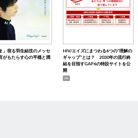
ま」宿る羽生結弦のメッセ
HIV/エイズにまつわる6つの“理解の
言がもたらす心の平穏と潤
ギャップ”とは？ 2030年の流行終
結を目指すGAP6の特設サイトを公
開
PR