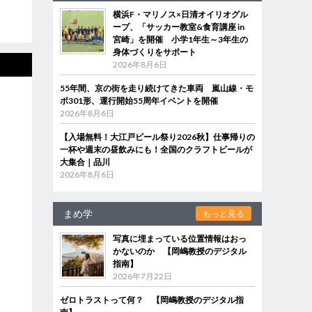
横浜F・マリノス×日清オイリオグル
ープ、「サッカー教室&食育講座 in
宮崎」を開催 小学1年生～3年生の
身体づくりをサポート
2026年8月6日
55年間、京の街を走り続けてきた車両 嵐山線・モ
ボ301形、運行開始55周年イベントを開催
2026年8月6日
【入場無料！大江戸ビール祭り2026秋】仕事帰りの
一杯や週末の昼飲みにも！全国のクラフトビールが
大集合｜品川
2026年8月6日
まめ学
もっと見る
写真に埋まっている位置情報はおっ
かないのか 【岡嶋教授のデジタル
指南】
2026年7月22日
ゼロトラストって何？ 【岡嶋教授のデジタル指