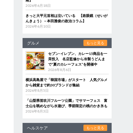
南】
2026年6月18日
きっと大平元首相は泣いている 【政眼鏡（せいが
んきょう）－本田雅俊の政治コラム】
2026年6月10日
グルメ
もっと見る
セブン‐イレブン、カレー15商品を一
斉投入 名店監修から冷製うどんま
で“夏のカレーフェス”を開催中
2026年8月6日
横浜高島屋で「韓国市場」がスタート 人気グルメ
から雑貨まで約30ブランドが集結
2026年8月5日
「山梨県笛吹川フルーツ公園」でサマーフェス 富
士山を眺めながら水遊び、季節限定の桃のかき氷も
2026年8月3日
ヘルスケア
もっと見る