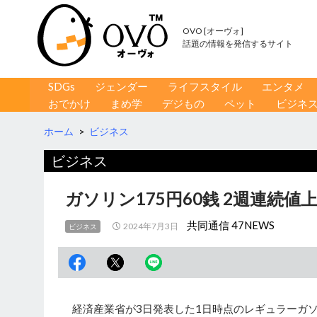
OVO [オーヴォ]
話題の情報を発信するサイト
コンテンツへ移動
検
SDGs
ジェンダー
ライフスタイル
エンタメ
索
おでかけ
まめ学
デジもの
ペット
ビジネ
ホーム
>
ビジネス
ビジネス
ガソリン175円60銭 2週連続値
共同通信 47NEWS
2024年7月3日
ビジネス
経済産業省が3日発表した1日時点のレギュラーガ