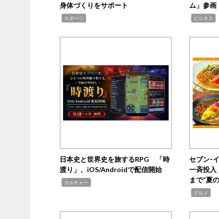
身体づくりをサポート
ム」参画
,
,
,
スポーツ
ビジネス
日本史と世界史を旅するRPG 「時
セブン‐
渡り」、iOS/Androidで配信開始
一斉投入
まで“夏
,
カルチャー
,
グルメ