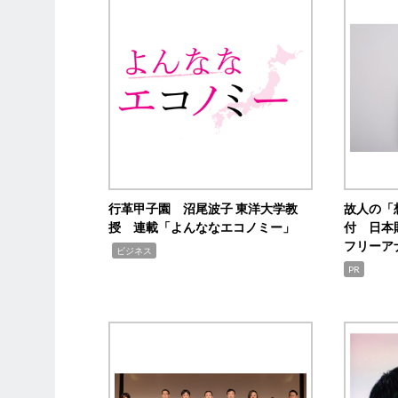
行革甲子園 沼尾波子 東洋大学教
故人の「
授 連載「よんななエコノミー」
付 日本
フリーア
,
ビジネス
PR