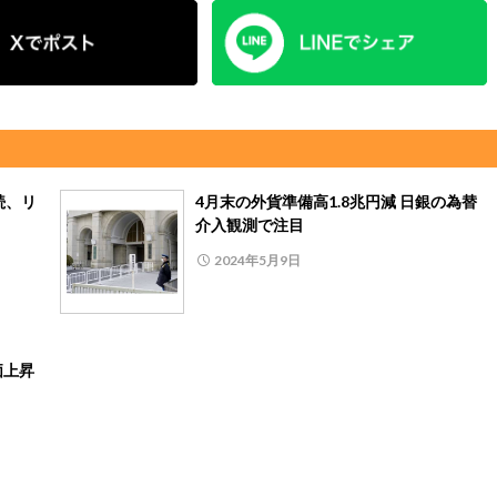
続、リ
4月末の外貨準備高1.8兆円減 日銀の為替
介入観測で注目
2024年5月9日
価上昇