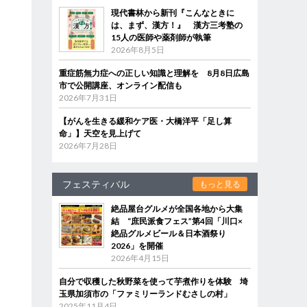
現代書林から新刊『こんなときに
は、まず、漢方！』 漢方三考塾の
15人の医師や薬剤師が執筆
2026年8月5日
重症筋無力症への正しい知識と理解を 8月8日広島
市で公開講座、オンライン配信も
2026年7月31日
【がんを生きる緩和ケア医・大橋洋平「足し算
命」】天空を見上げて
2026年7月28日
フェスティバル
もっと見る
絶品屋台グルメが全国各地から大集
結 “庶民派食フェス”第4回「川口×
絶品グルメビール＆日本酒祭り
2026」を開催
2026年4月15日
自分で収穫した秋野菜を使って芋煮作りを体験 埼
玉県加須市の「ファミリーランドむさしの村」
2025年11月4日