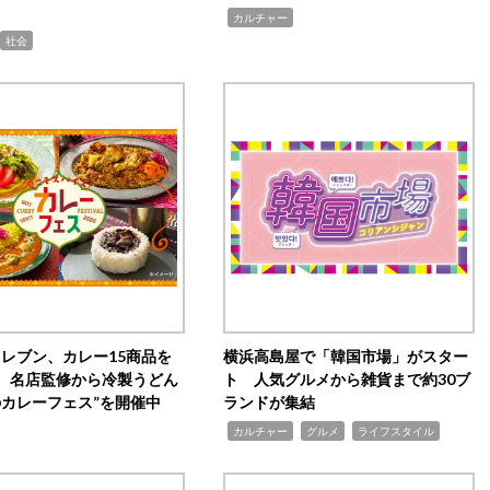
,
カルチャー
社会
イレブン、カレー15商品を
横浜高島屋で「韓国市場」がスター
 名店監修から冷製うどん
ト 人気グルメから雑貨まで約30ブ
のカレーフェス”を開催中
ランドが集結
,
,
,
カルチャー
グルメ
ライフスタイル