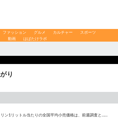
ファッション
グルメ
カルチャー
スポーツ
ス
動画
はばたけラボ
上がり
ソリン1リットル当たりの全国平均小売価格は、前週調査と……