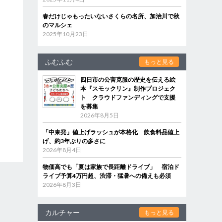
春だけじゃもったいないさくらの名所、加治川で秋
のマルシェ
2025年10月23日
ふむふむ
もっと見る
四日市の公害克服の歴史を伝える絵
本『スモックリン』制作プロジェク
ト クラウドファンディングで支援
を募集
2026年8月5日
「中東発」値上げラッシュが本格化 飲食料品値上
げ、約3年ぶりの多さに
2026年8月4日
物価高でも「夏は家族で長距離ドライブ」 宿泊ド
ライブ予算4万円超、渋滞・猛暑への備えも必須
2026年8月3日
カルチャー
もっと見る