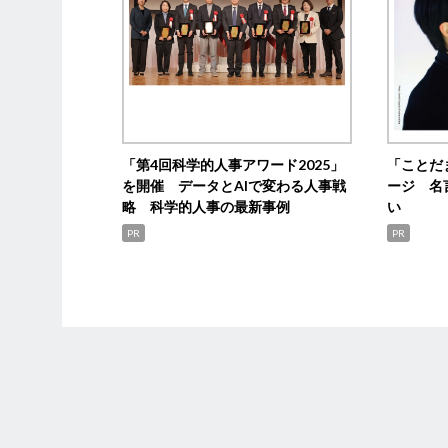
「第4回科学的人事アワード2025」
「ことだ
を開催 データとAIで変わる人事戦
ージ 名
略 科学的人事の最新事例
い
PR
PR