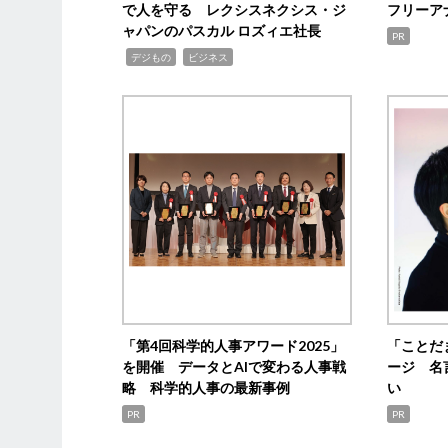
で人を守る レクシスネクシス・ジ
フリーア
ャパンのパスカル ロズィエ社長
PR
,
,
デジもの
ビジネス
「第4回科学的人事アワード2025」
「ことだ
を開催 データとAIで変わる人事戦
ージ 名
略 科学的人事の最新事例
い
PR
PR