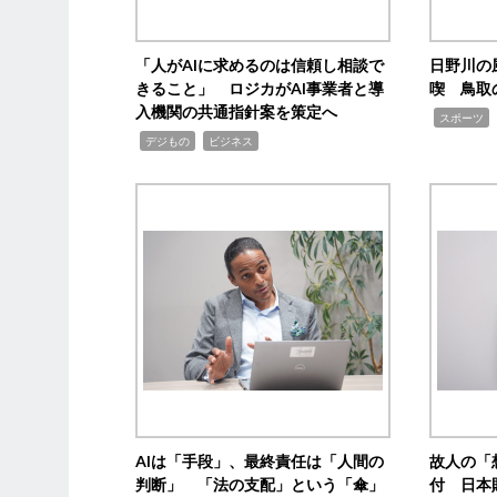
「人がAIに求めるのは信頼し相談で
日野川の
きること」 ロジカがAI事業者と導
喫 鳥取
入機関の共通指針案を策定へ
,
スポーツ
,
,
デジもの
ビジネス
AIは「手段」、最終責任は「人間の
故人の「
判断」 「法の支配」という「傘」
付 日本