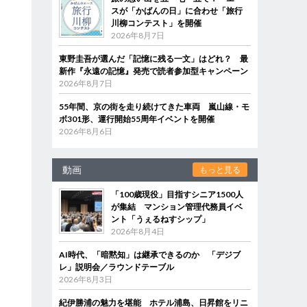
スが「かばんの日」に合わせ「旅行
川柳コンテスト」を開催
2026年8月7日
東野圭吾が選んだ「記憶に残る一文」はどれ？ 最
新作『永遠の記憶』発売で読者参加型キャンペーン
2026年8月7日
55年間、京の街を走り続けてきた車両 嵐山線・モ
ボ301形、運行開始55周年イベントを開催
2026年8月6日
動画
もっと見る
「100歳現役」目指すシニア1500人
が集結 マンション管理代務員イベ
ント「うぇるねすシップ」
2026年8月4日
AI時代、「暗黙知」は継承できるのか 「デジブ
レ」説明会／ラウンドテーブル
2026年8月3日
紀伊勝浦の魅力を堪能 ホテル浦島、日昇館をリニ