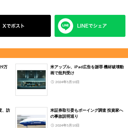
29万
米アップル、iPad広告を謝罪 機材破壊動
画で批判受け
2024年5月10日
度、訪
米証券取引委もボーイング調査 投資家へ
の事故説明巡り
2024年5月10日