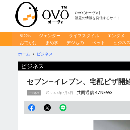
OVO [オーヴォ]
話題の情報を発信するサイト
コンテンツへ移動
検
SDGs
ジェンダー
ライフスタイル
エンタメ
索
おでかけ
まめ学
デジもの
ペット
ビジネ
ホーム
>
ビジネス
ビジネス
セブン―イレブン、宅配ピザ開始
共同通信 47NEWS
2024年7月4日
ビジネス