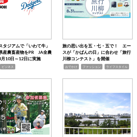
スタジアムで「いわて牛」
旅の思い出を五・七・五で！ エー
県産農畜産物をPR JA全農
スが「かばんの日」に合わせ「旅行
月10日～12日に実施
川柳コンテスト」を開催
,
,
,
ビジネス
おでかけ
ファッション
ライフスタイル