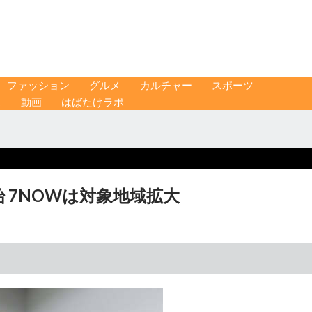
ファッション
グルメ
カルチャー
スポーツ
ス
動画
はばたけラボ
 7NOWは対象地域拡大