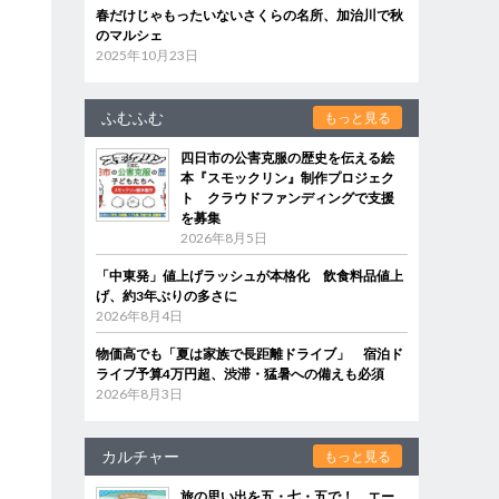
春だけじゃもったいないさくらの名所、加治川で秋
のマルシェ
2025年10月23日
ふむふむ
もっと見る
四日市の公害克服の歴史を伝える絵
本『スモックリン』制作プロジェク
ト クラウドファンディングで支援
を募集
2026年8月5日
「中東発」値上げラッシュが本格化 飲食料品値上
げ、約3年ぶりの多さに
2026年8月4日
物価高でも「夏は家族で長距離ドライブ」 宿泊ド
ライブ予算4万円超、渋滞・猛暑への備えも必須
2026年8月3日
カルチャー
もっと見る
旅の思い出を五・七・五で！ エー