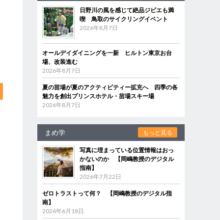
日野川の風を感じて絶品ジビエも満
喫 鳥取のサイクリングイベント
2026年8月7日
オールデイダイニングを一新 ヒルトン東京お台
場、改装進む
2026年8月7日
夏の苗場が夏のアクティビティー拡充へ 四季の各
魅力を創出プリンスホテル・苗場スキー場
2026年8月7日
まめ学
もっと見る
写真に埋まっている位置情報はおっ
かないのか 【岡嶋教授のデジタル
指南】
2026年7月22日
ゼロトラストって何？ 【岡嶋教授のデジタル指
南】
2026年6月18日