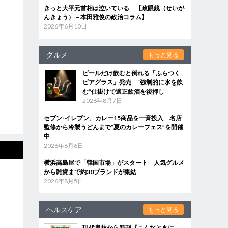
きっと大平元首相は泣いている 【政眼鏡（せいが
んきょう）－本田雅俊の政治コラム】
2026年6月10日
グルメ
もっと見る
ビールだけ飲むと倒れる「ふらつく
ビアグラス」発売 “強制的に水を飲
む”仕掛けで適正飲酒を後押し
2026年8月7日
セブン‐イレブン、カレー15商品を一斉投入 名店
監修から冷製うどんまで“夏のカレーフェス”を開催
中
2026年8月6日
横浜高島屋で「韓国市場」がスタート 人気グルメ
から雑貨まで約30ブランドが集結
2026年8月5日
ヘルスケア
もっと見る
現代書林から新刊『こんなときに