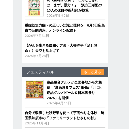
は、まず、漢方！』 漢方三考塾の
15人の医師や薬剤師が執筆
2026年8月5日
重症筋無力症への正しい知識と理解を 8月8日広島
市で公開講座、オンライン配信も
2026年7月31日
【がんを生きる緩和ケア医・大橋洋平「足し算
命」】天空を見上げて
2026年7月28日
フェスティバル
もっと見る
絶品屋台グルメが全国各地から大集
結 “庶民派食フェス”第4回「川口×
絶品グルメビール＆日本酒祭り
2026」を開催
2026年4月15日
自分で収穫した秋野菜を使って芋煮作りを体験 埼
玉県加須市の「ファミリーランドむさしの村」
2025年11月4日