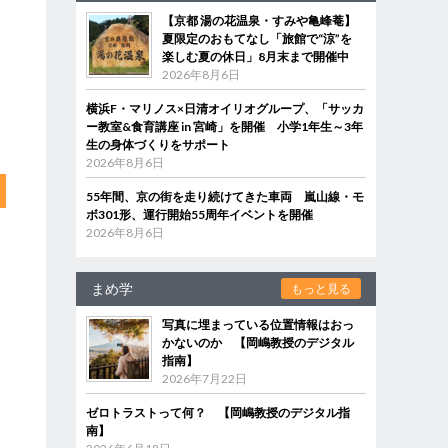
【京都 湯の花温泉・すみや亀峰菴】
夏限定のおもてなし「旅館で“涼”を
楽しむ夏の休日」8月末まで開催中
2026年8月6日
横浜F・マリノス×日清オイリオグループ、「サッカ
ー教室&食育講座 in 宮崎」を開催 小学1年生～3年
生の身体づくりをサポート
2026年8月6日
55年間、京の街を走り続けてきた車両 嵐山線・モ
ボ301形、運行開始55周年イベントを開催
2026年8月6日
まめ学
もっと見る
写真に埋まっている位置情報はおっ
かないのか 【岡嶋教授のデジタル
指南】
2026年7月22日
ゼロトラストって何？ 【岡嶋教授のデジタル指
南】