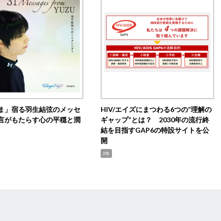
ま」宿る羽生結弦のメッセ
HIV/エイズにまつわる6つの“理解の
言がもたらす心の平穏と潤
ギャップ”とは？ 2030年の流行終
結を目指すGAP6の特設サイトを公
開
PR