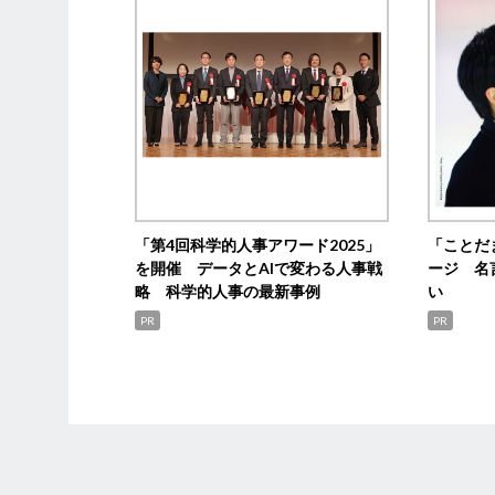
「第4回科学的人事アワード2025」
「ことだ
を開催 データとAIで変わる人事戦
ージ 名
略 科学的人事の最新事例
い
PR
PR