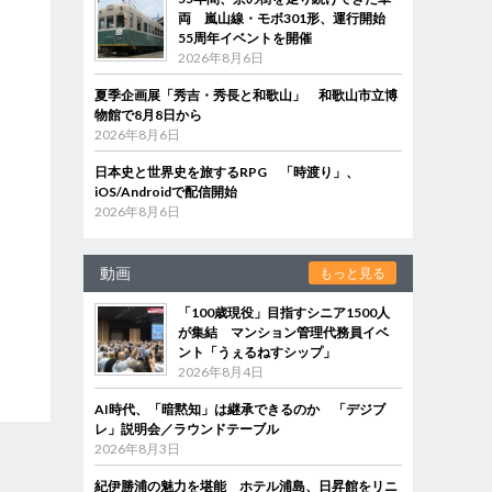
両 嵐山線・モボ301形、運行開始
55周年イベントを開催
2026年8月6日
夏季企画展「秀吉・秀長と和歌山」 和歌山市立博
物館で8月8日から
2026年8月6日
日本史と世界史を旅するRPG 「時渡り」、
iOS/Androidで配信開始
2026年8月6日
動画
もっと見る
「100歳現役」目指すシニア1500人
が集結 マンション管理代務員イベ
ント「うぇるねすシップ」
2026年8月4日
AI時代、「暗黙知」は継承できるのか 「デジブ
レ」説明会／ラウンドテーブル
2026年8月3日
紀伊勝浦の魅力を堪能 ホテル浦島、日昇館をリニ