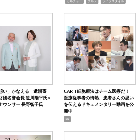
,
,
,
カルチャー
グルメ
ライフスタイル
想い」かなえる 遺贈寄
CAR T細胞療法はチーム医療だ！
財団名誉会長 笹川陽平氏×
医療従事者の情熱、患者さんの思い
ナウンサー 長野智子氏
を伝えるドキュメンタリー動画を公
開中
PR