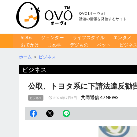
OVO [オーヴォ]
話題の情報を発信するサイト
コンテンツへ移動
検
SDGs
ジェンダー
ライフスタイル
エンタメ
索
おでかけ
まめ学
デジもの
ペット
ビジネ
ホーム
>
ビジネス
ビジネス
公取、トヨタ系に下請法違反勧告
共同通信 47NEWS
2024年7月5日
ビジネス