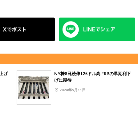
へ上げ
NY株8日続伸125ドル高 FRBの早期利下
げに期待
2024年5月11日