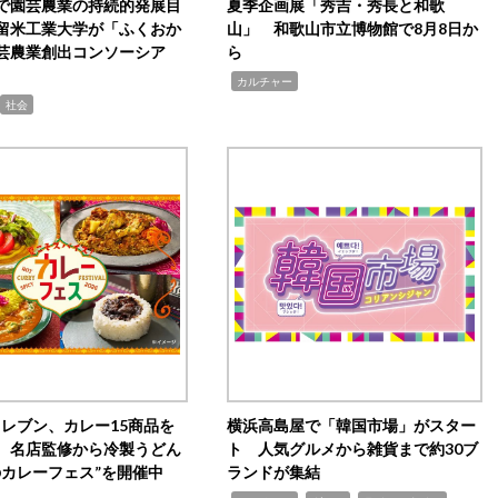
で園芸農業の持続的発展目
夏季企画展「秀吉・秀長と和歌
留米工業大学が「ふくおか
山」 和歌山市立博物館で8月8日か
芸農業創出コンソーシア
ら
,
カルチャー
社会
イレブン、カレー15商品を
横浜高島屋で「韓国市場」がスター
 名店監修から冷製うどん
ト 人気グルメから雑貨まで約30ブ
のカレーフェス”を開催中
ランドが集結