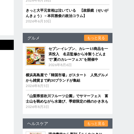
2026年6月18日
きっと大平元首相は泣いている 【政眼鏡（せいが
んきょう）－本田雅俊の政治コラム】
2026年6月10日
グルメ
もっと見る
セブン‐イレブン、カレー15商品を一
斉投入 名店監修から冷製うどんま
で“夏のカレーフェス”を開催中
2026年8月6日
横浜高島屋で「韓国市場」がスタート 人気グルメ
から雑貨まで約30ブランドが集結
2026年8月5日
「山梨県笛吹川フルーツ公園」でサマーフェス 富
士山を眺めながら水遊び、季節限定の桃のかき氷も
2026年8月3日
ヘルスケア
もっと見る