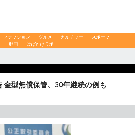
ファッション
グルメ
カルチャー
スポーツ
ス
動画
はばたけラボ
 金型無償保管、30年継続の例も