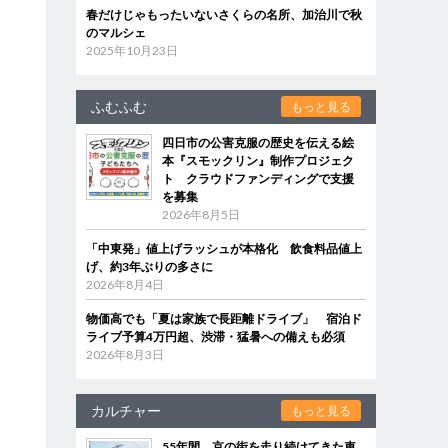
春だけじゃもったいないさくらの名所、加治川で秋
のマルシェ
2025年10月23日
ふむふむ
もっと見る
四日市の公害克服の歴史を伝える絵
本『スモックリン』制作プロジェク
ト クラウドファンディングで支援
を募集
2026年8月5日
「中東発」値上げラッシュが本格化 飲食料品値上
げ、約3年ぶりの多さに
2026年8月4日
物価高でも「夏は家族で長距離ドライブ」 宿泊ド
ライブ予算4万円超、渋滞・猛暑への備えも必須
2026年8月3日
カルチャー
もっと見る
55年間、京の街を走り続けてきた車