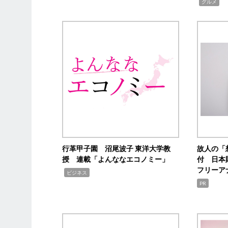
,
グルメ
行革甲子園 沼尾波子 東洋大学教
故人の「
授 連載「よんななエコノミー」
付 日本
フリーア
,
ビジネス
PR