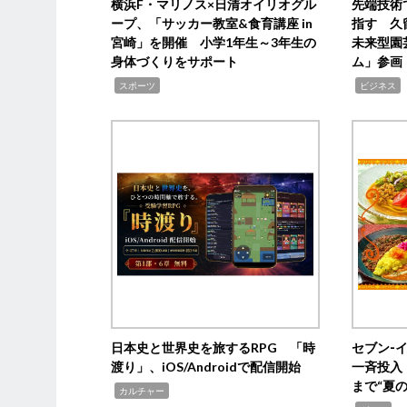
横浜F・マリノス×日清オイリオグル
先端技術
ープ、「サッカー教室&食育講座 in
指す 久
宮崎」を開催 小学1年生～3年生の
未来型園
身体づくりをサポート
ム」参画
,
,
,
スポーツ
ビジネス
日本史と世界史を旅するRPG 「時
セブン‐
渡り」、iOS/Androidで配信開始
一斉投入
まで“夏
,
カルチャー