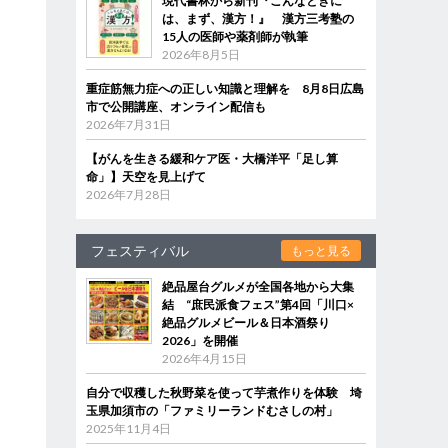
現代書林から新刊『こんなときに
は、まず、漢方！』 漢方三考塾の
15人の医師や薬剤師が執筆
2026年8月5日
重症筋無力症への正しい知識と理解を 8月8日広島
市で公開講座、オンライン配信も
2026年7月31日
【がんを生きる緩和ケア医・大橋洋平「足し算
命」】天空を見上げて
2026年7月28日
フェスティバル
もっと見る
絶品屋台グルメが全国各地から大集
結 “庶民派食フェス”第4回「川口×
絶品グルメビール＆日本酒祭り
2026」を開催
2026年4月15日
自分で収穫した秋野菜を使って芋煮作りを体験 埼
玉県加須市の「ファミリーランドむさしの村」
2025年11月4日