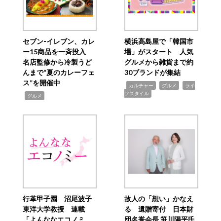
セブン‐イレブン、カレ
横浜高島屋で「韓国市
ー15商品を一斉投入
場」がスタート 人気
名店監修から冷製うど
グルメから雑貨まで約
んまで“夏のカレーフェ
30ブランドが集結
ス”を開催中
,
,
,
カルチャー
グルメ
ライ
フスタイル
,
グルメ
行革甲子園 沼尾波子
故人の「想い」かなえ
東洋大学教授 連載
る 遺贈寄付 日本財
「よんななエコノミ
団名誉会長 笹川陽平氏