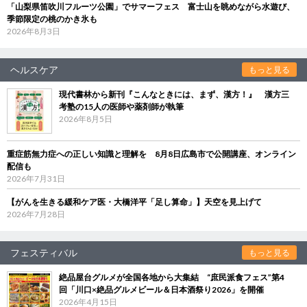
「山梨県笛吹川フルーツ公園」でサマーフェス 富士山を眺めながら水遊び、
季節限定の桃のかき氷も
2026年8月3日
ヘルスケア
もっと見る
現代書林から新刊『こんなときには、まず、漢方！』 漢方三
考塾の15人の医師や薬剤師が執筆
2026年8月5日
重症筋無力症への正しい知識と理解を 8月8日広島市で公開講座、オンライン
配信も
2026年7月31日
【がんを生きる緩和ケア医・大橋洋平「足し算命」】天空を見上げて
2026年7月28日
フェスティバル
もっと見る
絶品屋台グルメが全国各地から大集結 “庶民派食フェス”第4
回「川口×絶品グルメビール＆日本酒祭り2026」を開催
2026年4月15日