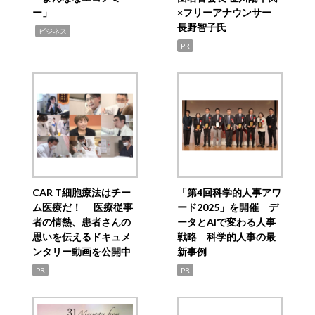
ー」
×フリーアナウンサー
長野智子氏
,
ビジネス
PR
CAR T細胞療法はチー
「第4回科学的人事アワ
ム医療だ！ 医療従事
ード2025」を開催 デ
者の情熱、患者さんの
ータとAIで変わる人事
思いを伝えるドキュメ
戦略 科学的人事の最
ンタリー動画を公開中
新事例
PR
PR