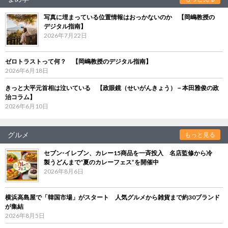
写真に埋まっている位置情報はおっかないのか 【岡嶋教授の
デジタル指南】
2026年7月22日
ゼロトラストって何？ 【岡嶋教授のデジタル指南】
2026年6月18日
きっと大平元首相は泣いている 【政眼鏡（せいがんきょう）－本田雅俊の政
治コラム】
2026年6月10日
グルメ
もっと見る
セブン‐イレブン、カレー15商品を一斉投入 名店監修から冷
製うどんまで“夏のカレーフェス”を開催中
2026年8月6日
横浜高島屋で「韓国市場」がスタート 人気グルメから雑貨まで約30ブランド
が集結
2026年8月5日