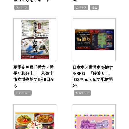
,
,
,
スポーツ
ビジネス
社会
夏季企画展「秀吉・秀
日本史と世界史を旅す
長と和歌山」 和歌山
るRPG 「時渡り」、
市立博物館で8月8日か
iOS/Androidで配信開
ら
始
,
,
カルチャー
カルチャー