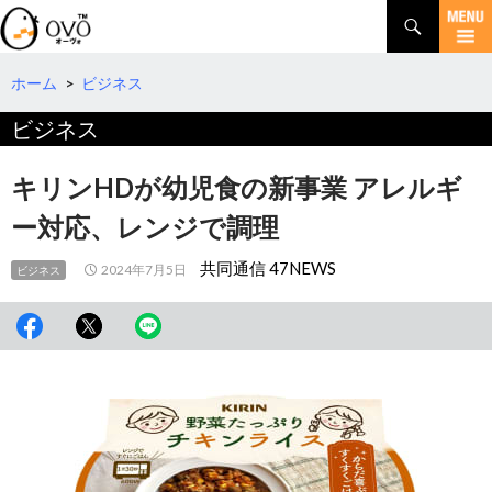
検
索
コ
ン
テ
ホーム
>
ビジネス
ン
ビジネス
ツ
へ
移
キリンHDが幼児食の新事業 アレルギ
動
ー対応、レンジで調理
共同通信 47NEWS
2024年7月5日
ビジネス