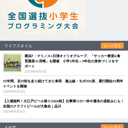
ライフスタイル
もっと見る
横浜F・マリノス×日清オイリオグループ、「サッカー教室&食
育講座 in 宮崎」を開催 小学1年生～3年生の身体づくりをサ
ポート
2026年8月6日
55年間、京の街を走り続けてきた車両 嵐山線・モボ301形、運行開始55周年
イベントを開催
2026年8月6日
【入場無料！大江戸ビール祭り2026秋】仕事帰りの一杯や週末の昼飲みにも！
全国のクラフトビールが大集合｜品川
2026年8月6日
まめ学
もっと見る