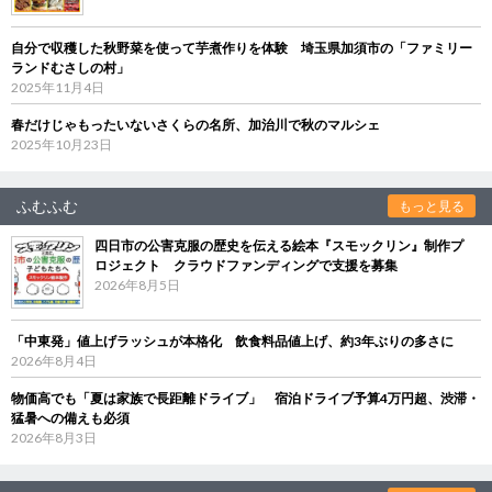
自分で収穫した秋野菜を使って芋煮作りを体験 埼玉県加須市の「ファミリー
ランドむさしの村」
2025年11月4日
春だけじゃもったいないさくらの名所、加治川で秋のマルシェ
2025年10月23日
ふむふむ
もっと見る
四日市の公害克服の歴史を伝える絵本『スモックリン』制作プ
ロジェクト クラウドファンディングで支援を募集
2026年8月5日
「中東発」値上げラッシュが本格化 飲食料品値上げ、約3年ぶりの多さに
2026年8月4日
物価高でも「夏は家族で長距離ドライブ」 宿泊ドライブ予算4万円超、渋滞・
猛暑への備えも必須
2026年8月3日