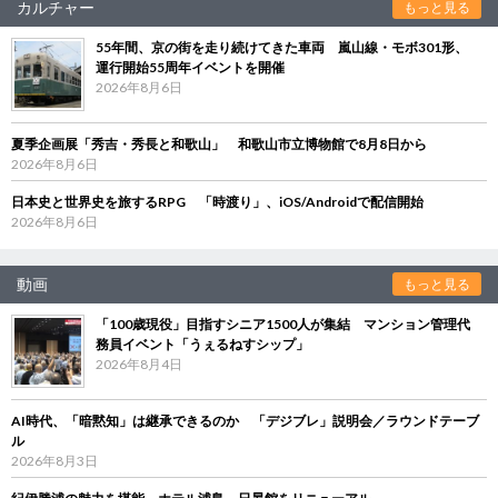
カルチャー
もっと見る
55年間、京の街を走り続けてきた車両 嵐山線・モボ301形、
運行開始55周年イベントを開催
2026年8月6日
夏季企画展「秀吉・秀長と和歌山」 和歌山市立博物館で8月8日から
2026年8月6日
日本史と世界史を旅するRPG 「時渡り」、iOS/Androidで配信開始
2026年8月6日
動画
もっと見る
「100歳現役」目指すシニア1500人が集結 マンション管理代
務員イベント「うぇるねすシップ」
2026年8月4日
AI時代、「暗黙知」は継承できるのか 「デジブレ」説明会／ラウンドテーブ
ル
2026年8月3日