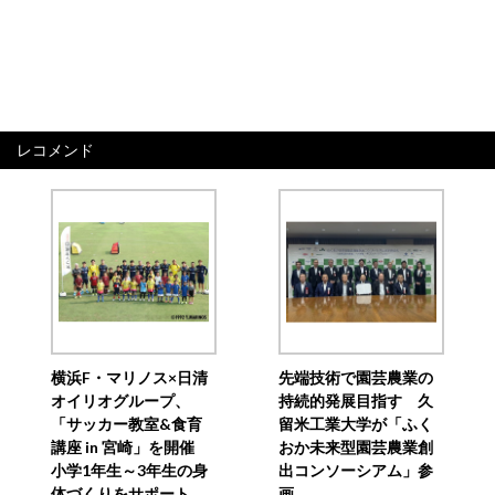
レコメンド
横浜F・マリノス×日清
先端技術で園芸農業の
オイリオグループ、
持続的発展目指す 久
「サッカー教室&食育
留米工業大学が「ふく
講座 in 宮崎」を開催
おか未来型園芸農業創
小学1年生～3年生の身
出コンソーシアム」参
体づくりをサポート
画