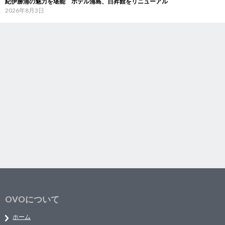
紀伊勝浦の魅力を堪能 ホテル浦島、日昇館をリニューアル
2026年8月3日
OVOについて
ホーム