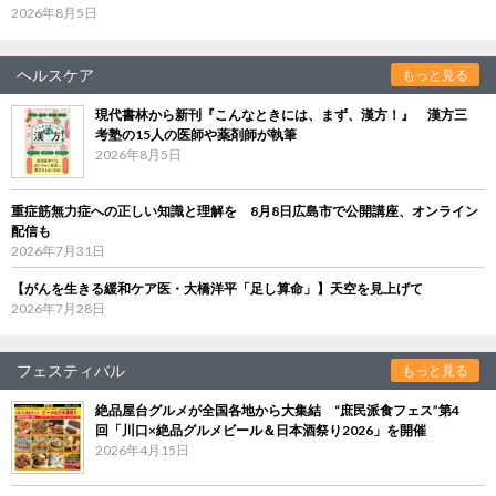
2026年8月5日
ヘルスケア
もっと見る
現代書林から新刊『こんなときには、まず、漢方！』 漢方三
考塾の15人の医師や薬剤師が執筆
2026年8月5日
重症筋無力症への正しい知識と理解を 8月8日広島市で公開講座、オンライン
配信も
2026年7月31日
【がんを生きる緩和ケア医・大橋洋平「足し算命」】天空を見上げて
2026年7月28日
フェスティバル
もっと見る
絶品屋台グルメが全国各地から大集結 “庶民派食フェス”第4
回「川口×絶品グルメビール＆日本酒祭り2026」を開催
2026年4月15日