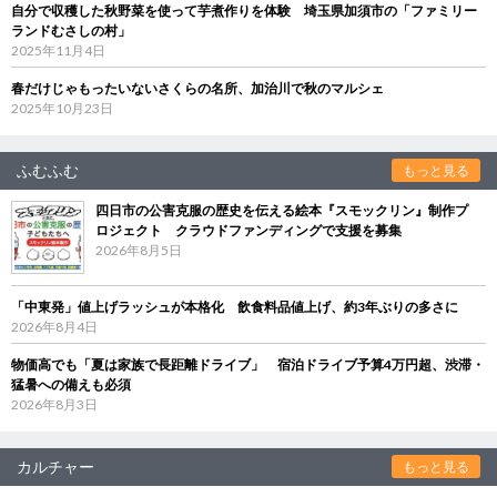
自分で収穫した秋野菜を使って芋煮作りを体験 埼玉県加須市の「ファミリー
ランドむさしの村」
2025年11月4日
春だけじゃもったいないさくらの名所、加治川で秋のマルシェ
2025年10月23日
ふむふむ
もっと見る
四日市の公害克服の歴史を伝える絵本『スモックリン』制作プ
ロジェクト クラウドファンディングで支援を募集
2026年8月5日
「中東発」値上げラッシュが本格化 飲食料品値上げ、約3年ぶりの多さに
2026年8月4日
物価高でも「夏は家族で長距離ドライブ」 宿泊ドライブ予算4万円超、渋滞・
猛暑への備えも必須
2026年8月3日
カルチャー
もっと見る