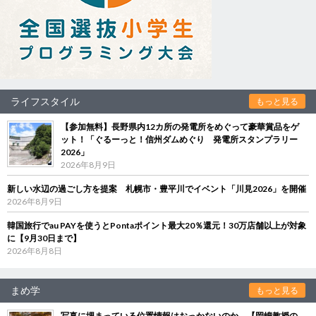
ライフスタイル
もっと見る
【参加無料】長野県内12カ所の発電所をめぐって豪華賞品をゲ
ット！「ぐるーっと！信州ダムめぐり 発電所スタンプラリー
2026」
2026年8月9日
新しい水辺の過ごし方を提案 札幌市・豊平川でイベント「川見2026」を開催
2026年8月9日
韓国旅行でau PAYを使うとPontaポイント最大20％還元！30万店舗以上が対象
に【9月30日まで】
2026年8月8日
まめ学
もっと見る
写真に埋まっている位置情報はおっかないのか 【岡嶋教授の