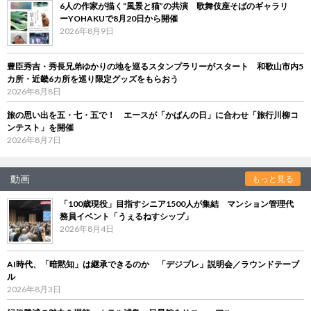
6人の作家が描く“風景と猫”の共演 歌舞伎座そばのギャラリ
ーYOHAKUで8月20日から開催
2026年8月9日
豊臣秀吉・秀長兄弟ゆかりの地を巡るスタンプラリーがスタート 和歌山市内5
カ所・近畿6カ所を巡り限定グッズをもらおう
2026年8月8日
旅の思い出を五・七・五で！ エースが「かばんの日」に合わせ「旅行川柳コ
ンテスト」を開催
2026年8月7日
動画
もっと見る
「100歳現役」目指すシニア1500人が集結 マンション管理代
務員イベント「うぇるねすシップ」
2026年8月4日
AI時代、「暗黙知」は継承できるのか 「デジブレ」説明会／ラウンドテーブ
ル
2026年8月3日