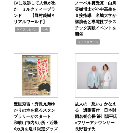
LVに敗訴して人気が出
ノーベル賞受賞・白川
た ミルクティーブラ
英樹博士が小中高生を
ンド 【野村義樹✕
直接指導 名城大学が
リアルワールド】
講演会と導電性プラス
チック実験イベントを
,
,
ライフスタイル
社会
開催
,
ライフスタイル
豊臣秀吉・秀長兄弟ゆ
故人の「想い」かなえ
かりの地を巡るスタン
る 遺贈寄付 日本財
プラリーがスタート
団名誉会長 笹川陽平氏
和歌山市内5カ所・近畿
×フリーアナウンサー
6カ所を巡り限定グッズ
長野智子氏