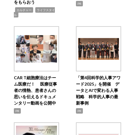
をもらおう
PR
,
,
カルチャー
ライフスタイ
ル
CAR T細胞療法はチー
「第4回科学的人事アワ
ム医療だ！ 医療従事
ード2025」を開催 デ
者の情熱、患者さんの
ータとAIで変わる人事
思いを伝えるドキュメ
戦略 科学的人事の最
ンタリー動画を公開中
新事例
PR
PR