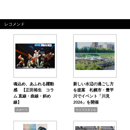
レコメンド
魂込め、あふれる躍動
新しい水辺の過ごし方
感 【正田裕生 コラ
を提案 札幌市・豊平
ム 直線・曲線・斜め
川でイベント「川見
線】
2026」を開催
,
,
スポーツ
ライフスタイル