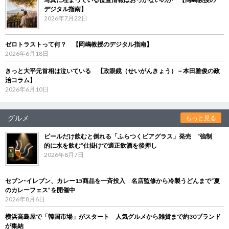
デジタル指南】
2026年7月22日
ゼロトラストって何？ 【岡嶋教授のデジタル指南】
2026年6月18日
きっと大平元首相は泣いている 【政眼鏡（せいがんきょう）－本田雅俊の政
治コラム】
2026年6月10日
グルメ
もっと見る
ビールだけ飲むと倒れる「ふらつくビアグラス」発売 “強制
的に水を飲む”仕掛けで適正飲酒を後押し
2026年8月7日
セブン‐イレブン、カレー15商品を一斉投入 名店監修から冷製うどんまで“夏
のカレーフェス”を開催中
2026年8月6日
横浜高島屋で「韓国市場」がスタート 人気グルメから雑貨まで約30ブランド
が集結