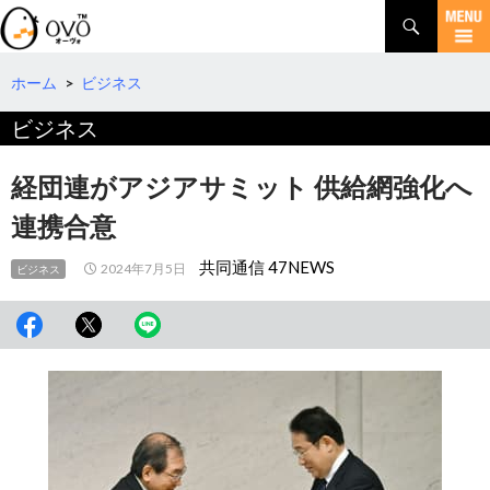
検
索
コ
ン
テ
ホーム
>
ビジネス
ン
ビジネス
ツ
へ
移
経団連がアジアサミット 供給網強化へ
動
連携合意
共同通信 47NEWS
2024年7月5日
ビジネス