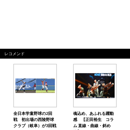
レコメンド
全日本学童野球の2回
魂込め、あふれる躍動
戦 初出場の西陵野球
感 【正田裕生 コラ
クラブ（岐阜）が3回戦
ム 直線・曲線・斜め