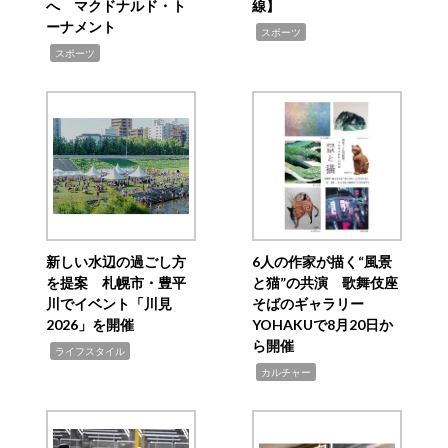
へ マクドナルド・ト
線】
ーナメント
,
スポーツ
,
スポーツ
新しい水辺の過ごし方
6人の作家が描く“風景
を提案 札幌市・豊平
と猫”の共演 歌舞伎座
川でイベント「川見
そばのギャラリー
2026」を開催
YOHAKUで8月20日か
ら開催
,
ライフスタイル
,
カルチャー