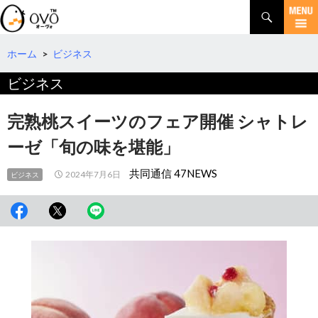
検
索
コ
ン
テ
ホーム
>
ビジネス
ン
ビジネス
ツ
へ
移
完熟桃スイーツのフェア開催 シャトレ
動
ーゼ「旬の味を堪能」
共同通信 47NEWS
2024年7月6日
ビジネス