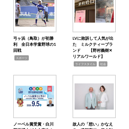
弓ヶ浜（鳥取）が初勝
LVに敗訴して人気が出
利 全日本学童野球の1
た ミルクティーブラ
回戦
ンド 【野村義樹✕
リアルワールド】
,
スポーツ
,
,
ライフスタイル
社会
ノーベル賞受賞・白川
故人の「想い」かなえ