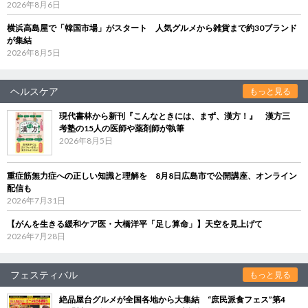
2026年8月6日
横浜高島屋で「韓国市場」がスタート 人気グルメから雑貨まで約30ブランド
が集結
2026年8月5日
ヘルスケア
もっと見る
現代書林から新刊『こんなときには、まず、漢方！』 漢方三
考塾の15人の医師や薬剤師が執筆
2026年8月5日
重症筋無力症への正しい知識と理解を 8月8日広島市で公開講座、オンライン
配信も
2026年7月31日
【がんを生きる緩和ケア医・大橋洋平「足し算命」】天空を見上げて
2026年7月28日
フェスティバル
もっと見る
絶品屋台グルメが全国各地から大集結 “庶民派食フェス”第4