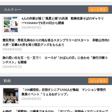
カルチャー
もっと見る
6人の作家が描く“風景と猫”の共演 歌舞伎座そばのギャラリ
ーYOHAKUで8月20日から開催
2026年8月9日
豊臣秀吉・秀長兄弟ゆかりの地を巡るスタンプラリーがスタート 和歌山市内5
カ所・近畿6カ所を巡り限定グッズをもらおう
2026年8月8日
旅の思い出を五・七・五で！ エースが「かばんの日」に合わせ「旅行川柳コ
ンテスト」を開催
2026年8月7日
動画
もっと見る
「100歳現役」目指すシニア1500人が集結 マンション管理代
務員イベント「うぇるねすシップ」
2026年8月4日
AI時代、「暗黙知」は継承できるのか 「デジブレ」説明会／ラウンドテーブ