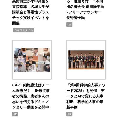
英樹博士が小中高生を
る 遺贈寄付 日本財
直接指導 名城大学が
団名誉会長 笹川陽平氏
講演会と導電性プラス
×フリーアナウンサー
チック実験イベントを
長野智子氏
開催
PR
,
ライフスタイル
CAR T細胞療法はチー
「第4回科学的人事アワ
ム医療だ！ 医療従事
ード2025」を開催 デ
者の情熱、患者さんの
ータとAIで変わる人事
思いを伝えるドキュメ
戦略 科学的人事の最
ンタリー動画を公開中
新事例
PR
PR