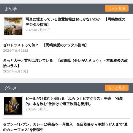
まめ学
もっと見る
写真に埋まっている位置情報はおっかないのか 【岡嶋教授の
デジタル指南】
2026年7月22日
ゼロトラストって何？ 【岡嶋教授のデジタル指南】
2026年6月18日
きっと大平元首相は泣いている 【政眼鏡（せいがんきょう）－本田雅俊の政
治コラム】
2026年6月10日
グルメ
もっと見る
ビールだけ飲むと倒れる「ふらつくビアグラス」発売 “強制
的に水を飲む”仕掛けで適正飲酒を後押し
2026年8月7日
セブン‐イレブン、カレー15商品を一斉投入 名店監修から冷製うどんまで“夏
のカレーフェス”を開催中