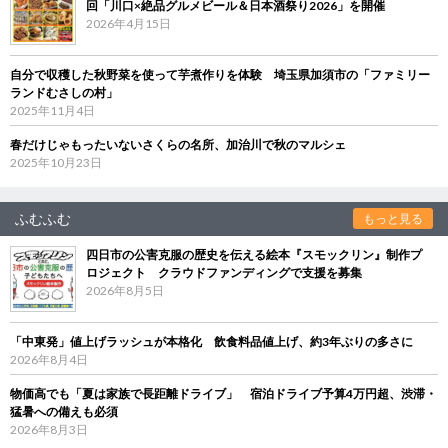
回「川口×絶品グルメビール＆日本酒祭り2026」を開催
2026年4月15日
自分で収穫した秋野菜を使って芋煮作りを体験 埼玉県加須市の「ファミリー
ランドむさしの村」
2025年11月4日
春だけじゃもったいないさくらの名所、加治川で秋のマルシェ
2025年10月23日
ふむふむ
もっと見る
四日市の公害克服の歴史を伝える絵本『スモックリン』制作プ
ロジェクト クラウドファンディングで支援を募集
2026年8月5日
「中東発」値上げラッシュが本格化 飲食料品値上げ、約3年ぶりの多さに
2026年8月4日
物価高でも「夏は家族で長距離ドライブ」 宿泊ドライブ予算4万円超、渋滞・
猛暑への備えも必須
2026年8月3日