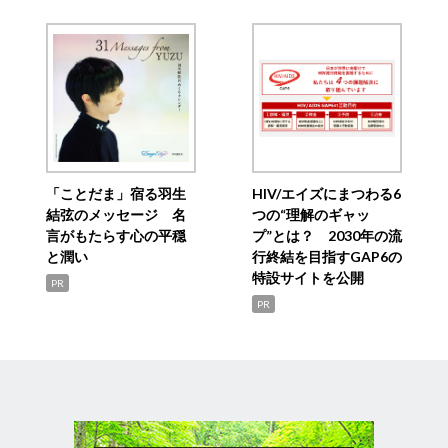
「ことだま」宿る羽生
HIV/エイズにまつわる6
結弦のメッセージ 名
つの“理解のギャッ
言がもたらす心の平穏
プ”とは？ 2030年の流
と潤い
行終結を目指すGAP6の
特設サイトを公開
PR
PR