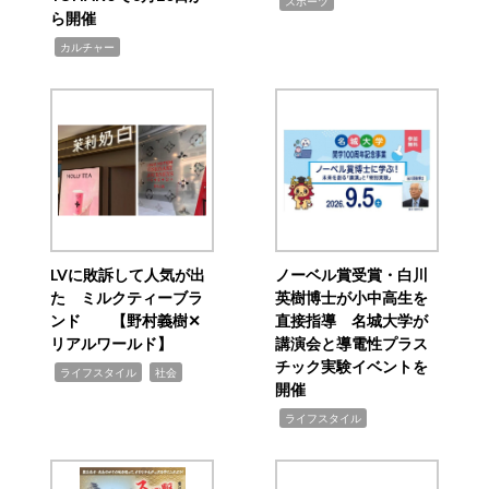
,
スポーツ
ら開催
,
カルチャー
LVに敗訴して人気が出
ノーベル賞受賞・白川
た ミルクティーブラ
英樹博士が小中高生を
ンド 【野村義樹✕
直接指導 名城大学が
リアルワールド】
講演会と導電性プラス
チック実験イベントを
,
,
ライフスタイル
社会
開催
,
ライフスタイル