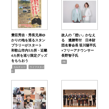
豊臣秀吉・秀長兄弟ゆ
故人の「想い」かなえ
かりの地を巡るスタン
る 遺贈寄付 日本財
プラリーがスタート
団名誉会長 笹川陽平氏
和歌山市内5カ所・近畿
×フリーアナウンサー
6カ所を巡り限定グッズ
長野智子氏
をもらおう
PR
,
,
カルチャー
ライフスタイ
ル