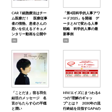
CAR T細胞療法はチー
「第4回科学的人事アワ
ム医療だ！ 医療従事
ード2025」を開催 デ
者の情熱、患者さんの
ータとAIで変わる人事
思いを伝えるドキュメ
戦略 科学的人事の最
ンタリー動画を公開中
新事例
PR
PR
「ことだま」宿る羽生
HIV/エイズにまつわる6
結弦のメッセージ 名
つの“理解のギャッ
言がもたらす心の平穏
プ”とは？ 2030年の流
と潤い
行終結を目指すGAP6の