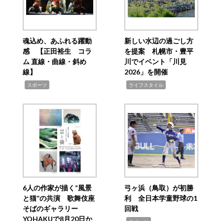
魂込め、あふれる躍動
新しい水辺の過ごし方
感 【正田裕生 コラ
を提案 札幌市・豊平
ム 直線・曲線・斜め
川でイベント「川見
線】
2026」を開催
,
,
スポーツ
ライフスタイル
6人の作家が描く“風景
弓ヶ浜（鳥取）が初勝
と猫”の共演 歌舞伎座
利 全日本学童野球の1
そばのギャラリー
回戦
YOHAKUで8月20日か