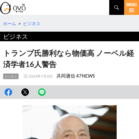
検
索
コ
ン
テ
ホーム
>
ビジネス
ン
ビジネス
ツ
へ
移
トランプ氏勝利なら物価高 ノーベル経
動
済学者16人警告
共同通信 47NEWS
2024年7月6日
ビジネス