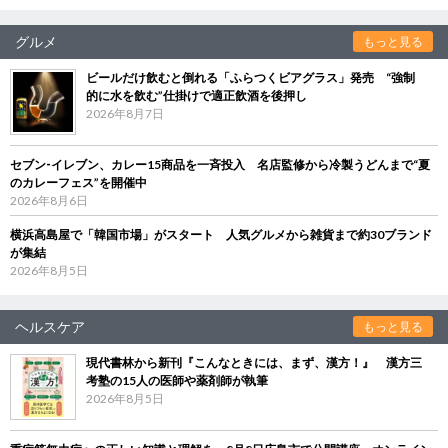
グルメ
もっと見る
ビールだけ飲むと倒れる「ふらつくビアグラス」発売 “強制
的に水を飲む”仕掛けで適正飲酒を後押し
2026年8月7日
セブン‐イレブン、カレー15商品を一斉投入 名店監修から冷製うどんまで“夏
のカレーフェス”を開催中
2026年8月6日
横浜高島屋で「韓国市場」がスタート 人気グルメから雑貨まで約30ブランド
が集結
2026年8月5日
ヘルスケア
もっと見る
現代書林から新刊『こんなときには、まず、漢方！』 漢方三
考塾の15人の医師や薬剤師が執筆
2026年8月5日