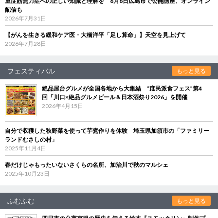
重症筋無力症への正しい知識と理解を 8月8日広島市で公開講座、オンライン
配信も
2026年7月31日
【がんを生きる緩和ケア医・大橋洋平「足し算命」】天空を見上げて
2026年7月28日
フェスティバル
もっと見る
絶品屋台グルメが全国各地から大集結 “庶民派食フェス”第4
回「川口×絶品グルメビール＆日本酒祭り2026」を開催
2026年4月15日
自分で収穫した秋野菜を使って芋煮作りを体験 埼玉県加須市の「ファミリー
ランドむさしの村」
2025年11月4日
春だけじゃもったいないさくらの名所、加治川で秋のマルシェ
2025年10月23日
ふむふむ
もっと見る