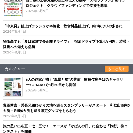
四日市の公害克服の歴史を伝える絵本『スモックリン』制作プ
ロジェクト クラウドファンディングで支援を募集
2026年8月5日
「中東発」値上げラッシュが本格化 飲食料品値上げ、約3年ぶりの多さに
2026年8月4日
物価高でも「夏は家族で長距離ドライブ」 宿泊ドライブ予算4万円超、渋滞・
猛暑への備えも必須
2026年8月3日
カルチャー
もっと見る
6人の作家が描く“風景と猫”の共演 歌舞伎座そばのギャラリ
ーYOHAKUで8月20日から開催
2026年8月9日
豊臣秀吉・秀長兄弟ゆかりの地を巡るスタンプラリーがスタート 和歌山市内5
カ所・近畿6カ所を巡り限定グッズをもらおう
2026年8月8日
旅の思い出を五・七・五で！ エースが「かばんの日」に合わせ「旅行川柳コ
ンテスト」を開催