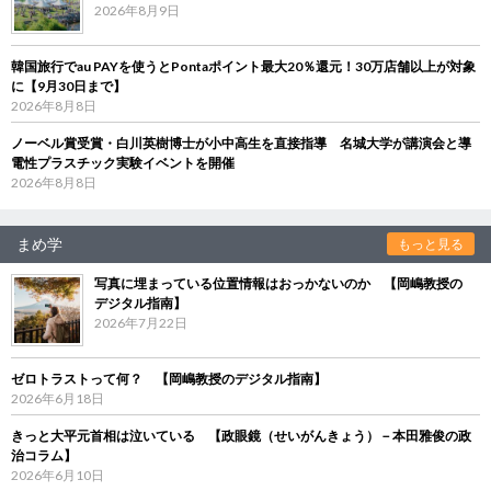
2026年8月9日
韓国旅行でau PAYを使うとPontaポイント最大20％還元！30万店舗以上が対象
に【9月30日まで】
2026年8月8日
ノーベル賞受賞・白川英樹博士が小中高生を直接指導 名城大学が講演会と導
電性プラスチック実験イベントを開催
2026年8月8日
まめ学
もっと見る
写真に埋まっている位置情報はおっかないのか 【岡嶋教授の
デジタル指南】
2026年7月22日
ゼロトラストって何？ 【岡嶋教授のデジタル指南】
2026年6月18日
きっと大平元首相は泣いている 【政眼鏡（せいがんきょう）－本田雅俊の政
治コラム】
2026年6月10日