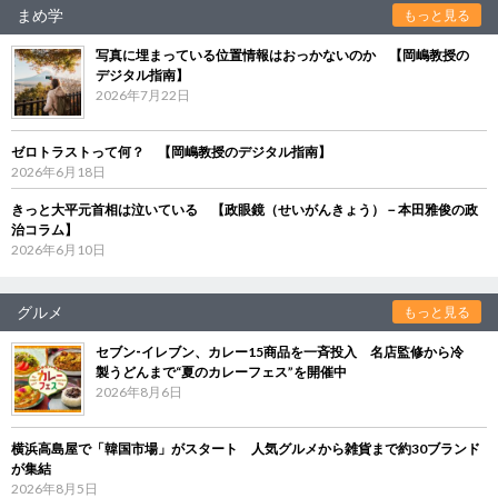
まめ学
もっと見る
写真に埋まっている位置情報はおっかないのか 【岡嶋教授の
デジタル指南】
2026年7月22日
ゼロトラストって何？ 【岡嶋教授のデジタル指南】
2026年6月18日
きっと大平元首相は泣いている 【政眼鏡（せいがんきょう）－本田雅俊の政
治コラム】
2026年6月10日
グルメ
もっと見る
セブン‐イレブン、カレー15商品を一斉投入 名店監修から冷
製うどんまで“夏のカレーフェス”を開催中
2026年8月6日
横浜高島屋で「韓国市場」がスタート 人気グルメから雑貨まで約30ブランド
が集結
2026年8月5日