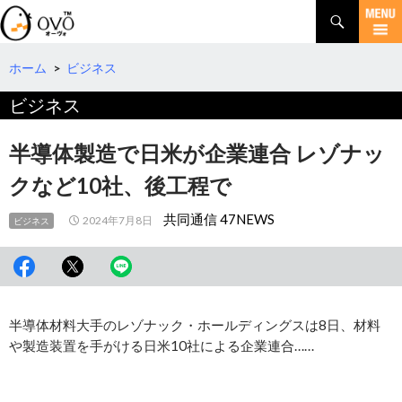
検
索
コ
ン
テ
ホーム
>
ビジネス
ン
ビジネス
ツ
へ
移
半導体製造で日米が企業連合 レゾナッ
動
クなど10社、後工程で
共同通信 47NEWS
2024年7月8日
ビジネス
半導体材料大手のレゾナック・ホールディングスは8日、材料
や製造装置を手がける日米10社による企業連合……