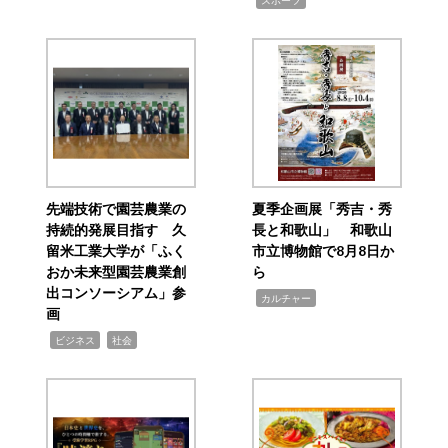
スポーツ
先端技術で園芸農業の
夏季企画展「秀吉・秀
持続的発展目指す 久
長と和歌山」 和歌山
留米工業大学が「ふく
市立博物館で8月8日か
おか未来型園芸農業創
ら
出コンソーシアム」参
,
カルチャー
画
,
,
ビジネス
社会