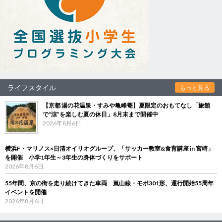
ライフスタイル
もっと見る
【京都 湯の花温泉・すみや亀峰菴】夏限定のおもてなし「旅館
で“涼”を楽しむ夏の休日」8月末まで開催中
2026年8月6日
横浜F・マリノス×日清オイリオグループ、「サッカー教室&食育講座 in 宮崎」
を開催 小学1年生～3年生の身体づくりをサポート
2026年8月6日
55年間、京の街を走り続けてきた車両 嵐山線・モボ301形、運行開始55周年
イベントを開催
2026年8月6日