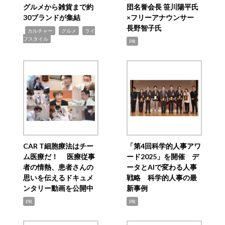
グルメから雑貨まで約
団名誉会長 笹川陽平氏
30ブランドが集結
×フリーアナウンサー
長野智子氏
,
,
,
カルチャー
グルメ
ライ
フスタイル
PR
CAR T細胞療法はチー
「第4回科学的人事アワ
ム医療だ！ 医療従事
ード2025」を開催 デ
者の情熱、患者さんの
ータとAIで変わる人事
思いを伝えるドキュメ
戦略 科学的人事の最
ンタリー動画を公開中
新事例
PR
PR