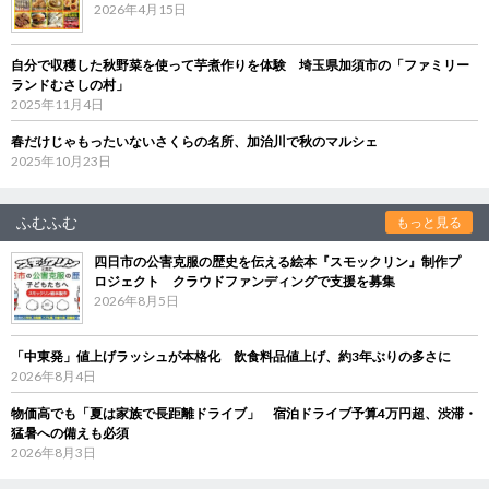
2026年4月15日
自分で収穫した秋野菜を使って芋煮作りを体験 埼玉県加須市の「ファミリー
ランドむさしの村」
2025年11月4日
春だけじゃもったいないさくらの名所、加治川で秋のマルシェ
2025年10月23日
ふむふむ
もっと見る
四日市の公害克服の歴史を伝える絵本『スモックリン』制作プ
ロジェクト クラウドファンディングで支援を募集
2026年8月5日
「中東発」値上げラッシュが本格化 飲食料品値上げ、約3年ぶりの多さに
2026年8月4日
物価高でも「夏は家族で長距離ドライブ」 宿泊ドライブ予算4万円超、渋滞・
猛暑への備えも必須
2026年8月3日