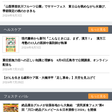
「山梨県笛吹川フルーツ公園」でサマーフェス 富士山を眺めながら水遊び、
季節限定の桃のかき氷も
2026年8月3日
ヘルスケア
もっと見る
現代書林から新刊『こんなときには、まず、漢方！』 漢方三
考塾の15人の医師や薬剤師が執筆
2026年8月5日
重症筋無力症への正しい知識と理解を 8月8日広島市で公開講座、オンライン
配信も
2026年7月31日
【がんを生きる緩和ケア医・大橋洋平「足し算命」】天空を見上げて
2026年7月28日
フェスティバル
もっと見る
絶品屋台グルメが全国各地から大集結 “庶民派食フェス”第4
回「川口×絶品グルメビール＆日本酒祭り2026」を開催