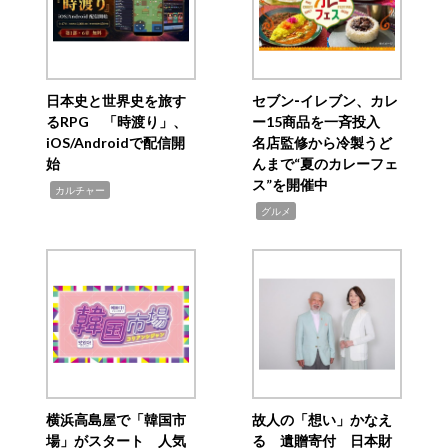
日本史と世界史を旅す
セブン‐イレブン、カレ
るRPG 「時渡り」、
ー15商品を一斉投入
iOS/Androidで配信開
名店監修から冷製うど
始
んまで“夏のカレーフェ
ス”を開催中
,
カルチャー
,
グルメ
横浜高島屋で「韓国市
故人の「想い」かなえ
場」がスタート 人気
る 遺贈寄付 日本財