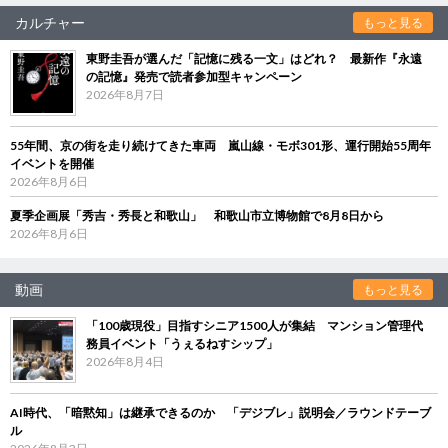
カルチャー
もっと見る
東野圭吾が選んだ「記憶に残る一文」はどれ？ 最新作『永遠
の記憶』発売で読者参加型キャンペーン
2026年8月7日
55年間、京の街を走り続けてきた車両 嵐山線・モボ301形、運行開始55周年
イベントを開催
2026年8月6日
夏季企画展「秀吉・秀長と和歌山」 和歌山市立博物館で8月8日から
2026年8月6日
動画
もっと見る
「100歳現役」目指すシニア1500人が集結 マンション管理代
務員イベント「うぇるねすシップ」
2026年8月4日
AI時代、「暗黙知」は継承できるのか 「デジブレ」説明会／ラウンドテーブ
ル