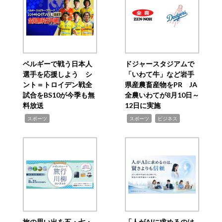
ベルギーで戦う日本人
ドジャースタジアムで
選手を応援しよう シ
「いわて牛」など岩手
ント＝トロイデン戦全
県産農畜産物をPR JA
試合をBS10が今季も無
全農いわてが8月10日～
料放送
12日に実施
,
,
,
スポーツ
スポーツ
ビジネス
旅の思い出を五・七・
「人がAIに求めるのは