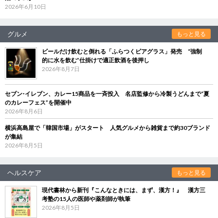
2026年6月10日
グルメ
もっと見る
ビールだけ飲むと倒れる「ふらつくビアグラス」発売 “強制
的に水を飲む”仕掛けで適正飲酒を後押し
2026年8月7日
セブン‐イレブン、カレー15商品を一斉投入 名店監修から冷製うどんまで“夏
のカレーフェス”を開催中
2026年8月6日
横浜高島屋で「韓国市場」がスタート 人気グルメから雑貨まで約30ブランド
が集結
2026年8月5日
ヘルスケア
もっと見る
現代書林から新刊『こんなときには、まず、漢方！』 漢方三
考塾の15人の医師や薬剤師が執筆
2026年8月5日