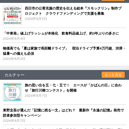
四日市の公害克服の歴史を伝える絵本『スモックリン』制作プ
ロジェクト クラウドファンディングで支援を募集
2026年8月5日
「中東発」値上げラッシュが本格化 飲食料品値上げ、約3年ぶりの多さに
2026年8月4日
物価高でも「夏は家族で長距離ドライブ」 宿泊ドライブ予算4万円超、渋滞・
猛暑への備えも必須
2026年8月3日
カルチャー
もっと見る
旅の思い出を五・七・五で！ エースが「かばんの日」に合わ
せ「旅行川柳コンテスト」を開催
2026年8月7日
東野圭吾が選んだ「記憶に残る一文」はどれ？ 最新作『永遠の記憶』発売で
読者参加型キャンペーン
2026年8月7日