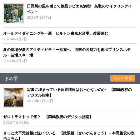
日野川の風を感じて絶品ジビエも満喫 鳥取のサイクリングイ
ベント
2026年8月7日
オールデイダイニングを一新 ヒルトン東京お台場、改装進む
2026年8月7日
夏の苗場が夏のアクティビティー拡充へ 四季の各魅力を創出プリンスホテ
ル・苗場スキー場
2026年8月7日
まめ学
もっと見る
写真に埋まっている位置情報はおっかないのか 【岡嶋教授の
デジタル指南】
2026年7月22日
ゼロトラストって何？ 【岡嶋教授のデジタル指南】
2026年6月18日
きっと大平元首相は泣いている 【政眼鏡（せいがんきょう）－本田雅俊の政
治コラム】