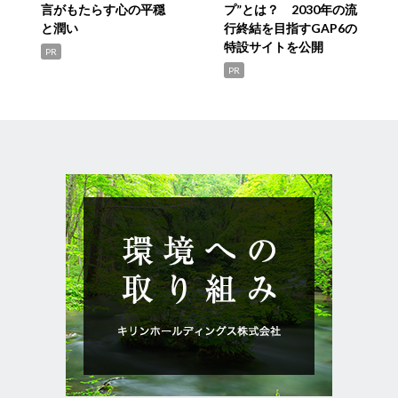
言がもたらす心の平穏
プ”とは？ 2030年の流
と潤い
行終結を目指すGAP6の
特設サイトを公開
PR
PR