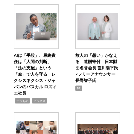
AIは「手段」、最終責
故人の「想い」かなえ
任は「人間の判断」
る 遺贈寄付 日本財
「法の支配」という
団名誉会長 笹川陽平氏
「傘」で人を守る レ
×フリーアナウンサー
クシスネクシス・ジャ
長野智子氏
パンのパスカル ロズィ
PR
エ社長
,
,
デジもの
ビジネス