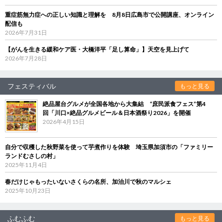
重症筋無力症への正しい知識と理解を 8月8日広島市で公開講座、オンライン
配信も
2026年7月31日
【がんを生きる緩和ケア医・大橋洋平「足し算命」】天空を見上げて
2026年7月28日
フェスティバル
もっと見る
絶品屋台グルメが全国各地から大集結 “庶民派食フェス”第4
回「川口×絶品グルメビール＆日本酒祭り2026」を開催
2026年4月15日
自分で収穫した秋野菜を使って芋煮作りを体験 埼玉県加須市の「ファミリー
ランドむさしの村」
2025年11月4日
春だけじゃもったいないさくらの名所、加治川で秋のマルシェ
2025年10月23日
ふむふむ
もっと見る