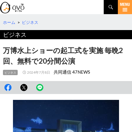
検
索
コ
ン
テ
ホーム
>
ビジネス
ン
ビジネス
ツ
へ
移
万博水上ショーの起工式を実施 毎晩2
動
回、無料で20分間公演
共同通信 47NEWS
2024年7月8日
ビジネス