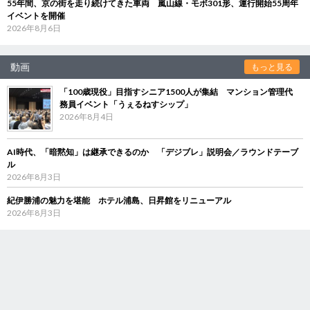
55年間、京の街を走り続けてきた車両 嵐山線・モボ301形、運行開始55周年
イベントを開催
2026年8月6日
動画
もっと見る
「100歳現役」目指すシニア1500人が集結 マンション管理代
務員イベント「うぇるねすシップ」
2026年8月4日
AI時代、「暗黙知」は継承できるのか 「デジブレ」説明会／ラウンドテーブ
ル
2026年8月3日
紀伊勝浦の魅力を堪能 ホテル浦島、日昇館をリニューアル
2026年8月3日