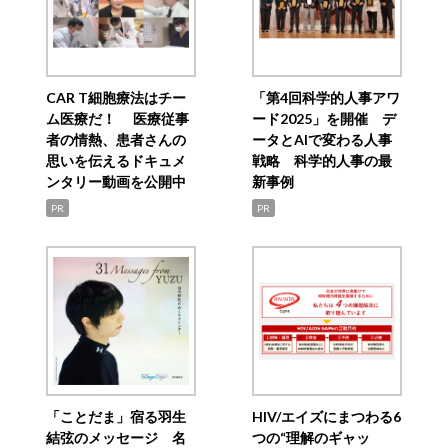
CAR T細胞療法はチー
「第4回科学的人事アワ
ム医療だ！ 医療従事
ード2025」を開催 デ
者の情熱、患者さんの
ータとAIで変わる人事
思いを伝えるドキュメ
戦略 科学的人事の最
ンタリー動画を公開中
新事例
PR
PR
「ことだま」宿る羽生
HIV/エイズにまつわる6
結弦のメッセージ 名
つの“理解のギャッ