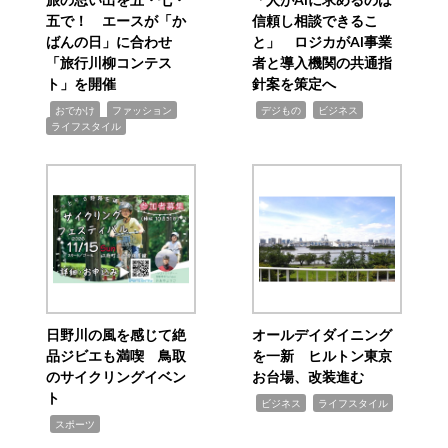
五で！ エースが「か
信頼し相談できるこ
ばんの日」に合わせ
と」 ロジカがAI事業
「旅行川柳コンテス
者と導入機関の共通指
ト」を開催
針案を策定へ
,
,
,
,
,
おでかけ
ファッション
デジもの
ビジネス
ライフスタイル
日野川の風を感じて絶
オールデイダイニング
品ジビエも満喫 鳥取
を一新 ヒルトン東京
のサイクリングイベン
お台場、改装進む
ト
,
,
ビジネス
ライフスタイル
,
スポーツ