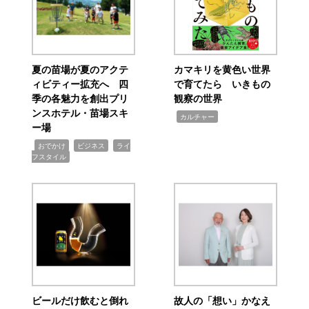
夏の苗場が夏のアクテ
カマキリを黄色い世界
ィビティー拡充へ 四
で育てたら いきもの
季の各魅力を創出プリ
観察の世界
ンスホテル・苗場スキ
,
カルチャー
ー場
,
,
,
おでかけ
ビジネス
ライ
フスタイル
ビールだけ飲むと倒れ
故人の「想い」かなえ