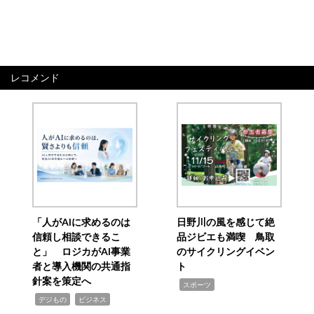
レコメンド
「人がAIに求めるのは
日野川の風を感じて絶
信頼し相談できるこ
品ジビエも満喫 鳥取
と」 ロジカがAI事業
のサイクリングイベン
者と導入機関の共通指
ト
針案を策定へ
,
スポーツ
,
,
デジもの
ビジネス