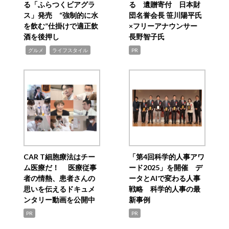
る「ふらつくビアグラ
る 遺贈寄付 日本財
ス」発売 “強制的に水
団名誉会長 笹川陽平氏
を飲む”仕掛けで適正飲
×フリーアナウンサー
酒を後押し
長野智子氏
,
,
グルメ
ライフスタイル
PR
CAR T細胞療法はチー
「第4回科学的人事アワ
ム医療だ！ 医療従事
ード2025」を開催 デ
者の情熱、患者さんの
ータとAIで変わる人事
思いを伝えるドキュメ
戦略 科学的人事の最
ンタリー動画を公開中
新事例
PR
PR