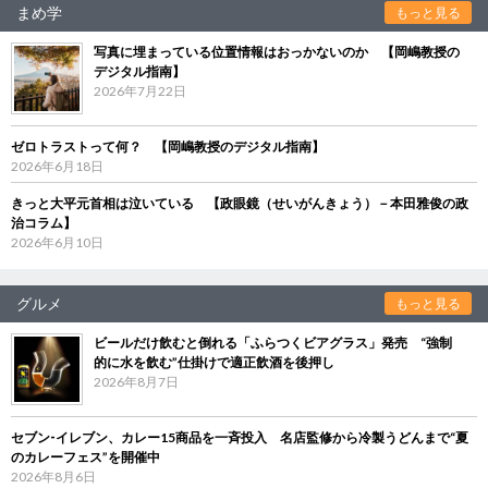
まめ学
もっと見る
写真に埋まっている位置情報はおっかないのか 【岡嶋教授の
デジタル指南】
2026年7月22日
ゼロトラストって何？ 【岡嶋教授のデジタル指南】
2026年6月18日
きっと大平元首相は泣いている 【政眼鏡（せいがんきょう）－本田雅俊の政
治コラム】
2026年6月10日
グルメ
もっと見る
ビールだけ飲むと倒れる「ふらつくビアグラス」発売 “強制
的に水を飲む”仕掛けで適正飲酒を後押し
2026年8月7日
セブン‐イレブン、カレー15商品を一斉投入 名店監修から冷製うどんまで“夏
のカレーフェス”を開催中
2026年8月6日