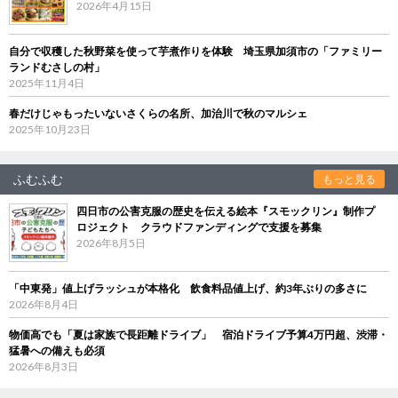
2026年4月15日
自分で収穫した秋野菜を使って芋煮作りを体験 埼玉県加須市の「ファミリー
ランドむさしの村」
2025年11月4日
春だけじゃもったいないさくらの名所、加治川で秋のマルシェ
2025年10月23日
ふむふむ
もっと見る
四日市の公害克服の歴史を伝える絵本『スモックリン』制作プ
ロジェクト クラウドファンディングで支援を募集
2026年8月5日
「中東発」値上げラッシュが本格化 飲食料品値上げ、約3年ぶりの多さに
2026年8月4日
物価高でも「夏は家族で長距離ドライブ」 宿泊ドライブ予算4万円超、渋滞・
猛暑への備えも必須
2026年8月3日