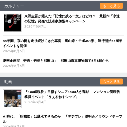
カルチャー
もっと見る
東野圭吾が選んだ「記憶に残る一文」はどれ？ 最新作『永遠
の記憶』発売で読者参加型キャンペーン
2026年8月7日
55年間、京の街を走り続けてきた車両 嵐山線・モボ301形、運行開始55周年
イベントを開催
2026年8月6日
夏季企画展「秀吉・秀長と和歌山」 和歌山市立博物館で8月8日から
2026年8月6日
動画
もっと見る
「100歳現役」目指すシニア1500人が集結 マンション管理代
務員イベント「うぇるねすシップ」
2026年8月4日
AI時代、「暗黙知」は継承できるのか 「デジブレ」説明会／ラウンドテーブ
ル
2026年8月3日