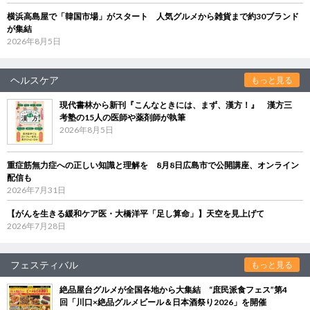
横浜高島屋で「韓国市場」がスタート 人気グルメから雑貨まで約30ブランド
が集結
2026年8月5日
ヘルスケア
もっと見る
現代書林から新刊『こんなときには、まず、漢方！』 漢方三
考塾の15人の医師や薬剤師が執筆
2026年8月5日
重症筋無力症への正しい知識と理解を 8月8日広島市で公開講座、オンライン
配信も
2026年7月31日
【がんを生きる緩和ケア医・大橋洋平「足し算命」】天空を見上げて
2026年7月28日
フェスティバル
もっと見る
絶品屋台グルメが全国各地から大集結 “庶民派食フェス”第4
回「川口×絶品グルメビール＆日本酒祭り2026」を開催