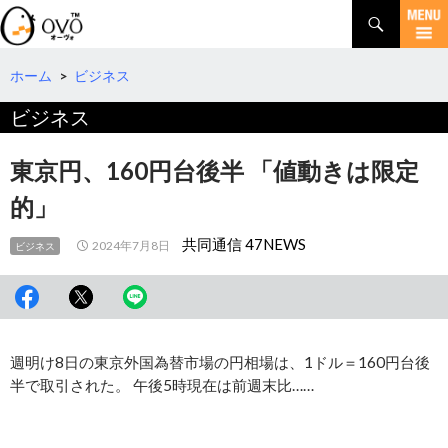
検
索
コ
ン
テ
ホーム
>
ビジネス
ン
ビジネス
ツ
へ
移
東京円、160円台後半 「値動きは限定
動
的」
共同通信 47NEWS
2024年7月8日
ビジネス
週明け8日の東京外国為替市場の円相場は、1ドル＝160円台後
半で取引された。 午後5時現在は前週末比……