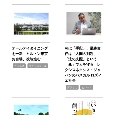
オールデイダイニング
AIは「手段」、最終責
を一新 ヒルトン東京
任は「人間の判断」
お台場、改装進む
「法の支配」という
「傘」で人を守る レ
,
,
ビジネス
ライフスタイル
クシスネクシス・ジャ
パンのパスカル ロズィ
エ社長
,
,
デジもの
ビジネス