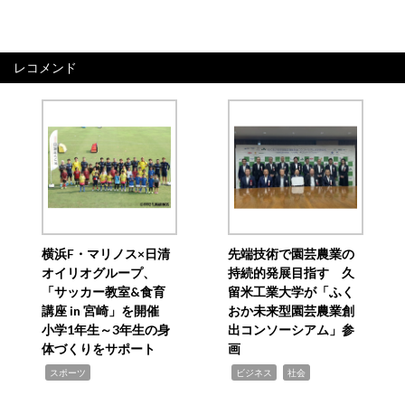
レコメンド
横浜F・マリノス×日清
先端技術で園芸農業の
オイリオグループ、
持続的発展目指す 久
「サッカー教室&食育
留米工業大学が「ふく
講座 in 宮崎」を開催
おか未来型園芸農業創
小学1年生～3年生の身
出コンソーシアム」参
体づくりをサポート
画
,
,
,
スポーツ
ビジネス
社会