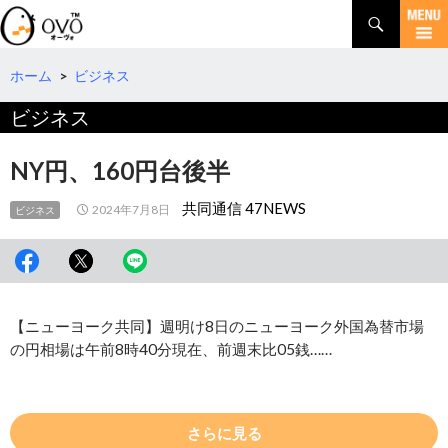
検
索
コ
ン
テ
ホーム
>
ビジネス
ン
ビジネス
ツ
へ
移
NY円、160円台後半
動
共同通信 47NEWS
2024年7月8日
ビジネス
【ニューヨーク共同】週明け8日のニューヨーク外国為替市場
の円相場は午前8時40分現在、前週末比05銭……
さらに見る