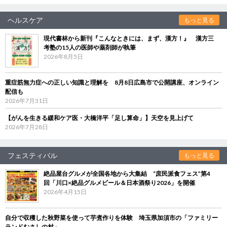
ヘルスケア
もっと見る
現代書林から新刊『こんなときには、まず、漢方！』 漢方三
考塾の15人の医師や薬剤師が執筆
2026年8月5日
重症筋無力症への正しい知識と理解を 8月8日広島市で公開講座、オンライン
配信も
2026年7月31日
【がんを生きる緩和ケア医・大橋洋平「足し算命」】天空を見上げて
2026年7月28日
フェスティバル
もっと見る
絶品屋台グルメが全国各地から大集結 “庶民派食フェス”第4
回「川口×絶品グルメビール＆日本酒祭り2026」を開催
2026年4月15日
自分で収穫した秋野菜を使って芋煮作りを体験 埼玉県加須市の「ファミリー
ランドむさしの村」