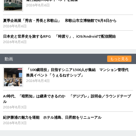
2026年8月6日
夏季企画展「秀吉・秀長と和歌山」 和歌山市立博物館で8月8日から
2026年8月6日
日本史と世界史を旅するRPG 「時渡り」、iOS/Androidで配信開始
2026年8月6日
動画
もっと見る
「100歳現役」目指すシニア1500人が集結 マンション管理代
務員イベント「うぇるねすシップ」
2026年8月4日
AI時代、「暗黙知」は継承できるのか 「デジブレ」説明会／ラウンドテーブ
ル
2026年8月3日
紀伊勝浦の魅力を堪能 ホテル浦島、日昇館をリニューアル
2026年8月3日