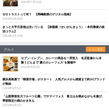
2026年7月22日
ゼロトラストって何？ 【岡嶋教授のデジタル指南】
2026年6月18日
きっと大平元首相は泣いている 【政眼鏡（せいがんきょう）－本田雅俊の政
治コラム】
2026年6月10日
グルメ
もっと見る
セブン‐イレブン、カレー15商品を一斉投入 名店監修から冷
製うどんまで“夏のカレーフェス”を開催中
2026年8月6日
横浜高島屋で「韓国市場」がスタート 人気グルメから雑貨まで約30ブランド
が集結
2026年8月5日
「山梨県笛吹川フルーツ公園」でサマーフェス 富士山を眺めながら水遊び、
季節限定の桃のかき氷も
2026年8月3日