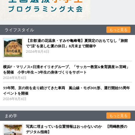
ライフスタイル
もっと見る
【京都 湯の花温泉・すみや亀峰菴】夏限定のおもてなし「旅館
で“涼”を楽しむ夏の休日」8月末まで開催中
2026年8月6日
横浜F・マリノス×日清オイリオグループ、「サッカー教室&食育講座 in 宮崎」
を開催 小学1年生～3年生の身体づくりをサポート
2026年8月6日
55年間、京の街を走り続けてきた車両 嵐山線・モボ301形、運行開始55周年
イベントを開催
2026年8月6日
まめ学
もっと見る
写真に埋まっている位置情報はおっかないのか 【岡嶋教授の
デジタル指南】