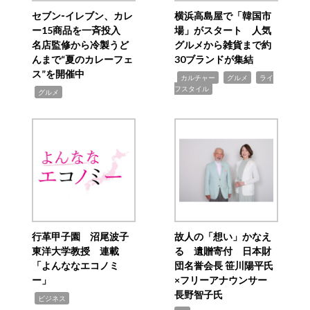
セブン‐イレブン、カレ
横浜高島屋で「韓国市
ー15商品を一斉投入
場」がスタート 人気
名店監修から冷製うど
グルメから雑貨まで約
んまで“夏のカレーフェ
30ブランドが集結
ス”を開催中
,
,
,
カルチャー
グルメ
ライ
フスタイル
,
グルメ
行革甲子園 沼尾波子
故人の「想い」かなえ
東洋大学教授 連載
る 遺贈寄付 日本財
「よんななエコノミ
団名誉会長 笹川陽平氏
ー」
×フリーアナウンサー
長野智子氏
,
ビジネス