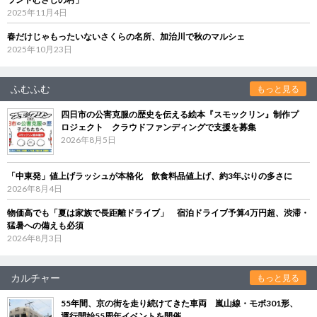
2025年11月4日
春だけじゃもったいないさくらの名所、加治川で秋のマルシェ
2025年10月23日
ふむふむ
もっと見る
四日市の公害克服の歴史を伝える絵本『スモックリン』制作プ
ロジェクト クラウドファンディングで支援を募集
2026年8月5日
「中東発」値上げラッシュが本格化 飲食料品値上げ、約3年ぶりの多さに
2026年8月4日
物価高でも「夏は家族で長距離ドライブ」 宿泊ドライブ予算4万円超、渋滞・
猛暑への備えも必須
2026年8月3日
カルチャー
もっと見る
55年間、京の街を走り続けてきた車両 嵐山線・モボ301形、
運行開始55周年イベントを開催