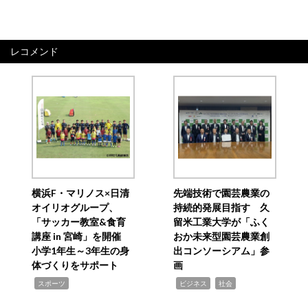
レコメンド
横浜F・マリノス×日清
先端技術で園芸農業の
オイリオグループ、
持続的発展目指す 久
「サッカー教室&食育
留米工業大学が「ふく
講座 in 宮崎」を開催
おか未来型園芸農業創
小学1年生～3年生の身
出コンソーシアム」参
体づくりをサポート
画
,
,
,
スポーツ
ビジネス
社会