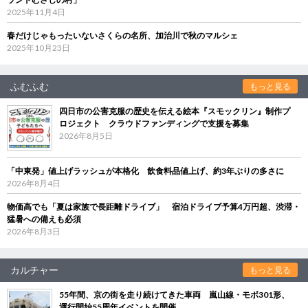
2025年11月4日
春だけじゃもったいないさくらの名所、加治川で秋のマルシェ
2025年10月23日
ふむふむ
もっと見る
四日市の公害克服の歴史を伝える絵本『スモックリン』制作プ
ロジェクト クラウドファンディングで支援を募集
2026年8月5日
「中東発」値上げラッシュが本格化 飲食料品値上げ、約3年ぶりの多さに
2026年8月4日
物価高でも「夏は家族で長距離ドライブ」 宿泊ドライブ予算4万円超、渋滞・
猛暑への備えも必須
2026年8月3日
カルチャー
もっと見る
55年間、京の街を走り続けてきた車両 嵐山線・モボ301形、
運行開始55周年イベントを開催