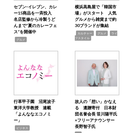
セブン‐イレブン、カレ
横浜高島屋で「韓国市
ー15商品を一斉投入
場」がスタート 人気
名店監修から冷製うど
グルメから雑貨まで約
んまで“夏のカレーフェ
30ブランドが集結
ス”を開催中
,
,
,
カルチャー
グルメ
ライ
フスタイル
,
グルメ
行革甲子園 沼尾波子
故人の「想い」かなえ
東洋大学教授 連載
る 遺贈寄付 日本財
「よんななエコノミ
団名誉会長 笹川陽平氏
ー」
×フリーアナウンサー
長野智子氏
,
ビジネス