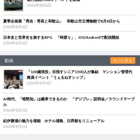
2026年8月6日
夏季企画展「秀吉・秀長と和歌山」 和歌山市立博物館で8月8日から
2026年8月6日
日本史と世界史を旅するRPG 「時渡り」、iOS/Androidで配信開始
2026年8月6日
動画
もっと見る
「100歳現役」目指すシニア1500人が集結 マンション管理代
務員イベント「うぇるねすシップ」
2026年8月4日
AI時代、「暗黙知」は継承できるのか 「デジブレ」説明会／ラウンドテーブ
ル
2026年8月3日
紀伊勝浦の魅力を堪能 ホテル浦島、日昇館をリニューアル
2026年8月3日