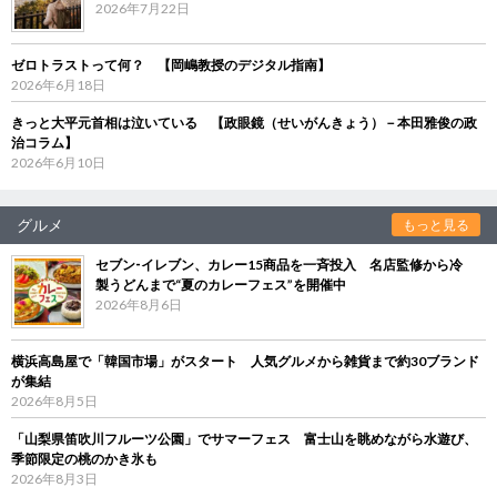
2026年7月22日
ゼロトラストって何？ 【岡嶋教授のデジタル指南】
2026年6月18日
きっと大平元首相は泣いている 【政眼鏡（せいがんきょう）－本田雅俊の政
治コラム】
2026年6月10日
グルメ
もっと見る
セブン‐イレブン、カレー15商品を一斉投入 名店監修から冷
製うどんまで“夏のカレーフェス”を開催中
2026年8月6日
横浜高島屋で「韓国市場」がスタート 人気グルメから雑貨まで約30ブランド
が集結
2026年8月5日
「山梨県笛吹川フルーツ公園」でサマーフェス 富士山を眺めながら水遊び、
季節限定の桃のかき氷も
2026年8月3日