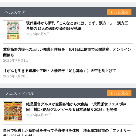
ヘルスケア
もっと見る
現代書林から新刊『こんなときには、まず、漢方！』 漢方三
考塾の15人の医師や薬剤師が執筆
2026年8月5日
重症筋無力症への正しい知識と理解を 8月8日広島市で公開講座、オンライン
配信も
2026年7月31日
【がんを生きる緩和ケア医・大橋洋平「足し算命」】天空を見上げて
2026年7月28日
フェスティバル
もっと見る
絶品屋台グルメが全国各地から大集結 “庶民派食フェス”第4
回「川口×絶品グルメビール＆日本酒祭り2026」を開催
2026年4月15日
自分で収穫した秋野菜を使って芋煮作りを体験 埼玉県加須市の「ファミリー
ランドむさしの村」