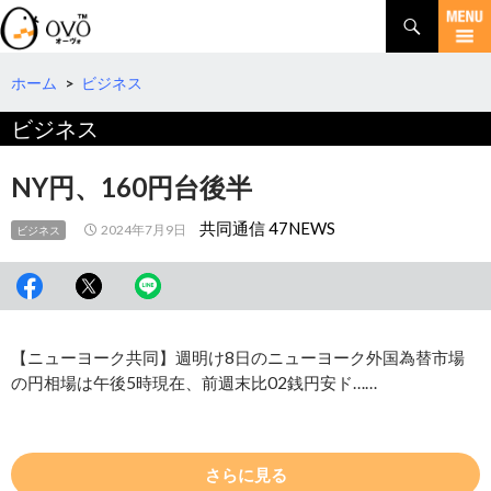
検
索
コ
ン
テ
ホーム
>
ビジネス
ン
ビジネス
ツ
へ
移
NY円、160円台後半
動
共同通信 47NEWS
2024年7月9日
ビジネス
【ニューヨーク共同】週明け8日のニューヨーク外国為替市場
の円相場は午後5時現在、前週末比02銭円安ド……
さらに見る