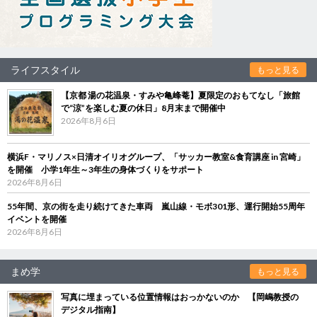
ライフスタイル
もっと見る
【京都 湯の花温泉・すみや亀峰菴】夏限定のおもてなし「旅館
で“涼”を楽しむ夏の休日」8月末まで開催中
2026年8月6日
横浜F・マリノス×日清オイリオグループ、「サッカー教室&食育講座 in 宮崎」
を開催 小学1年生～3年生の身体づくりをサポート
2026年8月6日
55年間、京の街を走り続けてきた車両 嵐山線・モボ301形、運行開始55周年
イベントを開催
2026年8月6日
まめ学
もっと見る
写真に埋まっている位置情報はおっかないのか 【岡嶋教授の
デジタル指南】