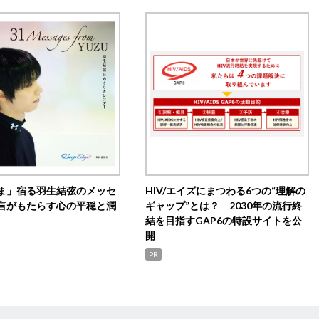
ま」宿る羽生結弦のメッセ
HIV/エイズにまつわる6つの“理解の
言がもたらす心の平穏と潤
ギャップ”とは？ 2030年の流行終
結を目指すGAP6の特設サイトを公
開
PR