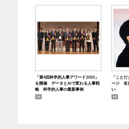
「第4回科学的人事アワード2025」
「ことだ
を開催 データとAIで変わる人事戦
ージ 名
略 科学的人事の最新事例
い
PR
PR