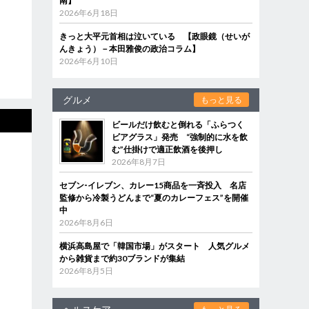
南】
2026年6月18日
きっと大平元首相は泣いている 【政眼鏡（せいが
んきょう）－本田雅俊の政治コラム】
2026年6月10日
グルメ
もっと見る
ビールだけ飲むと倒れる「ふらつく
ビアグラス」発売 “強制的に水を飲
む”仕掛けで適正飲酒を後押し
2026年8月7日
セブン‐イレブン、カレー15商品を一斉投入 名店
監修から冷製うどんまで“夏のカレーフェス”を開催
中
2026年8月6日
横浜高島屋で「韓国市場」がスタート 人気グルメ
から雑貨まで約30ブランドが集結
2026年8月5日