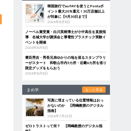
韓国旅行でau PAYを使うとPontaポ
イント最大20％還元！30万店舗以上
が対象に【9月30日まで】
2026年8月8日
ノーベル賞受賞・白川英樹博士が小中高生を直接指
導 名城大学が講演会と導電性プラスチック実験イ
ベントを開催
2026年8月8日
豊臣秀吉・秀長兄弟ゆかりの地を巡るスタンプラリ
ーがスタート 和歌山市内5カ所・近畿6カ所を巡り
限定グッズをもらおう
2026年8月8日
まめ学
もっと見る
写真に埋まっている位置情報はおっ
かないのか 【岡嶋教授のデジタル
指南】
2026年7月22日
ゼロトラストって何？ 【岡嶋教授のデジタル指