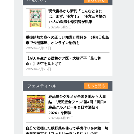
ヘルスケア
もっと見る
現代書林から新刊『こんなときに
は、まず、漢方！』 漢方三考塾の
15人の医師や薬剤師が執筆
2026年8月5日
重症筋無力症への正しい知識と理解を 8月8日広島
市で公開講座、オンライン配信も
2026年7月31日
【がんを生きる緩和ケア医・大橋洋平「足し算
命」】天空を見上げて
2026年7月28日
フェスティバル
もっと見る
絶品屋台グルメが全国各地から大集
結 “庶民派食フェス”第4回「川口×
絶品グルメビール＆日本酒祭り
2026」を開催
2026年4月15日
自分で収穫した秋野菜を使って芋煮作りを体験 埼
玉県加須市の「ファミリーランドむさしの村」