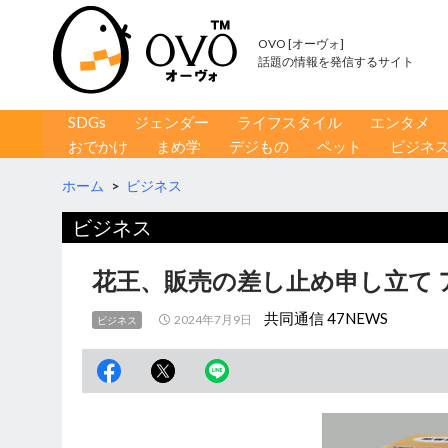
OVO [オーヴォ]
話題の情報を発信するサイト
コンテンツへ移動
検
SDGs
ジェンダー
ライフスタイル
エンタメ
索
おでかけ
まめ学
デジもの
ペット
ビジネ
ホーム
>
ビジネス
ビジネス
花王、販売の差し止め申し立て
共同通信 47NEWS
2024年7月9日
ビジネス