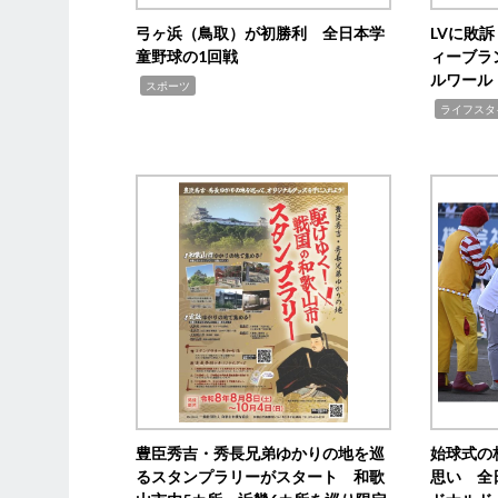
弓ヶ浜（鳥取）が初勝利 全日本学
LVに敗
童野球の1回戦
ィーブラ
ルワール
,
スポーツ
,
ライフスタ
豊臣秀吉・秀長兄弟ゆかりの地を巡
始球式の
るスタンプラリーがスタート 和歌
思い 全