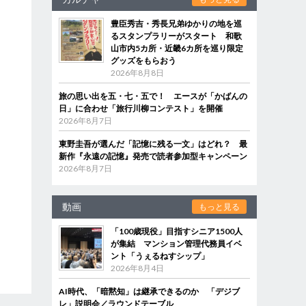
豊臣秀吉・秀長兄弟ゆかりの地を巡
るスタンプラリーがスタート 和歌
山市内5カ所・近畿6カ所を巡り限定
グッズをもらおう
2026年8月8日
旅の思い出を五・七・五で！ エースが「かばんの
日」に合わせ「旅行川柳コンテスト」を開催
2026年8月7日
東野圭吾が選んだ「記憶に残る一文」はどれ？ 最
新作『永遠の記憶』発売で読者参加型キャンペーン
2026年8月7日
動画
もっと見る
「100歳現役」目指すシニア1500人
が集結 マンション管理代務員イベ
ント「うぇるねすシップ」
2026年8月4日
AI時代、「暗黙知」は継承できるのか 「デジブ
レ」説明会／ラウンドテーブル