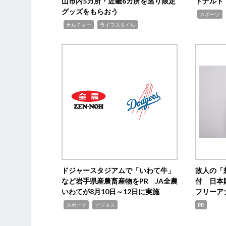
山市内5カ所・近畿6カ所を巡り限定
ドナルド
グッズをもらおう
,
スポーツ
,
,
カルチャー
ライフスタイル
ドジャースタジアムで「いわて牛」
故人の「
など岩手県産農畜産物をPR JA全農
付 日本
いわてが8月10日～12日に実施
フリーア
,
,
スポーツ
ビジネス
PR