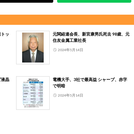
業トッ
元関経連会長、新宮康男氏死去 98歳、元
住友金属工業社長
2024年5月14日
ビ液晶
電機大手、3社で最高益 シャープ、赤字
で明暗
2024年5月14日