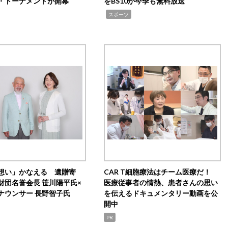
・トーナメントが開幕
をBS10が今季も無料放送
,
スポーツ
想い」かなえる 遺贈寄
CAR T細胞療法はチーム医療だ！
財団名誉会長 笹川陽平氏×
医療従事者の情熱、患者さんの思い
ナウンサー 長野智子氏
を伝えるドキュメンタリー動画を公
開中
PR