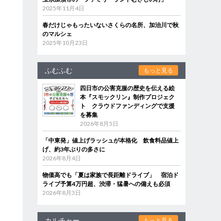
2025年11月4日
春だけじゃもったいないさくらの名所、加治川で秋
のマルシェ
2025年10月23日
ふむふむ
もっと見る
四日市の公害克服の歴史を伝える絵
本『スモックリン』制作プロジェク
ト クラウドファンディングで支援
を募集
2026年8月5日
「中東発」値上げラッシュが本格化 飲食料品値上
げ、約3年ぶりの多さに
2026年8月4日
物価高でも「夏は家族で長距離ドライブ」 宿泊ド
ライブ予算4万円超、渋滞・猛暑への備えも必須
2026年8月3日
カルチャー
もっと見る