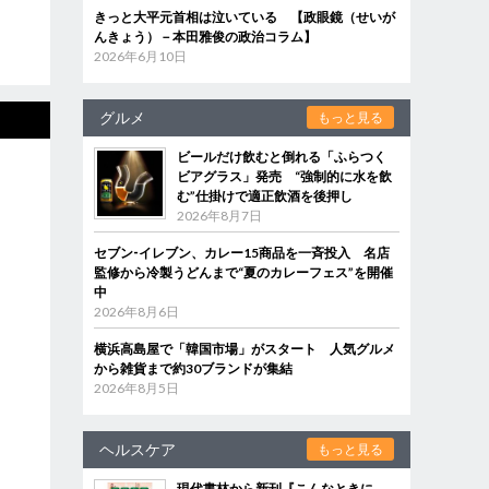
きっと大平元首相は泣いている 【政眼鏡（せいが
んきょう）－本田雅俊の政治コラム】
2026年6月10日
グルメ
もっと見る
ビールだけ飲むと倒れる「ふらつく
ビアグラス」発売 “強制的に水を飲
む”仕掛けで適正飲酒を後押し
2026年8月7日
セブン‐イレブン、カレー15商品を一斉投入 名店
監修から冷製うどんまで“夏のカレーフェス”を開催
中
2026年8月6日
横浜高島屋で「韓国市場」がスタート 人気グルメ
から雑貨まで約30ブランドが集結
2026年8月5日
ヘルスケア
もっと見る
現代書林から新刊『こんなときに