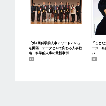
「第4回科学的人事アワード2025」
「ことだ
を開催 データとAIで変わる人事戦
ージ 名
略 科学的人事の最新事例
い
PR
PR