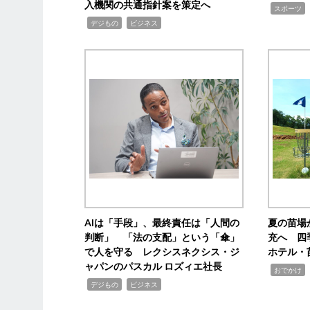
入機関の共通指針案を策定へ
,
スポーツ
,
,
デジもの
ビジネス
AIは「手段」、最終責任は「人間の
夏の苗場
判断」 「法の支配」という「傘」
充へ 四
で人を守る レクシスネクシス・ジ
ホテル・
ャパンのパスカル ロズィエ社長
,
,
おでかけ
,
,
デジもの
ビジネス