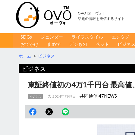
OVO [オーヴォ]
話題の情報を発信するサイト
コンテンツへ移動
検
SDGs
ジェンダー
ライフスタイル
エンタメ
索
おでかけ
まめ学
デジもの
ペット
ビジネ
ホーム
>
ビジネス
ビジネス
東証終値初の4万1千円台 最高
共同通信 47NEWS
2024年7月9日
ビジネス