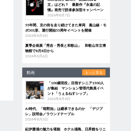
文」はどれ？ 最新作『永遠の記
憶』発売で読者参加型キャンペーン
2026年8月7日
55年間、京の街を走り続けてきた車両 嵐山線・モ
ボ301形、運行開始55周年イベントを開催
2026年8月6日
夏季企画展「秀吉・秀長と和歌山」 和歌山市立博
物館で8月8日から
2026年8月6日
動画
もっと見る
「100歳現役」目指すシニア1500人
が集結 マンション管理代務員イベ
ント「うぇるねすシップ」
2026年8月4日
AI時代、「暗黙知」は継承できるのか 「デジブ
レ」説明会／ラウンドテーブル
2026年8月3日
紀伊勝浦の魅力を堪能 ホテル浦島、日昇館をリニ