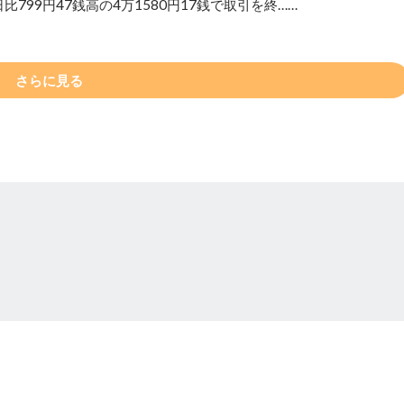
799円47銭高の4万1580円17銭で取引を終……
さらに見る