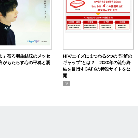
ま」宿る羽生結弦のメッセ
HIV/エイズにまつわる6つの“理解の
言がもたらす心の平穏と潤
ギャップ”とは？ 2030年の流行終
結を目指すGAP6の特設サイトを公
開
PR