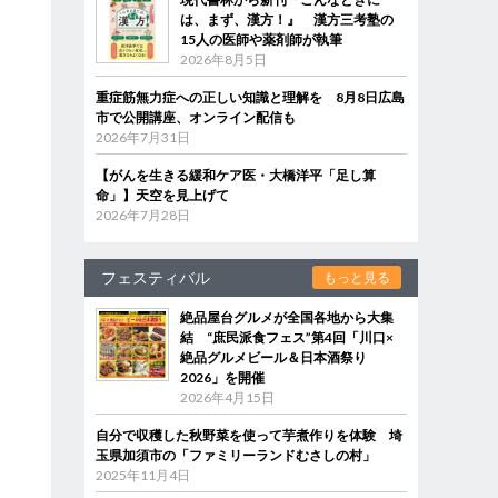
は、まず、漢方！』 漢方三考塾の
15人の医師や薬剤師が執筆
2026年8月5日
重症筋無力症への正しい知識と理解を 8月8日広島
市で公開講座、オンライン配信も
2026年7月31日
【がんを生きる緩和ケア医・大橋洋平「足し算
命」】天空を見上げて
2026年7月28日
フェスティバル
もっと見る
絶品屋台グルメが全国各地から大集
結 “庶民派食フェス”第4回「川口×
絶品グルメビール＆日本酒祭り
2026」を開催
2026年4月15日
自分で収穫した秋野菜を使って芋煮作りを体験 埼
玉県加須市の「ファミリーランドむさしの村」
2025年11月4日