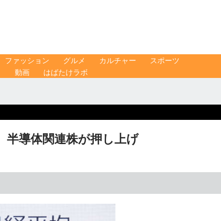
ファッション
グルメ
カルチャー
スポーツ
ス
動画
はばたけラボ
値、半導体関連株が押し上げ