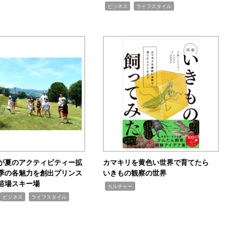
,
,
ビジネス
ライフスタイル
が夏のアクティビティー拡
カマキリを黄色い世界で育てたら
季の各魅力を創出プリンス
いきもの観察の世界
苗場スキー場
,
カルチャー
,
ビジネス
ライフスタイル