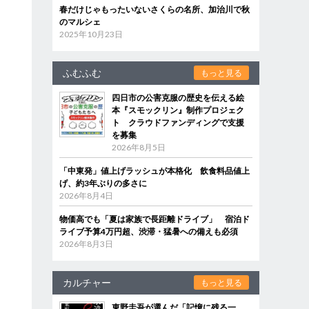
春だけじゃもったいないさくらの名所、加治川で秋
のマルシェ
2025年10月23日
ふむふむ
もっと見る
四日市の公害克服の歴史を伝える絵
本『スモックリン』制作プロジェク
ト クラウドファンディングで支援
を募集
2026年8月5日
「中東発」値上げラッシュが本格化 飲食料品値上
げ、約3年ぶりの多さに
2026年8月4日
物価高でも「夏は家族で長距離ドライブ」 宿泊ド
ライブ予算4万円超、渋滞・猛暑への備えも必須
2026年8月3日
カルチャー
もっと見る
東野圭吾が選んだ「記憶に残る一