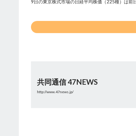
9日の東京株式市場の日経平均株価（225種）は前日比
共同通信 47NEWS
http://www.47news.jp/