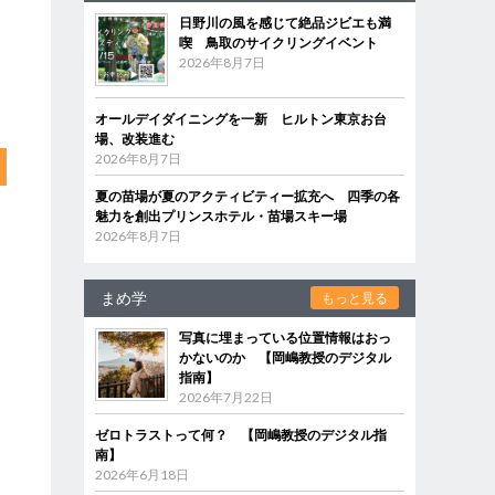
日野川の風を感じて絶品ジビエも満
喫 鳥取のサイクリングイベント
2026年8月7日
オールデイダイニングを一新 ヒルトン東京お台
場、改装進む
2026年8月7日
夏の苗場が夏のアクティビティー拡充へ 四季の各
魅力を創出プリンスホテル・苗場スキー場
2026年8月7日
まめ学
もっと見る
写真に埋まっている位置情報はおっ
かないのか 【岡嶋教授のデジタル
指南】
2026年7月22日
ゼロトラストって何？ 【岡嶋教授のデジタル指
南】
2026年6月18日