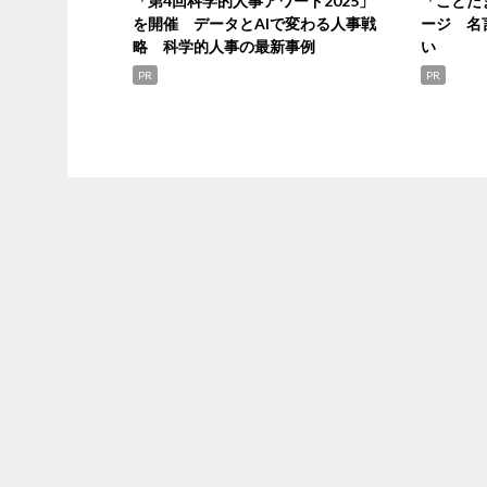
「第4回科学的人事アワード2025」
「ことだ
を開催 データとAIで変わる人事戦
ージ 名
略 科学的人事の最新事例
い
PR
PR