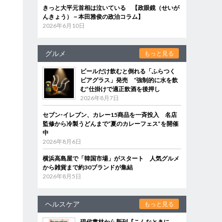
きっと大平元首相は泣いている 【政眼鏡（せいが
んきょう）－本田雅俊の政治コラム】
2026年6月10日
グルメ
もっと見る
ビールだけ飲むと倒れる「ふらつく
ビアグラス」発売 “強制的に水を飲
む”仕掛けで適正飲酒を後押し
2026年8月7日
セブン‐イレブン、カレー15商品を一斉投入 名店
監修から冷製うどんまで“夏のカレーフェス”を開催
中
2026年8月6日
横浜高島屋で「韓国市場」がスタート 人気グルメ
から雑貨まで約30ブランドが集結
2026年8月5日
ヘルスケア
もっと見る
現代書林から新刊『こんなときに