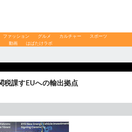
ファッション
グルメ
カルチャー
スポーツ
ス
動画
はばたけラボ
関税課すEUへの輸出拠点