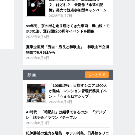
文」はどれ？ 最新作『永遠の記
憶』発売で読者参加型キャンペーン
2026年8月7日
55年間、京の街を走り続けてきた車両 嵐山線・モ
ボ301形、運行開始55周年イベントを開催
2026年8月6日
夏季企画展「秀吉・秀長と和歌山」 和歌山市立博
物館で8月8日から
2026年8月6日
動画
もっと見る
「100歳現役」目指すシニア1500人
が集結 マンション管理代務員イベ
ント「うぇるねすシップ」
2026年8月4日
AI時代、「暗黙知」は継承できるのか 「デジブ
レ」説明会／ラウンドテーブル
2026年8月3日
紀伊勝浦の魅力を堪能 ホテル浦島、日昇館をリニ