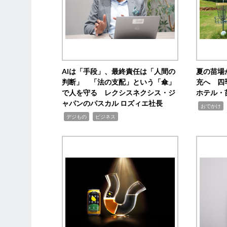
AIは「手段」、最終責任は「人間の
夏の苗場
判断」 「法の支配」という「傘」
充へ 四
で人を守る レクシスネクシス・ジ
ホテル・
ャパンのパスカル ロズィエ社長
,
,
おでかけ
,
,
デジもの
ビジネス