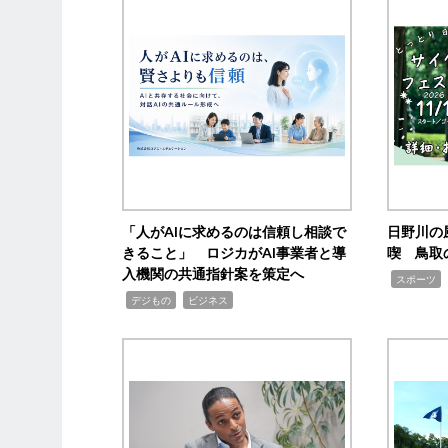
「人がAIに求めるのは信頼し相談で
日野川の
きること」 ロジカがAI事業者と導
喫 鳥取
入機関の共通指針案を策定へ
,
スポーツ
,
,
デジもの
ビジネス