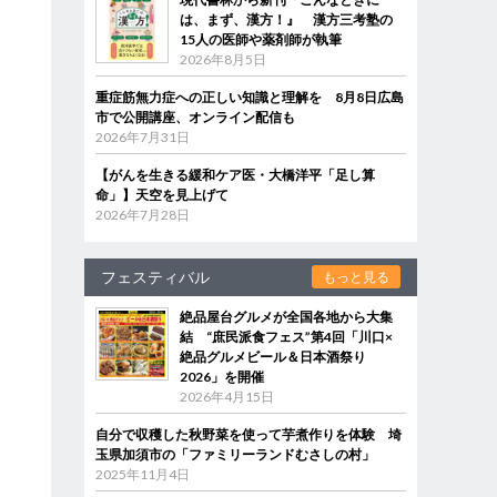
は、まず、漢方！』 漢方三考塾の
15人の医師や薬剤師が執筆
2026年8月5日
重症筋無力症への正しい知識と理解を 8月8日広島
市で公開講座、オンライン配信も
2026年7月31日
【がんを生きる緩和ケア医・大橋洋平「足し算
命」】天空を見上げて
2026年7月28日
フェスティバル
もっと見る
絶品屋台グルメが全国各地から大集
結 “庶民派食フェス”第4回「川口×
絶品グルメビール＆日本酒祭り
2026」を開催
2026年4月15日
自分で収穫した秋野菜を使って芋煮作りを体験 埼
玉県加須市の「ファミリーランドむさしの村」
2025年11月4日