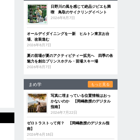
日野川の風を感じて絶品ジビエも満
喫 鳥取のサイクリングイベント
2026年8月7日
オールデイダイニングを一新 ヒルトン東京お台
場、改装進む
2026年8月7日
夏の苗場が夏のアクティビティー拡充へ 四季の各
魅力を創出プリンスホテル・苗場スキー場
2026年8月7日
まめ学
もっと見る
写真に埋まっている位置情報はおっ
かないのか 【岡嶋教授のデジタル
指南】
2026年7月22日
ゼロトラストって何？ 【岡嶋教授のデジタル指
南】
2026年6月18日