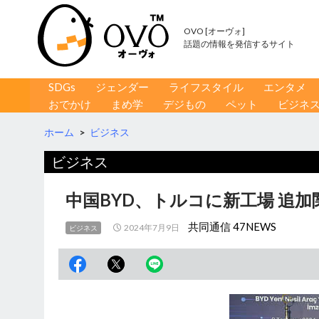
OVO [オーヴォ]
話題の情報を発信するサイト
コンテンツへ移動
検
SDGs
ジェンダー
ライフスタイル
エンタメ
索
おでかけ
まめ学
デジもの
ペット
ビジネ
ホーム
>
ビジネス
ビジネス
中国BYD、トルコに新工場 追加
共同通信 47NEWS
2024年7月9日
ビジネス