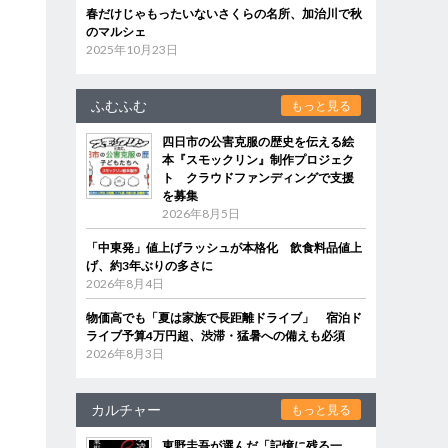
春だけじゃもったいないさくらの名所、加治川で秋
のマルシェ
2025年10月23日
ふむふむ
もっと見る
四日市の公害克服の歴史を伝える絵
本『スモックリン』制作プロジェク
ト クラウドファンディングで支援
を募集
2026年8月5日
「中東発」値上げラッシュが本格化 飲食料品値上
げ、約3年ぶりの多さに
2026年8月4日
物価高でも「夏は家族で長距離ドライブ」 宿泊ド
ライブ予算4万円超、渋滞・猛暑への備えも必須
2026年8月3日
カルチャー
もっと見る
東野圭吾が選んだ「記憶に残る一