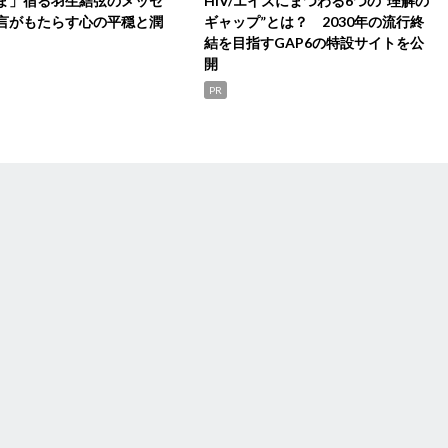
ま」宿る羽生結弦のメッセ
HIV/エイズにまつわる6つの“理解の
言がもたらす心の平穏と潤
ギャップ”とは？ 2030年の流行終
結を目指すGAP6の特設サイトを公
開
PR