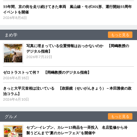
55年間、京の街を走り続けてきた車両 嵐山線・モボ301形、運行開始55周年
イベントを開催
2026年8月6日
まめ学
もっと見る
写真に埋まっている位置情報はおっかないのか 【岡嶋教授の
デジタル指南】
2026年7月22日
ゼロトラストって何？ 【岡嶋教授のデジタル指南】
2026年6月18日
きっと大平元首相は泣いている 【政眼鏡（せいがんきょう）－本田雅俊の政
治コラム】
2026年6月10日
グルメ
もっと見る
セブン‐イレブン、カレー15商品を一斉投入 名店監修から冷
製うどんまで“夏のカレーフェス”を開催中