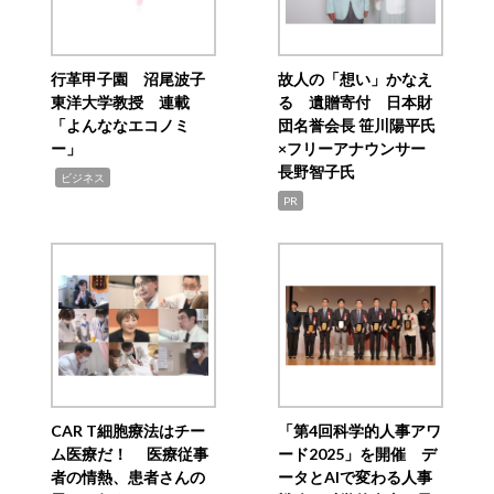
行革甲子園 沼尾波子
故人の「想い」かなえ
東洋大学教授 連載
る 遺贈寄付 日本財
「よんななエコノミ
団名誉会長 笹川陽平氏
ー」
×フリーアナウンサー
長野智子氏
,
ビジネス
PR
CAR T細胞療法はチー
「第4回科学的人事アワ
ム医療だ！ 医療従事
ード2025」を開催 デ
者の情熱、患者さんの
ータとAIで変わる人事