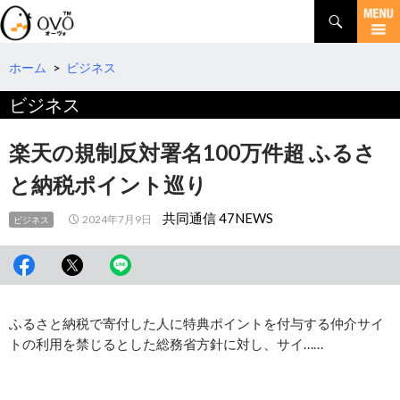
検
索
コ
ン
テ
ホーム
>
ビジネス
ン
ビジネス
ツ
へ
移
楽天の規制反対署名100万件超 ふるさ
動
と納税ポイント巡り
共同通信 47NEWS
2024年7月9日
ビジネス
ふるさと納税で寄付した人に特典ポイントを付与する仲介サイ
トの利用を禁じるとした総務省方針に対し、サイ……