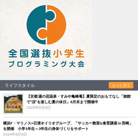
ライフスタイル
もっと見る
【京都 湯の花温泉・すみや亀峰菴】夏限定のおもてなし「旅館
で“涼”を楽しむ夏の休日」8月末まで開催中
2026年8月6日
横浜F・マリノス×日清オイリオグループ、「サッカー教室&食育講座 in 宮崎」
を開催 小学1年生～3年生の身体づくりをサポート
2026年8月6日