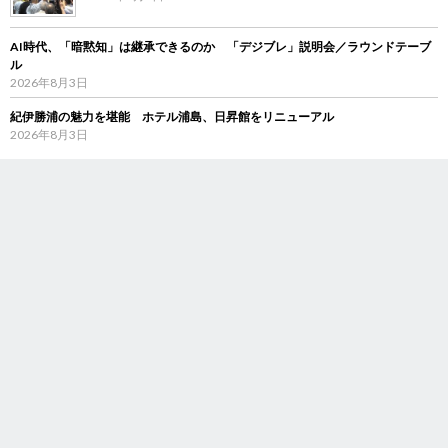
AI時代、「暗黙知」は継承できるのか 「デジブレ」説明会／ラウンドテーブ
ル
2026年8月3日
紀伊勝浦の魅力を堪能 ホテル浦島、日昇館をリニューアル
2026年8月3日