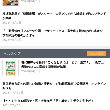
2026年8月6日
横浜高島屋で「韓国市場」がスタート 人気グルメから雑貨まで約30ブランド
が集結
2026年8月5日
「山梨県笛吹川フルーツ公園」でサマーフェス 富士山を眺めながら水遊び、
季節限定の桃のかき氷も
2026年8月3日
ヘルスケア
もっと見る
現代書林から新刊『こんなときには、まず、漢方！』 漢方三
考塾の15人の医師や薬剤師が執筆
2026年8月5日
重症筋無力症への正しい知識と理解を 8月8日広島市で公開講座、オンライン
配信も
2026年7月31日
【がんを生きる緩和ケア医・大橋洋平「足し算命」】天空を見上げて
2026年7月28日