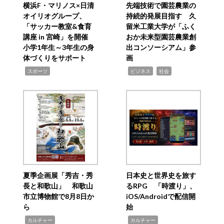
横浜F・マリノス×日清
先端技術で園芸農業の
オイリオグループ、
持続的発展目指す 久
「サッカー教室&食育
留米工業大学が「ふく
講座 in 宮崎」を開催
おか未来型園芸農業創
小学1年生～3年生の身
出コンソーシアム」参
体づくりをサポート
画
,
,
,
スポーツ
ビジネス
社会
夏季企画展「秀吉・秀
日本史と世界史を旅す
長と和歌山」 和歌山
るRPG 「時渡り」、
市立博物館で8月8日か
iOS/Androidで配信開
ら
始
,
,
カルチャー
カルチャー