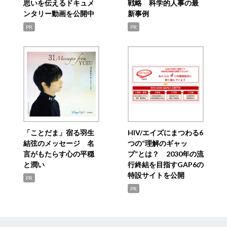
思いを伝えるドキュメ
戦略 科学的人事の最
ンタリー動画を公開中
新事例
PR
PR
「ことだま」宿る羽生
HIV/エイズにまつわる6
結弦のメッセージ 名
つの“理解のギャッ
言がもたらす心の平穏
プ”とは？ 2030年の流
と潤い
行終結を目指すGAP6の
特設サイトを公開
PR
PR