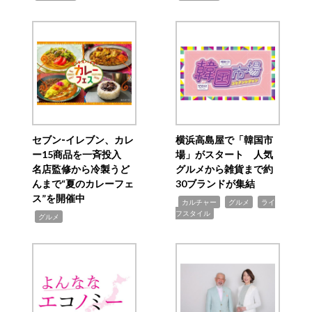
セブン‐イレブン、カレ
横浜高島屋で「韓国市
ー15商品を一斉投入
場」がスタート 人気
名店監修から冷製うど
グルメから雑貨まで約
んまで“夏のカレーフェ
30ブランドが集結
ス”を開催中
,
,
,
カルチャー
グルメ
ライ
フスタイル
,
グルメ