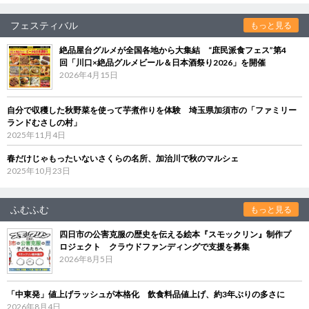
フェスティバル
もっと見る
絶品屋台グルメが全国各地から大集結 “庶民派食フェス”第4
回「川口×絶品グルメビール＆日本酒祭り2026」を開催
2026年4月15日
自分で収穫した秋野菜を使って芋煮作りを体験 埼玉県加須市の「ファミリー
ランドむさしの村」
2025年11月4日
春だけじゃもったいないさくらの名所、加治川で秋のマルシェ
2025年10月23日
ふむふむ
もっと見る
四日市の公害克服の歴史を伝える絵本『スモックリン』制作プ
ロジェクト クラウドファンディングで支援を募集
2026年8月5日
「中東発」値上げラッシュが本格化 飲食料品値上げ、約3年ぶりの多さに
2026年8月4日