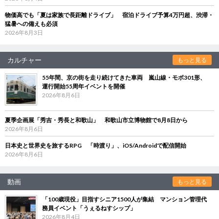
物価高でも「夏は家族で長距離ドライブ」 宿泊ドライブ予算4万円超、渋滞・
猛暑への備えも必須
2026年8月3日
カルチャー
もっと見る
55年間、京の街を走り続けてきた車両 嵐山線・モボ301形、
運行開始55周年イベントを開催
2026年8月6日
夏季企画展「秀吉・秀長と和歌山」 和歌山市立博物館で8月8日から
2026年8月6日
日本史と世界史を旅するRPG 「時渡り」、iOS/Androidで配信開始
2026年8月6日
動画
もっと見る
「100歳現役」目指すシニア1500人が集結 マンション管理代
務員イベント「うぇるねすシップ」
2026年8月4日