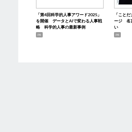
「第4回科学的人事アワード2025」
「ことだ
を開催 データとAIで変わる人事戦
ージ 名
略 科学的人事の最新事例
い
PR
PR