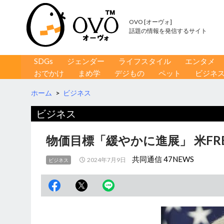
OVO [オーヴォ]
話題の情報を発信するサイト
コンテンツへ移動
検
SDGs
ジェンダー
ライフスタイル
エンタメ
索
おでかけ
まめ学
デジもの
ペット
ビジネ
ホーム
>
ビジネス
ビジネス
物価目標「緩やかに進展」 米F
共同通信 47NEWS
2024年7月9日
ビジネス