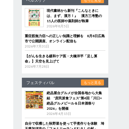
ヘルスケア
もっと見る
現代書林から新刊『こんなときに
は、まず、漢方！』 漢方三考塾の
15人の医師や薬剤師が執筆
2026年8月5日
重症筋無力症への正しい知識と理解を 8月8日広島
市で公開講座、オンライン配信も
2026年7月31日
【がんを生きる緩和ケア医・大橋洋平「足し算
命」】天空を見上げて
2026年7月28日
フェスティバル
もっと見る
絶品屋台グルメが全国各地から大集
結 “庶民派食フェス”第4回「川口×
絶品グルメビール＆日本酒祭り
2026」を開催
2026年4月15日
自分で収穫した秋野菜を使って芋煮作りを体験 埼
玉県加須市の「ファミリーランドむさしの村」