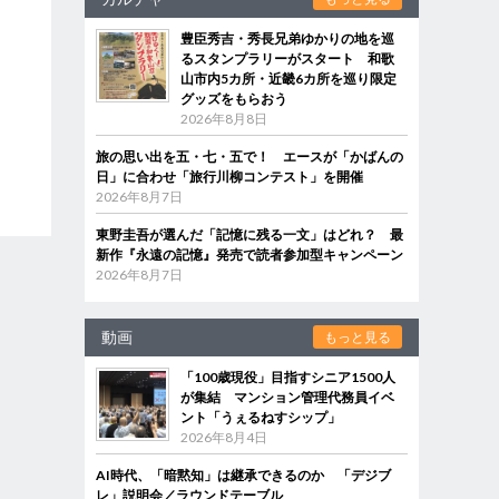
豊臣秀吉・秀長兄弟ゆかりの地を巡
るスタンプラリーがスタート 和歌
山市内5カ所・近畿6カ所を巡り限定
グッズをもらおう
2026年8月8日
旅の思い出を五・七・五で！ エースが「かばんの
日」に合わせ「旅行川柳コンテスト」を開催
2026年8月7日
東野圭吾が選んだ「記憶に残る一文」はどれ？ 最
新作『永遠の記憶』発売で読者参加型キャンペーン
2026年8月7日
動画
もっと見る
「100歳現役」目指すシニア1500人
が集結 マンション管理代務員イベ
ント「うぇるねすシップ」
2026年8月4日
AI時代、「暗黙知」は継承できるのか 「デジブ
レ」説明会／ラウンドテーブル