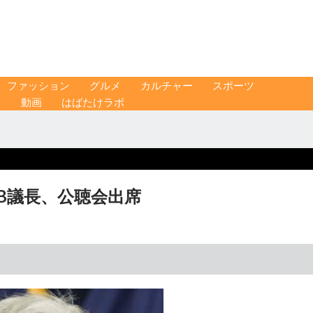
ファッション
グルメ
カルチャー
スポーツ
ス
動画
はばたけラボ
RB議長、公聴会出席