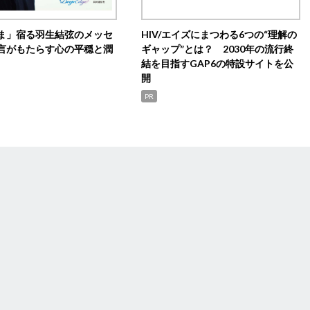
ま」宿る羽生結弦のメッセ
HIV/エイズにまつわる6つの“理解の
言がもたらす心の平穏と潤
ギャップ”とは？ 2030年の流行終
結を目指すGAP6の特設サイトを公
開
PR