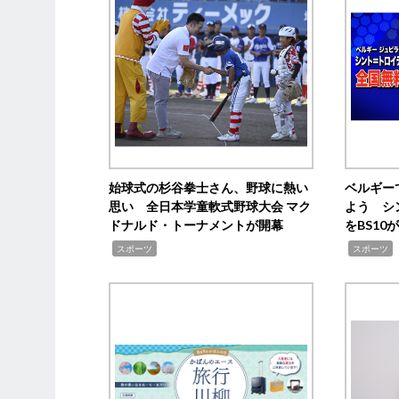
始球式の杉谷拳士さん、野球に熱い
ベルギー
思い 全日本学童軟式野球大会 マク
よう シ
ドナルド・トーナメントが開幕
をBS1
,
,
スポーツ
スポーツ