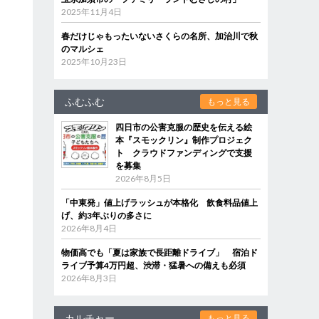
2025年11月4日
春だけじゃもったいないさくらの名所、加治川で秋
のマルシェ
2025年10月23日
ふむふむ
もっと見る
四日市の公害克服の歴史を伝える絵
本『スモックリン』制作プロジェク
ト クラウドファンディングで支援
を募集
2026年8月5日
「中東発」値上げラッシュが本格化 飲食料品値上
げ、約3年ぶりの多さに
2026年8月4日
物価高でも「夏は家族で長距離ドライブ」 宿泊ド
ライブ予算4万円超、渋滞・猛暑への備えも必須
2026年8月3日
カルチャー
もっと見る