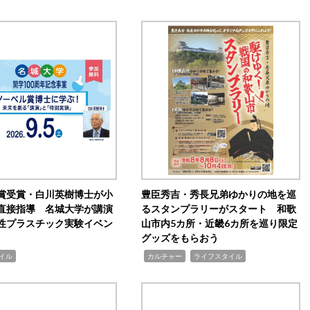
賞受賞・白川英樹博士が小
豊臣秀吉・秀長兄弟ゆかりの地を巡
直接指導 名城大学が講演
るスタンプラリーがスタート 和歌
性プラスチック実験イベン
山市内5カ所・近畿6カ所を巡り限定
グッズをもらおう
,
,
イル
カルチャー
ライフスタイル