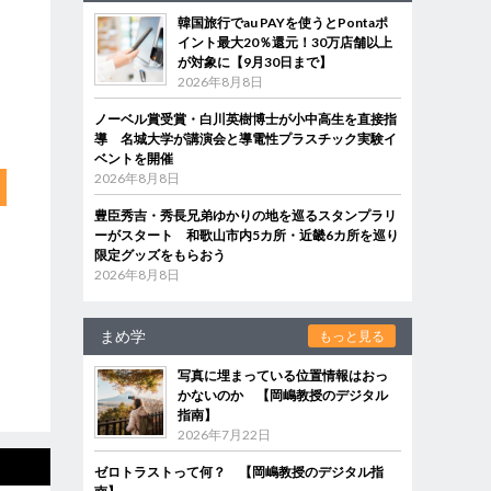
韓国旅行でau PAYを使うとPontaポ
イント最大20％還元！30万店舗以上
が対象に【9月30日まで】
2026年8月8日
ノーベル賞受賞・白川英樹博士が小中高生を直接指
導 名城大学が講演会と導電性プラスチック実験イ
ベントを開催
2026年8月8日
豊臣秀吉・秀長兄弟ゆかりの地を巡るスタンプラリ
ーがスタート 和歌山市内5カ所・近畿6カ所を巡り
限定グッズをもらおう
2026年8月8日
まめ学
もっと見る
写真に埋まっている位置情報はおっ
かないのか 【岡嶋教授のデジタル
指南】
2026年7月22日
ゼロトラストって何？ 【岡嶋教授のデジタル指