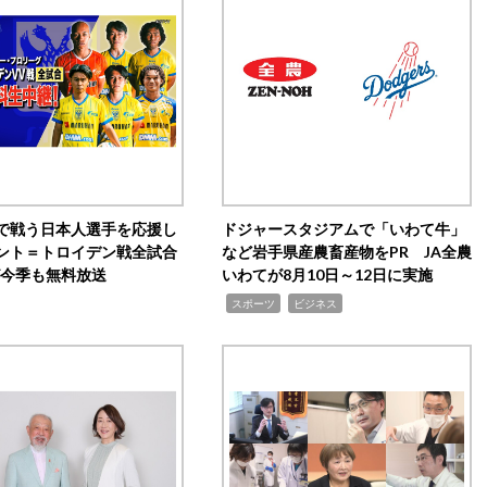
で戦う日本人選手を応援し
ドジャースタジアムで「いわて牛」
ント＝トロイデン戦全試合
など岩手県産農畜産物をPR JA全農
0が今季も無料放送
いわてが8月10日～12日に実施
,
,
スポーツ
ビジネス