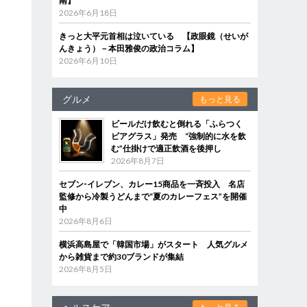
南】
2026年6月18日
きっと大平元首相は泣いている 【政眼鏡（せいが
んきょう）－本田雅俊の政治コラム】
2026年6月10日
グルメ
もっと見る
ビールだけ飲むと倒れる「ふらつく
ビアグラス」発売 “強制的に水を飲
む”仕掛けで適正飲酒を後押し
2026年8月7日
セブン‐イレブン、カレー15商品を一斉投入 名店
監修から冷製うどんまで“夏のカレーフェス”を開催
中
2026年8月6日
横浜高島屋で「韓国市場」がスタート 人気グルメ
から雑貨まで約30ブランドが集結
2026年8月5日