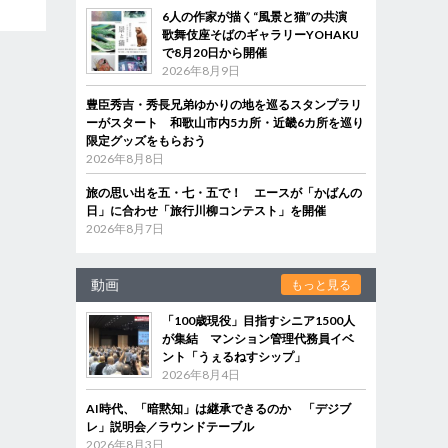
6人の作家が描く“風景と猫”の共演
歌舞伎座そばのギャラリーYOHAKU
で8月20日から開催
2026年8月9日
豊臣秀吉・秀長兄弟ゆかりの地を巡るスタンプラリ
ーがスタート 和歌山市内5カ所・近畿6カ所を巡り
限定グッズをもらおう
2026年8月8日
旅の思い出を五・七・五で！ エースが「かばんの
日」に合わせ「旅行川柳コンテスト」を開催
2026年8月7日
動画
もっと見る
「100歳現役」目指すシニア1500人
が集結 マンション管理代務員イベ
ント「うぇるねすシップ」
2026年8月4日
AI時代、「暗黙知」は継承できるのか 「デジブ
レ」説明会／ラウンドテーブル
2026年8月3日