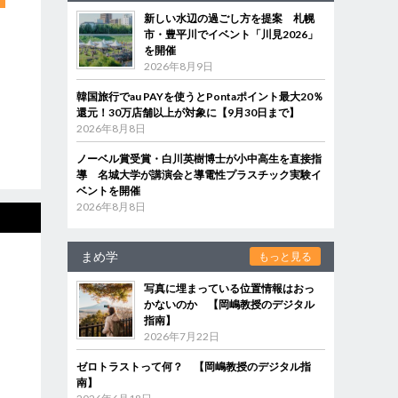
新しい水辺の過ごし方を提案 札幌
市・豊平川でイベント「川見2026」
を開催
2026年8月9日
韓国旅行でau PAYを使うとPontaポイント最大20％
還元！30万店舗以上が対象に【9月30日まで】
2026年8月8日
ノーベル賞受賞・白川英樹博士が小中高生を直接指
導 名城大学が講演会と導電性プラスチック実験イ
ベントを開催
2026年8月8日
まめ学
もっと見る
写真に埋まっている位置情報はおっ
かないのか 【岡嶋教授のデジタル
指南】
2026年7月22日
ゼロトラストって何？ 【岡嶋教授のデジタル指
南】