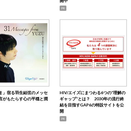
開中
PR
ま」宿る羽生結弦のメッセ
HIV/エイズにまつわる6つの“理解の
言がもたらす心の平穏と潤
ギャップ”とは？ 2030年の流行終
結を目指すGAP6の特設サイトを公
開
PR