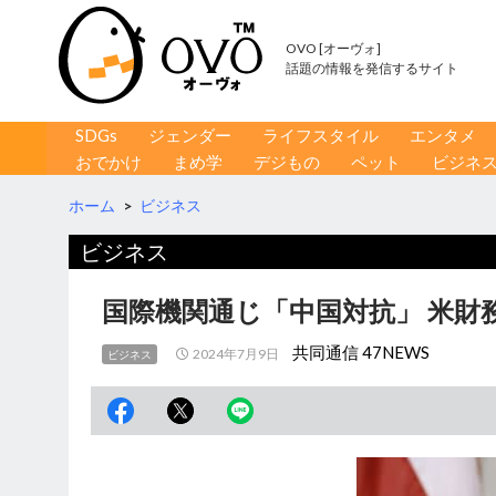
OVO [オーヴォ]
話題の情報を発信するサイト
コンテンツへ移動
検
SDGs
ジェンダー
ライフスタイル
エンタメ
索
おでかけ
まめ学
デジもの
ペット
ビジネ
ホーム
>
ビジネス
ビジネス
国際機関通じ「中国対抗」 米財
共同通信 47NEWS
2024年7月9日
ビジネス