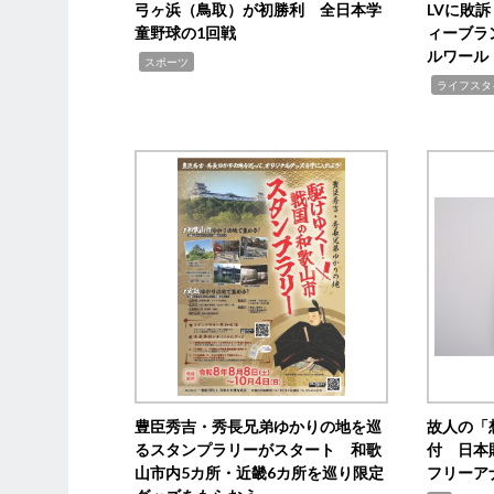
弓ヶ浜（鳥取）が初勝利 全日本学
LVに敗
童野球の1回戦
ィーブラ
ルワール
,
スポーツ
,
ライフスタ
豊臣秀吉・秀長兄弟ゆかりの地を巡
故人の「
るスタンプラリーがスタート 和歌
付 日本
山市内5カ所・近畿6カ所を巡り限定
フリーア