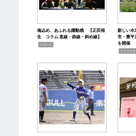
魂込め、あふれる躍動感 【正田裕
新しい水
生 コラム 直線・曲線・斜め線】
市・豊平
を開催
,
スポーツ
,
ライフスタ