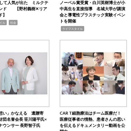
訴して人気が出た ミルクテ
ノーベル賞受賞・白川英樹博士が小
ンド 【野村義樹✕リア
中高生を直接指導 名城大学が講演
ド】
会と導電性プラスチック実験イベン
トを開催
,
イル
社会
,
ライフスタイル
想い」かなえる 遺贈寄
CAR T細胞療法はチーム医療だ！
財団名誉会長 笹川陽平氏×
医療従事者の情熱、患者さんの思い
ナウンサー 長野智子氏
を伝えるドキュメンタリー動画を公