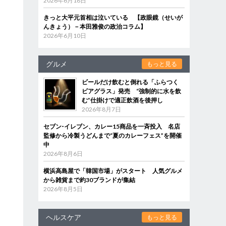
2026年6月18日
きっと大平元首相は泣いている 【政眼鏡（せいが
んきょう）－本田雅俊の政治コラム】
2026年6月10日
グルメ
もっと見る
ビールだけ飲むと倒れる「ふらつく
ビアグラス」発売 “強制的に水を飲
む”仕掛けで適正飲酒を後押し
2026年8月7日
セブン‐イレブン、カレー15商品を一斉投入 名店
監修から冷製うどんまで“夏のカレーフェス”を開催
中
2026年8月6日
横浜高島屋で「韓国市場」がスタート 人気グルメ
から雑貨まで約30ブランドが集結
2026年8月5日
ヘルスケア
もっと見る