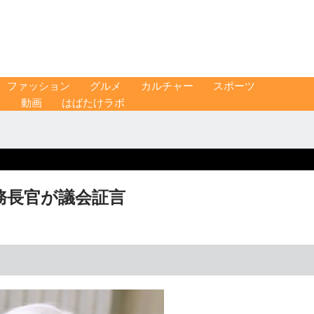
ファッション
グルメ
カルチャー
スポーツ
ス
動画
はばたけラボ
務長官が議会証言