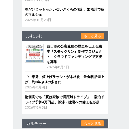
春だけじゃもったいないさくらの名所、加治川で秋
のマルシェ
2025年10月23日
ふむふむ
もっと見る
四日市の公害克服の歴史を伝える絵
本『スモックリン』制作プロジェク
ト クラウドファンディングで支援
を募集
2026年8月5日
「中東発」値上げラッシュが本格化 飲食料品値上
げ、約3年ぶりの多さに
2026年8月4日
物価高でも「夏は家族で長距離ドライブ」 宿泊ド
ライブ予算4万円超、渋滞・猛暑への備えも必須
2026年8月3日
カルチャー
もっと見る