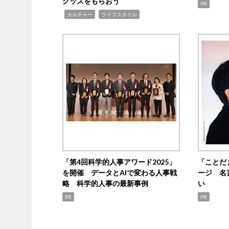
グッズをもらおう
PR
,
,
カルチャー
ライフスタイル
「第4回科学的人事アワード2025」
「ことだ
を開催 データとAIで変わる人事戦
ージ 名
略 科学的人事の最新事例
い
PR
PR