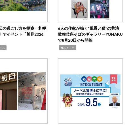
辺の過ごし方を提案 札幌
6人の作家が描く“風景と猫”の共演
川でイベント「川見2026」
歌舞伎座そばのギャラリーYOHAKU
で8月20日から開催
,
イル
カルチャー