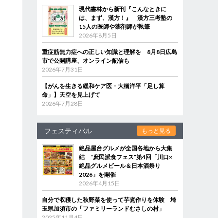
現代書林から新刊『こんなときに
は、まず、漢方！』 漢方三考塾の
15人の医師や薬剤師が執筆
2026年8月5日
重症筋無力症への正しい知識と理解を 8月8日広島
市で公開講座、オンライン配信も
2026年7月31日
【がんを生きる緩和ケア医・大橋洋平「足し算
命」】天空を見上げて
2026年7月28日
フェスティバル
もっと見る
絶品屋台グルメが全国各地から大集
結 “庶民派食フェス”第4回「川口×
絶品グルメビール＆日本酒祭り
2026」を開催
2026年4月15日
自分で収穫した秋野菜を使って芋煮作りを体験 埼
玉県加須市の「ファミリーランドむさしの村」
2025年11月4日