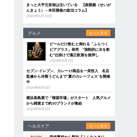
きっと大平元首相は泣いている 【政眼鏡（せいが
んきょう）－本田雅俊の政治コラム】
2026年6月10日
グルメ
もっと見る
ビールだけ飲むと倒れる「ふらつく
ビアグラス」発売 “強制的に水を飲
む”仕掛けで適正飲酒を後押し
2026年8月7日
セブン‐イレブン、カレー15商品を一斉投入 名店
監修から冷製うどんまで“夏のカレーフェス”を開催
中
2026年8月6日
横浜高島屋で「韓国市場」がスタート 人気グルメ
から雑貨まで約30ブランドが集結
2026年8月5日
ヘルスケア
もっと見る
現代書林から新刊『こんなときに