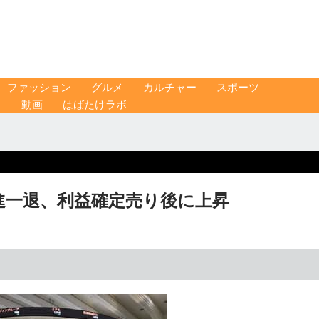
ファッション
グルメ
カルチャー
スポーツ
ス
動画
はばたけラボ
一進一退、利益確定売り後に上昇