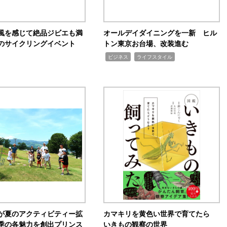
風を感じて絶品ジビエも満
オールデイダイニングを一新 ヒル
のサイクリングイベント
トン東京お台場、改装進む
,
,
ビジネス
ライフスタイル
が夏のアクティビティー拡
カマキリを黄色い世界で育てたら
季の各魅力を創出プリンス
いきもの観察の世界