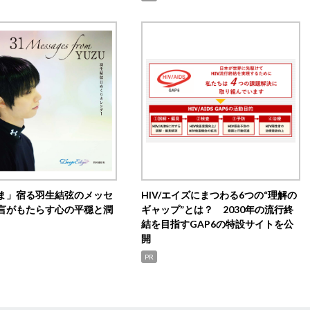
ま」宿る羽生結弦のメッセ
HIV/エイズにまつわる6つの“理解の
言がもたらす心の平穏と潤
ギャップ”とは？ 2030年の流行終
結を目指すGAP6の特設サイトを公
開
PR