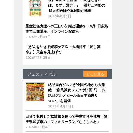
は、まず、漢方！』 漢方三考塾の
15人の医師や薬剤師が執筆
2026年8月5日
重症筋無力症への正しい知識と理解を 8月8日広島
市で公開講座、オンライン配信も
2026年7月31日
【がんを生きる緩和ケア医・大橋洋平「足し算
命」】天空を見上げて
2026年7月28日
フェスティバル
もっと見る
絶品屋台グルメが全国各地から大集
結 “庶民派食フェス”第4回「川口×
絶品グルメビール＆日本酒祭り
2026」を開催
2026年4月15日
自分で収穫した秋野菜を使って芋煮作りを体験 埼
玉県加須市の「ファミリーランドむさしの村」
2025年11月4日