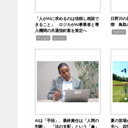
「人がAIに求めるのは信頼し相談で
日野川の
きること」 ロジカがAI事業者と導
喫 鳥取
入機関の共通指針案を策定へ
,
スポーツ
,
,
デジもの
ビジネス
AIは「手段」、最終責任は「人間の
夏の苗場
判断」 「法の支配」という「傘」
充へ 四