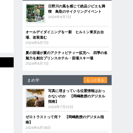
日野川の風を感じて絶品ジビエも満
喫 鳥取のサイクリングイベント
2026年8月7日
オールデイダイニングを一新 ヒルトン東京お台
場、改装進む
2026年8月7日
夏の苗場が夏のアクティビティー拡充へ 四季の各
魅力を創出プリンスホテル・苗場スキー場
2026年8月7日
まめ学
もっと見る
写真に埋まっている位置情報はおっ
かないのか 【岡嶋教授のデジタル
指南】
2026年7月22日
ゼロトラストって何？ 【岡嶋教授のデジタル指
南】
2026年6月18日