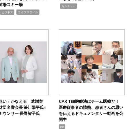
苗場スキー場
,
カルチャー
,
ビジネス
ライフスタイル
想い」かなえる 遺贈寄
CAR T細胞療法はチーム医療だ！
財団名誉会長 笹川陽平氏×
医療従事者の情熱、患者さんの思い
ナウンサー 長野智子氏
を伝えるドキュメンタリー動画を公
開中
PR