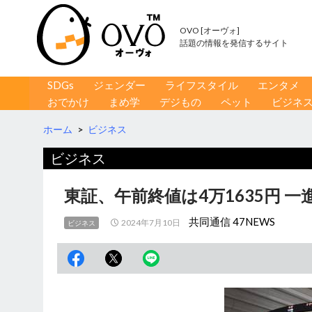
OVO [オーヴォ]
話題の情報を発信するサイト
コンテンツへ移動
検
SDGs
ジェンダー
ライフスタイル
エンタメ
索
おでかけ
まめ学
デジもの
ペット
ビジネ
ホーム
>
ビジネス
ビジネス
東証、午前終値は4万1635円 
共同通信 47NEWS
2024年7月10日
ビジネス