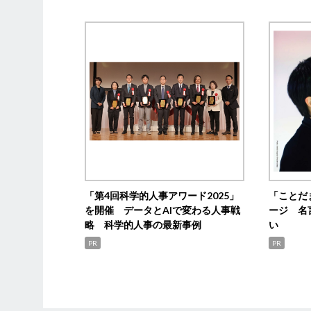
「第4回科学的人事アワード2025」
「ことだ
を開催 データとAIで変わる人事戦
ージ 名
略 科学的人事の最新事例
い
PR
PR