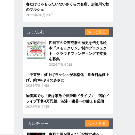
春だけじゃもったいないさくらの名所、加治川で秋
のマルシェ
2025年10月23日
ふむふむ
もっと見る
四日市の公害克服の歴史を伝える絵
本『スモックリン』制作プロジェク
ト クラウドファンディングで支援
を募集
2026年8月5日
「中東発」値上げラッシュが本格化 飲食料品値上
げ、約3年ぶりの多さに
2026年8月4日
物価高でも「夏は家族で長距離ドライブ」 宿泊ド
ライブ予算4万円超、渋滞・猛暑への備えも必須
2026年8月3日
カルチャー
もっと見る
東野圭吾が選んだ「記憶に残る一