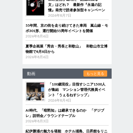
文」はどれ？ 最新作『永遠の記
憶』発売で読者参加型キャンペーン
2026年8月7日
55年間、京の街を走り続けてきた車両 嵐山線・モ
ボ301形、運行開始55周年イベントを開催
2026年8月6日
夏季企画展「秀吉・秀長と和歌山」 和歌山市立博
物館で8月8日から
2026年8月6日
動画
もっと見る
「100歳現役」目指すシニア1500人
が集結 マンション管理代務員イベ
ント「うぇるねすシップ」
2026年8月4日
AI時代、「暗黙知」は継承できるのか 「デジブ
レ」説明会／ラウンドテーブル
2026年8月3日
紀伊勝浦の魅力を堪能 ホテル浦島、日昇館をリニ