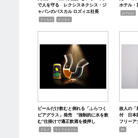
で人を守る レクシスネクシス・ジ
ホテル・
ャパンのパスカル ロズィエ社長
,
,
おでかけ
,
,
デジもの
ビジネス
ビールだけ飲むと倒れる「ふらつく
故人の「
ビアグラス」発売 “強制的に水を飲
付 日本
む”仕掛けで適正飲酒を後押し
フリーア
,
,
グルメ
ライフスタイル
PR