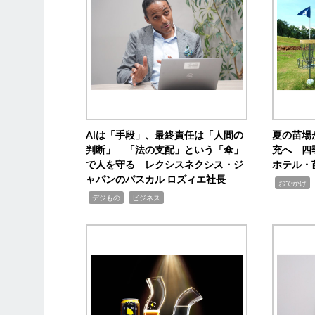
AIは「手段」、最終責任は「人間の
夏の苗場
判断」 「法の支配」という「傘」
充へ 四
で人を守る レクシスネクシス・ジ
ホテル・
ャパンのパスカル ロズィエ社長
,
,
おでかけ
,
,
デジもの
ビジネス