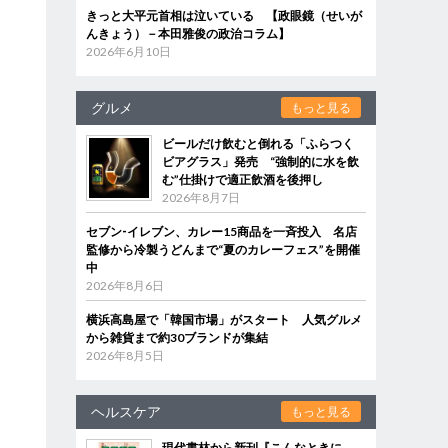
きっと大平元首相は泣いている 【政眼鏡（せいが
んきょう）－本田雅俊の政治コラム】
2026年6月10日
グルメ
もっと見る
ビールだけ飲むと倒れる「ふらつく
ビアグラス」発売 “強制的に水を飲
む”仕掛けで適正飲酒を後押し
2026年8月7日
セブン‐イレブン、カレー15商品を一斉投入 名店
監修から冷製うどんまで“夏のカレーフェス”を開催
中
2026年8月6日
横浜高島屋で「韓国市場」がスタート 人気グルメ
から雑貨まで約30ブランドが集結
2026年8月5日
ヘルスケア
もっと見る
現代書林から新刊『こんなときに