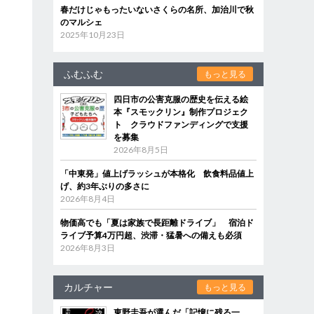
春だけじゃもったいないさくらの名所、加治川で秋
のマルシェ
2025年10月23日
ふむふむ
もっと見る
四日市の公害克服の歴史を伝える絵
本『スモックリン』制作プロジェク
ト クラウドファンディングで支援
を募集
2026年8月5日
「中東発」値上げラッシュが本格化 飲食料品値上
げ、約3年ぶりの多さに
2026年8月4日
物価高でも「夏は家族で長距離ドライブ」 宿泊ド
ライブ予算4万円超、渋滞・猛暑への備えも必須
2026年8月3日
カルチャー
もっと見る
東野圭吾が選んだ「記憶に残る一