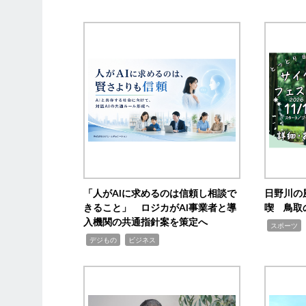
「人がAIに求めるのは信頼し相談で
日野川の
きること」 ロジカがAI事業者と導
喫 鳥取
入機関の共通指針案を策定へ
,
スポーツ
,
,
デジもの
ビジネス