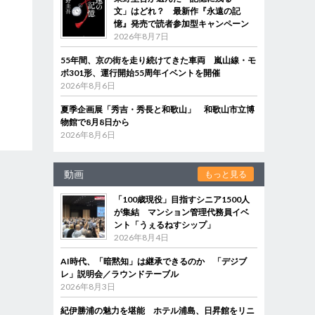
文」はどれ？ 最新作『永遠の記
憶』発売で読者参加型キャンペーン
2026年8月7日
55年間、京の街を走り続けてきた車両 嵐山線・モ
ボ301形、運行開始55周年イベントを開催
2026年8月6日
夏季企画展「秀吉・秀長と和歌山」 和歌山市立博
物館で8月8日から
2026年8月6日
動画
もっと見る
「100歳現役」目指すシニア1500人
が集結 マンション管理代務員イベ
ント「うぇるねすシップ」
2026年8月4日
AI時代、「暗黙知」は継承できるのか 「デジブ
レ」説明会／ラウンドテーブル
2026年8月3日
紀伊勝浦の魅力を堪能 ホテル浦島、日昇館をリニ