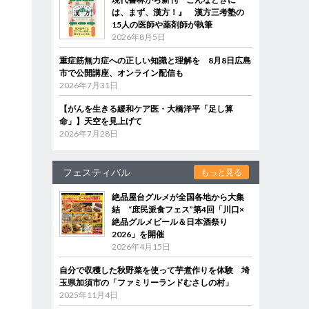
は、まず、漢方！』 漢方三考塾の
15人の医師や薬剤師が執筆
2026年8月5日
重症筋無力症への正しい知識と理解を 8月8日広島
市で公開講座、オンライン配信も
2026年7月31日
【がんを生きる緩和ケア医・大橋洋平「足し算
命」】天空を見上げて
2026年7月28日
フェスティバル
もっと見る
絶品屋台グルメが全国各地から大集
結 “庶民派食フェス”第4回「川口×
絶品グルメビール＆日本酒祭り
2026」を開催
2026年4月15日
自分で収穫した秋野菜を使って芋煮作りを体験 埼
玉県加須市の「ファミリーランドむさしの村」
2025年11月4日