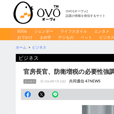
OVO [オーヴォ]
話題の情報を発信するサイト
コンテンツへ移動
検
SDGs
ジェンダー
ライフスタイル
エンタメ
索
おでかけ
まめ学
デジもの
ペット
ビジネ
ホーム
>
ビジネス
ビジネス
官房長官、防衛増税の必要性強調 
共同通信 47NEWS
2024年7月10日
ビジネス