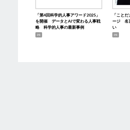
「第4回科学的人事アワード2025」
「ことだ
を開催 データとAIで変わる人事戦
ージ 名
略 科学的人事の最新事例
い
PR
PR