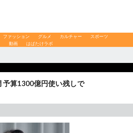
ファッション
グルメ
カルチャー
スポーツ
ス
動画
はばたけラボ
予算1300億円使い残しで