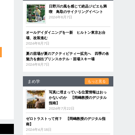
日野川の風を感じて絶品ジビエも満
喫 鳥取のサイクリングイベント
2026年8月7日
オールデイダイニングを一新 ヒルトン東京お台
場、改装進む
2026年8月7日
夏の苗場が夏のアクティビティー拡充へ 四季の各
魅力を創出プリンスホテル・苗場スキー場
2026年8月7日
まめ学
もっと見る
写真に埋まっている位置情報はおっ
かないのか 【岡嶋教授のデジタル
指南】
2026年7月22日
ゼロトラストって何？ 【岡嶋教授のデジタル指
南】
2026年6月18日