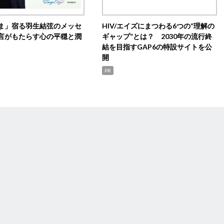
ま」宿る羽生結弦のメッセ
HIV/エイズにまつわる6つの“理解の
言がもたらす心の平穏と潤
ギャップ”とは？ 2030年の流行終
結を目指すGAP6の特設サイトを公
開
PR