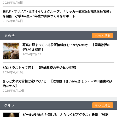
2026年8月6日
横浜F・マリノス×日清オイリオグループ、「サッカー教室&食育講座 in 宮崎」
を開催 小学1年生～3年生の身体づくりをサポート
2026年8月6日
まめ学
もっと見る
写真に埋まっている位置情報はおっかないのか 【岡嶋教授の
デジタル指南】
2026年7月22日
ゼロトラストって何？ 【岡嶋教授のデジタル指南】
2026年6月18日
きっと大平元首相は泣いている 【政眼鏡（せいがんきょう）－本田雅俊の政
治コラム】
2026年6月10日
グルメ
もっと見る
ビールだけ飲むと倒れる「ふらつくビアグラス」発売 “強制