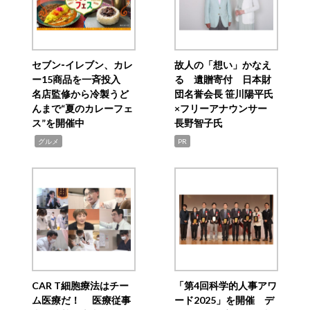
セブン‐イレブン、カレ
故人の「想い」かなえ
ー15商品を一斉投入
る 遺贈寄付 日本財
名店監修から冷製うど
団名誉会長 笹川陽平氏
んまで“夏のカレーフェ
×フリーアナウンサー
ス”を開催中
長野智子氏
,
グルメ
PR
CAR T細胞療法はチー
「第4回科学的人事アワ
ム医療だ！ 医療従事
ード2025」を開催 デ