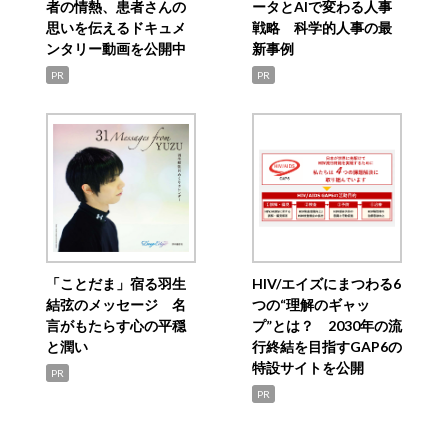
者の情熱、患者さんの
ータとAIで変わる人事
思いを伝えるドキュメ
戦略 科学的人事の最
ンタリー動画を公開中
新事例
PR
PR
「ことだま」宿る羽生
HIV/エイズにまつわる6
結弦のメッセージ 名
つの“理解のギャッ
言がもたらす心の平穏
プ”とは？ 2030年の流
と潤い
行終結を目指すGAP6の
特設サイトを公開
PR
PR