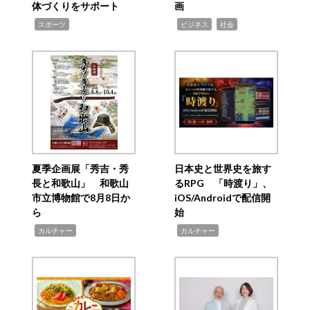
体づくりをサポート
画
,
,
,
スポーツ
ビジネス
社会
夏季企画展「秀吉・秀
日本史と世界史を旅す
長と和歌山」 和歌山
るRPG 「時渡り」、
市立博物館で8月8日か
iOS/Androidで配信開
ら
始
,
,
カルチャー
カルチャー