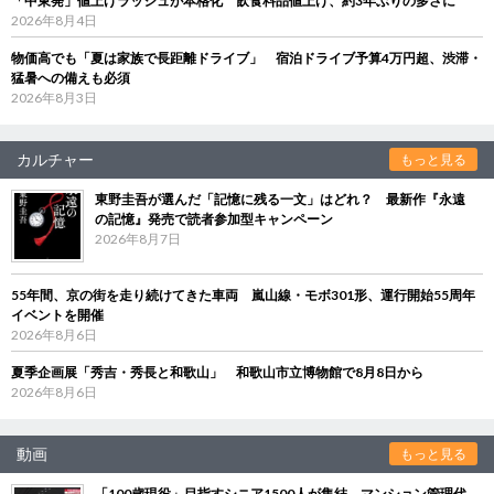
「中東発」値上げラッシュが本格化 飲食料品値上げ、約3年ぶりの多さに
2026年8月4日
物価高でも「夏は家族で長距離ドライブ」 宿泊ドライブ予算4万円超、渋滞・
猛暑への備えも必須
2026年8月3日
カルチャー
もっと見る
東野圭吾が選んだ「記憶に残る一文」はどれ？ 最新作『永遠
の記憶』発売で読者参加型キャンペーン
2026年8月7日
55年間、京の街を走り続けてきた車両 嵐山線・モボ301形、運行開始55周年
イベントを開催
2026年8月6日
夏季企画展「秀吉・秀長と和歌山」 和歌山市立博物館で8月8日から
2026年8月6日
動画
もっと見る
「100歳現役」目指すシニア1500人が集結 マンション管理代