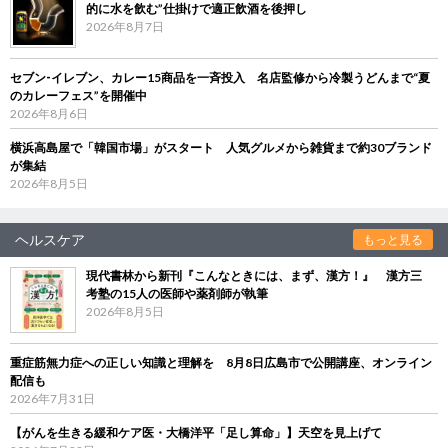
的に水を飲む”仕掛けで適正飲酒を後押し
2026年8月7日
セブン‐イレブン、カレー15商品を一斉投入 名店監修から冷製うどんまで“夏
のカレーフェス”を開催中
2026年8月6日
横浜高島屋で「韓国市場」がスタート 人気グルメから雑貨まで約30ブランド
が集結
2026年8月5日
ヘルスケア
もっと見る
現代書林から新刊『こんなときには、まず、漢方！』 漢方三
考塾の15人の医師や薬剤師が執筆
2026年8月5日
重症筋無力症への正しい知識と理解を 8月8日広島市で公開講座、オンライン
配信も
2026年7月31日
【がんを生きる緩和ケア医・大橋洋平「足し算命」】天空を見上げて