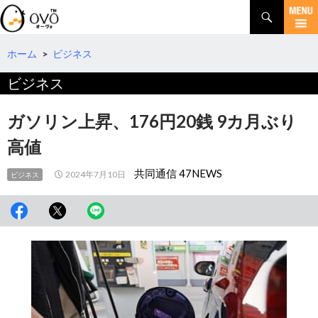
検
索
コ
ン
テ
ホーム
>
ビジネス
ン
ビジネス
ツ
へ
移
ガソリン上昇、176円20銭 9カ月ぶり
動
高値
共同通信 47NEWS
2024年7月10日
ビジネス