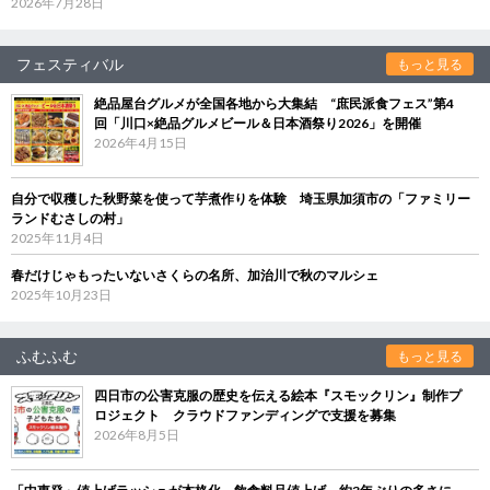
2026年7月28日
フェスティバル
もっと見る
絶品屋台グルメが全国各地から大集結 “庶民派食フェス”第4
回「川口×絶品グルメビール＆日本酒祭り2026」を開催
2026年4月15日
自分で収穫した秋野菜を使って芋煮作りを体験 埼玉県加須市の「ファミリー
ランドむさしの村」
2025年11月4日
春だけじゃもったいないさくらの名所、加治川で秋のマルシェ
2025年10月23日
ふむふむ
もっと見る
四日市の公害克服の歴史を伝える絵本『スモックリン』制作プ
ロジェクト クラウドファンディングで支援を募集
2026年8月5日