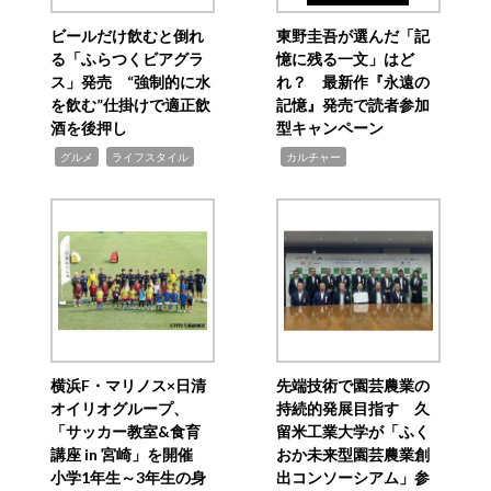
ビールだけ飲むと倒れ
東野圭吾が選んだ「記
る「ふらつくビアグラ
憶に残る一文」はど
ス」発売 “強制的に水
れ？ 最新作『永遠の
を飲む”仕掛けで適正飲
記憶』発売で読者参加
酒を後押し
型キャンペーン
,
,
,
グルメ
ライフスタイル
カルチャー
横浜F・マリノス×日清
先端技術で園芸農業の
オイリオグループ、
持続的発展目指す 久
「サッカー教室&食育
留米工業大学が「ふく
講座 in 宮崎」を開催
おか未来型園芸農業創
小学1年生～3年生の身
出コンソーシアム」参