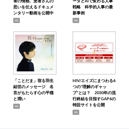
者の情熱、患者さんの
ータとAIで変わる人事
思いを伝えるドキュメ
戦略 科学的人事の最
ンタリー動画を公開中
新事例
PR
PR
「ことだま」宿る羽生
HIV/エイズにまつわる6
結弦のメッセージ 名
つの“理解のギャッ
言がもたらす心の平穏
プ”とは？ 2030年の流
と潤い
行終結を目指すGAP6の
特設サイトを公開
PR
PR