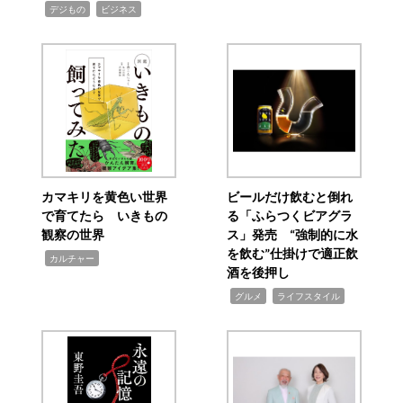
,
,
デジもの
ビジネス
カマキリを黄色い世界
ビールだけ飲むと倒れ
で育てたら いきもの
る「ふらつくビアグラ
観察の世界
ス」発売 “強制的に水
を飲む”仕掛けで適正飲
,
カルチャー
酒を後押し
,
,
グルメ
ライフスタイル