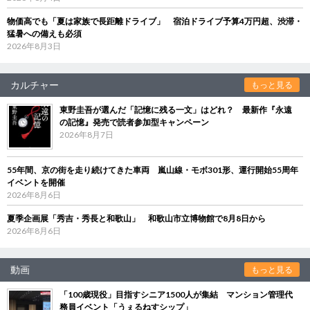
物価高でも「夏は家族で長距離ドライブ」 宿泊ドライブ予算4万円超、渋滞・
猛暑への備えも必須
2026年8月3日
カルチャー
もっと見る
東野圭吾が選んだ「記憶に残る一文」はどれ？ 最新作『永遠
の記憶』発売で読者参加型キャンペーン
2026年8月7日
55年間、京の街を走り続けてきた車両 嵐山線・モボ301形、運行開始55周年
イベントを開催
2026年8月6日
夏季企画展「秀吉・秀長と和歌山」 和歌山市立博物館で8月8日から
2026年8月6日
動画
もっと見る
「100歳現役」目指すシニア1500人が集結 マンション管理代
務員イベント「うぇるねすシップ」