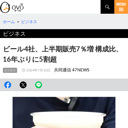
検
索
コ
ン
テ
ホーム
>
ビジネス
ン
ビジネス
ツ
へ
移
ビール4社、上半期販売7％増 構成比、
動
16年ぶりに5割超
共同通信 47NEWS
2024年7月10日
ビジネス