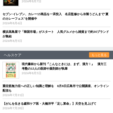
2026年8月7日
セブン‐イレブン、カレー15商品を一斉投入 名店監修から冷製うどんまで“夏
のカレーフェス”を開催中
2026年8月6日
横浜高島屋で「韓国市場」がスタート 人気グルメから雑貨まで約30ブランド
が集結
2026年8月5日
ヘルスケア
もっと見る
現代書林から新刊『こんなときには、まず、漢方！』 漢方三
考塾の15人の医師や薬剤師が執筆
2026年8月5日
重症筋無力症への正しい知識と理解を 8月8日広島市で公開講座、オンライン
配信も
2026年7月31日
【がんを生きる緩和ケア医・大橋洋平「足し算命」】天空を見上げて
2026年7月28日