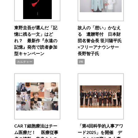
東野圭吾が選んだ「記
故人の「想い」かなえ
憶に残る一文」はど
る 遺贈寄付 日本財
れ？ 最新作『永遠の
団名誉会長 笹川陽平氏
記憶』発売で読者参加
×フリーアナウンサー
型キャンペーン
長野智子氏
,
カルチャー
PR
CAR T細胞療法はチー
「第4回科学的人事アワ
ム医療だ！ 医療従事
ード2025」を開催 デ