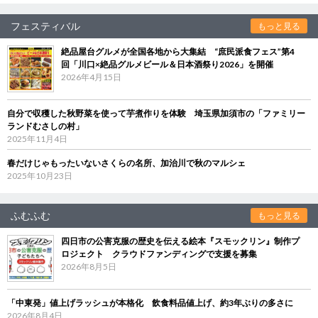
フェスティバル
もっと見る
絶品屋台グルメが全国各地から大集結 “庶民派食フェス”第4
回「川口×絶品グルメビール＆日本酒祭り2026」を開催
2026年4月15日
自分で収穫した秋野菜を使って芋煮作りを体験 埼玉県加須市の「ファミリー
ランドむさしの村」
2025年11月4日
春だけじゃもったいないさくらの名所、加治川で秋のマルシェ
2025年10月23日
ふむふむ
もっと見る
四日市の公害克服の歴史を伝える絵本『スモックリン』制作プ
ロジェクト クラウドファンディングで支援を募集
2026年8月5日
「中東発」値上げラッシュが本格化 飲食料品値上げ、約3年ぶりの多さに
2026年8月4日