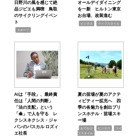
日野川の風を感じて絶
オールデイダイニング
品ジビエも満喫 鳥取
を一新 ヒルトン東京
のサイクリングイベン
お台場、改装進む
ト
,
,
ビジネス
ライフスタイル
,
スポーツ
AIは「手段」、最終責
夏の苗場が夏のアクテ
任は「人間の判断」
ィビティー拡充へ 四
「法の支配」という
季の各魅力を創出プリ
「傘」で人を守る レ
ンスホテル・苗場スキ
クシスネクシス・ジャ
ー場
パンのパスカル ロズィ
,
,
,
おでかけ
ビジネス
ライ
エ社長
フスタイル