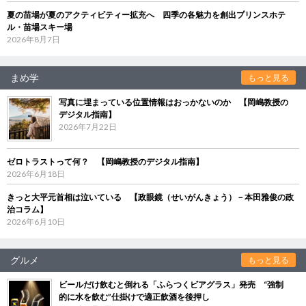
夏の苗場が夏のアクティビティー拡充へ 四季の各魅力を創出プリンスホテ
ル・苗場スキー場
2026年8月7日
まめ学
もっと見る
写真に埋まっている位置情報はおっかないのか 【岡嶋教授の
デジタル指南】
2026年7月22日
ゼロトラストって何？ 【岡嶋教授のデジタル指南】
2026年6月18日
きっと大平元首相は泣いている 【政眼鏡（せいがんきょう）－本田雅俊の政
治コラム】
2026年6月10日
グルメ
もっと見る
ビールだけ飲むと倒れる「ふらつくビアグラス」発売 “強制
的に水を飲む”仕掛けで適正飲酒を後押し