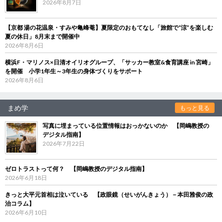
2026年8月7日
【京都 湯の花温泉・すみや亀峰菴】夏限定のおもてなし「旅館で“涼”を楽しむ
夏の休日」8月末まで開催中
2026年8月6日
横浜F・マリノス×日清オイリオグループ、「サッカー教室&食育講座 in 宮崎」
を開催 小学1年生～3年生の身体づくりをサポート
2026年8月6日
まめ学
もっと見る
写真に埋まっている位置情報はおっかないのか 【岡嶋教授の
デジタル指南】
2026年7月22日
ゼロトラストって何？ 【岡嶋教授のデジタル指南】
2026年6月18日
きっと大平元首相は泣いている 【政眼鏡（せいがんきょう）－本田雅俊の政
治コラム】
2026年6月10日