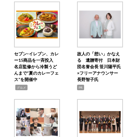
セブン‐イレブン、カレ
故人の「想い」かなえ
ー15商品を一斉投入
る 遺贈寄付 日本財
名店監修から冷製うど
団名誉会長 笹川陽平氏
んまで“夏のカレーフェ
×フリーアナウンサー
ス”を開催中
長野智子氏
,
グルメ
PR