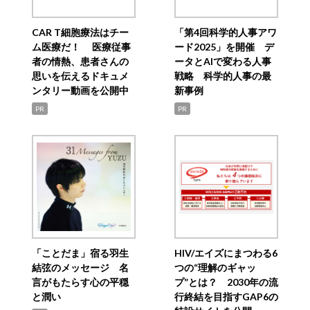
CAR T細胞療法はチー
「第4回科学的人事アワ
ム医療だ！ 医療従事
ード2025」を開催 デ
者の情熱、患者さんの
ータとAIで変わる人事
思いを伝えるドキュメ
戦略 科学的人事の最
ンタリー動画を公開中
新事例
PR
PR
「ことだま」宿る羽生
HIV/エイズにまつわる6
結弦のメッセージ 名
つの“理解のギャッ
言がもたらす心の平穏
プ”とは？ 2030年の流
と潤い
行終結を目指すGAP6の