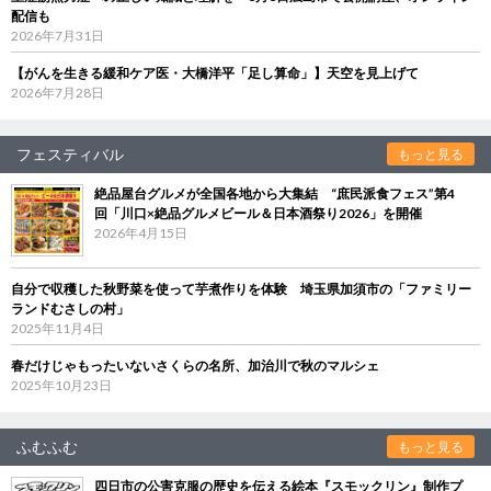
配信も
2026年7月31日
【がんを生きる緩和ケア医・大橋洋平「足し算命」】天空を見上げて
2026年7月28日
フェスティバル
もっと見る
絶品屋台グルメが全国各地から大集結 “庶民派食フェス”第4
回「川口×絶品グルメビール＆日本酒祭り2026」を開催
2026年4月15日
自分で収穫した秋野菜を使って芋煮作りを体験 埼玉県加須市の「ファミリー
ランドむさしの村」
2025年11月4日
春だけじゃもったいないさくらの名所、加治川で秋のマルシェ
2025年10月23日
ふむふむ
もっと見る
四日市の公害克服の歴史を伝える絵本『スモックリン』制作プ