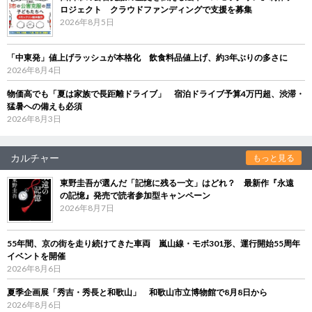
ロジェクト クラウドファンディングで支援を募集
2026年8月5日
「中東発」値上げラッシュが本格化 飲食料品値上げ、約3年ぶりの多さに
2026年8月4日
物価高でも「夏は家族で長距離ドライブ」 宿泊ドライブ予算4万円超、渋滞・
猛暑への備えも必須
2026年8月3日
カルチャー
もっと見る
東野圭吾が選んだ「記憶に残る一文」はどれ？ 最新作『永遠
の記憶』発売で読者参加型キャンペーン
2026年8月7日
55年間、京の街を走り続けてきた車両 嵐山線・モボ301形、運行開始55周年
イベントを開催
2026年8月6日
夏季企画展「秀吉・秀長と和歌山」 和歌山市立博物館で8月8日から
2026年8月6日