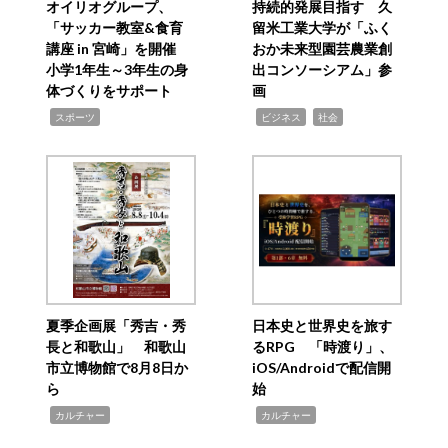
オイリオグループ、
持続的発展目指す 久
「サッカー教室&食育
留米工業大学が「ふく
講座 in 宮崎」を開催
おか未来型園芸農業創
小学1年生～3年生の身
出コンソーシアム」参
体づくりをサポート
画
,
,
,
スポーツ
ビジネス
社会
夏季企画展「秀吉・秀
日本史と世界史を旅す
長と和歌山」 和歌山
るRPG 「時渡り」、
市立博物館で8月8日か
iOS/Androidで配信開
ら
始
,
,
カルチャー
カルチャー