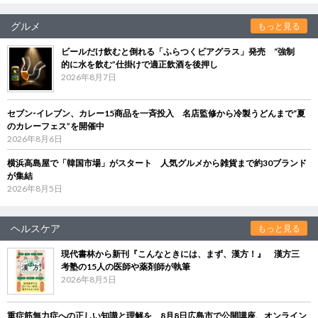
グルメ
もっと見る
ビールだけ飲むと倒れる「ふらつくビアグラス」発売 “強制
的に水を飲む”仕掛けで適正飲酒を後押し
2026年8月7日
セブン‐イレブン、カレー15商品を一斉投入 名店監修から冷製うどんまで“夏
のカレーフェス”を開催中
2026年8月6日
横浜高島屋で「韓国市場」がスタート 人気グルメから雑貨まで約30ブランド
が集結
2026年8月5日
ヘルスケア
もっと見る
現代書林から新刊『こんなときには、まず、漢方！』 漢方三
考塾の15人の医師や薬剤師が執筆
2026年8月5日
重症筋無力症への正しい知識と理解を 8月8日広島市で公開講座、オンライン