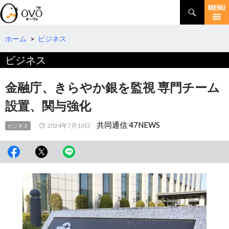
検
索
コ
ン
テ
ホーム
>
ビジネス
ン
ビジネス
ツ
へ
移
金融庁、きらやか銀を監視 専門チーム
動
設置、関与強化
共同通信 47NEWS
2024年7月10日
ビジネス