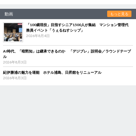
動画
もっと見る
「100歳現役」目指すシニア1500人が集結 マンション管理代
務員イベント「うぇるねすシップ」
2026年8月4日
AI時代、「暗黙知」は継承できるのか 「デジブレ」説明会／ラウンドテーブ
ル
2026年8月3日
紀伊勝浦の魅力を堪能 ホテル浦島、日昇館をリニューアル
2026年8月3日