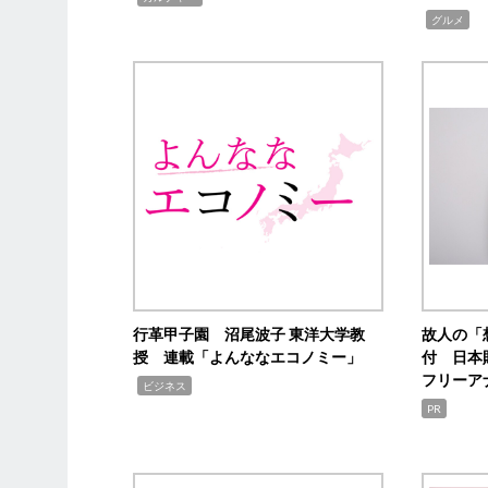
,
グルメ
行革甲子園 沼尾波子 東洋大学教
故人の「
授 連載「よんななエコノミー」
付 日本
フリーア
,
ビジネス
PR