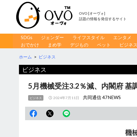
OVO [オーヴォ]
話題の情報を発信するサイト
コンテンツへ移動
検
SDGs
ジェンダー
ライフスタイル
エンタメ
索
おでかけ
まめ学
デジもの
ペット
ビジネ
ホーム
>
ビジネス
ビジネス
5月機械受注3.2％減、内閣府 
共同通信 47NEWS
2024年7月11日
ビジネス