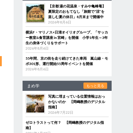
【京都 湯の花温泉・すみや亀峰菴】
夏限定のおもてなし「旅館で“涼”を
楽しむ夏の休日」8月末まで開催中
2026年8月6日
横浜F・マリノス×日清オイリオグループ、「サッカ
ー教室&食育講座 in 宮崎」を開催 小学1年生～3年
生の身体づくりをサポート
2026年8月6日
55年間、京の街を走り続けてきた車両 嵐山線・モ
ボ301形、運行開始55周年イベントを開催
2026年8月6日
まめ学
もっと見る
写真に埋まっている位置情報はおっ
かないのか 【岡嶋教授のデジタル
指南】
2026年7月22日
ゼロトラストって何？ 【岡嶋教授のデジタル指
南】