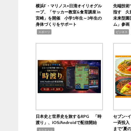
横浜F・マリノス×日清オイリオグル
先端技術
ープ、「サッカー教室&食育講座 in
指す 久
宮崎」を開催 小学1年生～3年生の
未来型園
身体づくりをサポート
ム」参画
,
,
,
スポーツ
ビジネス
日本史と世界史を旅するRPG 「時
セブン‐
渡り」、iOS/Androidで配信開始
一斉投入
まで“夏
,
カルチャー