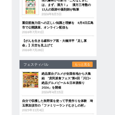
現代書林から新刊『こんなときに
は、まず、漢方！』 漢方三考塾の
15人の医師や薬剤師が執筆
2026年8月5日
重症筋無力症への正しい知識と理解を 8月8日広島
市で公開講座、オンライン配信も
2026年7月31日
【がんを生きる緩和ケア医・大橋洋平「足し算
命」】天空を見上げて
2026年7月28日
フェスティバル
もっと見る
絶品屋台グルメが全国各地から大集
結 “庶民派食フェス”第4回「川口×
絶品グルメビール＆日本酒祭り
2026」を開催
2026年4月15日
自分で収穫した秋野菜を使って芋煮作りを体験 埼
玉県加須市の「ファミリーランドむさしの村」
2025年11月4日