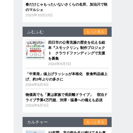
春だけじゃもったいないさくらの名所、加治川で秋
のマルシェ
2025年10月23日
ふむふむ
もっと見る
四日市の公害克服の歴史を伝える絵
本『スモックリン』制作プロジェク
ト クラウドファンディングで支援
を募集
2026年8月5日
「中東発」値上げラッシュが本格化 飲食料品値上
げ、約3年ぶりの多さに
2026年8月4日
物価高でも「夏は家族で長距離ドライブ」 宿泊ド
ライブ予算4万円超、渋滞・猛暑への備えも必須
2026年8月3日
カルチャー
もっと見る
55年間、京の街を走り続けてきた車