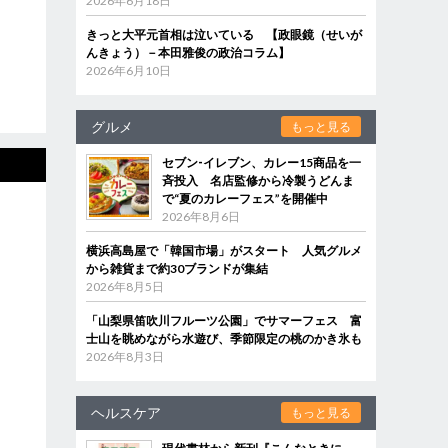
2026年6月18日
きっと大平元首相は泣いている 【政眼鏡（せいが
んきょう）－本田雅俊の政治コラム】
2026年6月10日
グルメ
もっと見る
セブン‐イレブン、カレー15商品を一
斉投入 名店監修から冷製うどんま
で“夏のカレーフェス”を開催中
2026年8月6日
横浜高島屋で「韓国市場」がスタート 人気グルメ
から雑貨まで約30ブランドが集結
2026年8月5日
「山梨県笛吹川フルーツ公園」でサマーフェス 富
士山を眺めながら水遊び、季節限定の桃のかき氷も
2026年8月3日
ヘルスケア
もっと見る