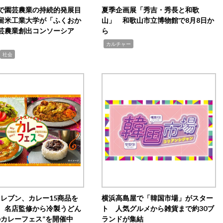
で園芸農業の持続的発展目
夏季企画展「秀吉・秀長と和歌
留米工業大学が「ふくおか
山」 和歌山市立博物館で8月8日か
芸農業創出コンソーシア
ら
,
カルチャー
社会
イレブン、カレー15商品を
横浜高島屋で「韓国市場」がスター
 名店監修から冷製うどん
ト 人気グルメから雑貨まで約30ブ
のカレーフェス”を開催中
ランドが集結