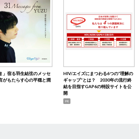
ま」宿る羽生結弦のメッセ
HIV/エイズにまつわる6つの“理解の
言がもたらす心の平穏と潤
ギャップ”とは？ 2030年の流行終
結を目指すGAP6の特設サイトを公
開
PR