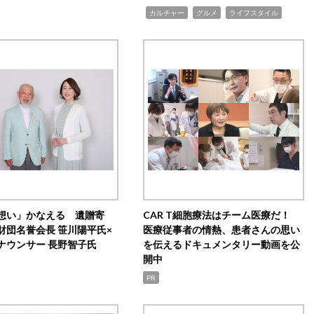
,
,
,
カルチャー
グルメ
ライフスタイル
想い」かなえる 遺贈寄
CAR T細胞療法はチーム医療だ！
財団名誉会長 笹川陽平氏×
医療従事者の情熱、患者さんの思い
ナウンサー 長野智子氏
を伝えるドキュメンタリー動画を公
開中
PR