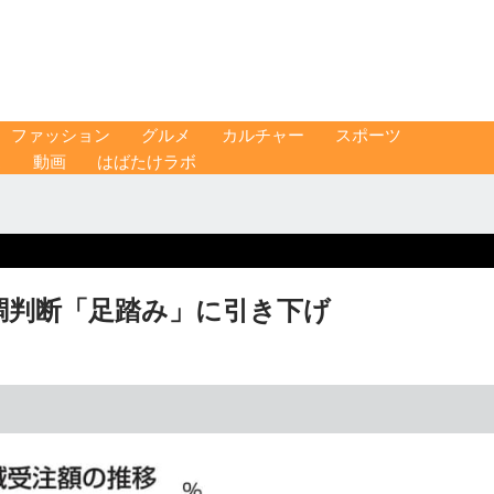
ファッション
グルメ
カルチャー
スポーツ
ス
動画
はばたけラボ
基調判断「足踏み」に引き下げ