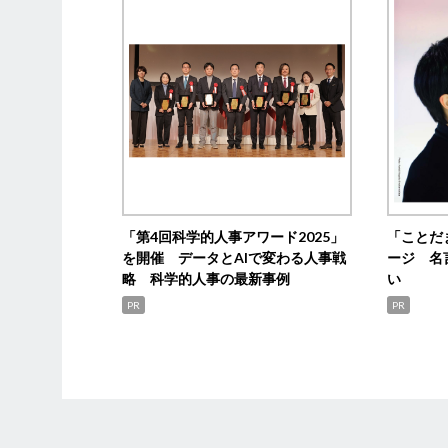
「第4回科学的人事アワード2025」
「ことだ
を開催 データとAIで変わる人事戦
ージ 名
略 科学的人事の最新事例
い
PR
PR