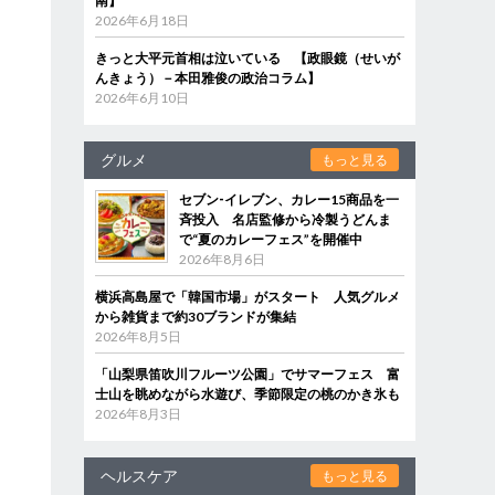
南】
2026年6月18日
きっと大平元首相は泣いている 【政眼鏡（せいが
んきょう）－本田雅俊の政治コラム】
2026年6月10日
グルメ
もっと見る
セブン‐イレブン、カレー15商品を一
斉投入 名店監修から冷製うどんま
で“夏のカレーフェス”を開催中
2026年8月6日
横浜高島屋で「韓国市場」がスタート 人気グルメ
から雑貨まで約30ブランドが集結
2026年8月5日
「山梨県笛吹川フルーツ公園」でサマーフェス 富
士山を眺めながら水遊び、季節限定の桃のかき氷も
2026年8月3日
ヘルスケア
もっと見る