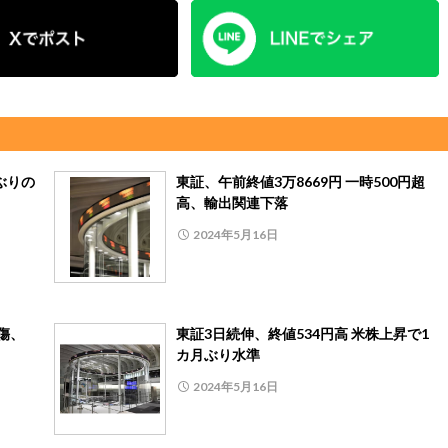
期ぶりの
東証、午前終値3万8669円 一時500円超
高、輸出関連下落
2024年5月16日
傷、
東証3日続伸、終値534円高 米株上昇で1
カ月ぶり水準
2024年5月16日