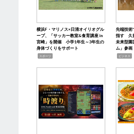
横浜F・マリノス×日清オイリオグル
先端技術
ープ、「サッカー教室&食育講座 in
指す 久
宮崎」を開催 小学1年生～3年生の
未来型園
身体づくりをサポート
ム」参画
,
,
,
スポーツ
ビジネス