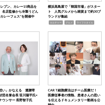
イレブン、カレー15商品を
横浜高島屋で「韓国市場」がスター
 名店監修から冷製うどん
ト 人気グルメから雑貨まで約30ブ
のカレーフェス”を開催中
ランドが集結
,
,
,
カルチャー
グルメ
ライフスタイル
想い」かなえる 遺贈寄
CAR T細胞療法はチーム医療だ！
財団名誉会長 笹川陽平氏×
医療従事者の情熱、患者さんの思い
ナウンサー 長野智子氏
を伝えるドキュメンタリー動画を公
開中