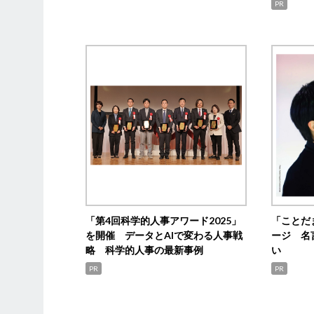
PR
「第4回科学的人事アワード2025」
「ことだ
を開催 データとAIで変わる人事戦
ージ 名
略 科学的人事の最新事例
い
PR
PR