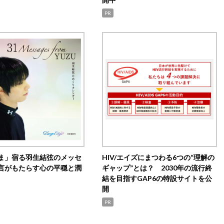
PR
ま」宿る羽生結弦のメッセ
HIV/エイズにまつわる6つの“理解の
言がもたらす心の平穏と潤
ギャップ”とは？ 2030年の流行終
結を目指すGAP6の特設サイトを公
開
PR