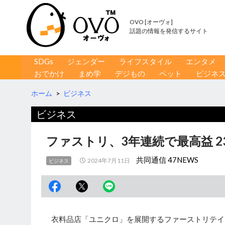
OVO [オーヴォ]
話題の情報を発信するサイト
コンテンツへ移動
検
SDGs
ジェンダー
ライフスタイル
エンタメ
索
おでかけ
まめ学
デジもの
ペット
ビジネ
ホーム
>
ビジネス
ビジネス
ファストリ、3年連続で最高益 23
共同通信 47NEWS
2024年7月11日
ビジネス
衣料品店「ユニクロ」を展開するファーストリテイリン