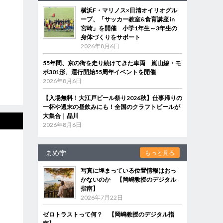
横浜F・マリノス×日清オイリオグル
ープ、「サッカー教室&食育講座 in
宮崎」を開催 小学1年生～3年生の
身体づくりをサポート
2026年8月6日
55年間、京の街を走り続けてきた車両 嵐山線・モ
ボ301形、運行開始55周年イベントを開催
2026年8月6日
【入場無料！大江戸ビール祭り2026秋】仕事帰りの
一杯や週末の昼飲みにも！全国のクラフトビールが
大集合｜品川
2026年8月6日
まめ学
もっと見る
写真に埋まっている位置情報はおっ
かないのか 【岡嶋教授のデジタル
指南】
2026年7月22日
ゼロトラストって何？ 【岡嶋教授のデジタル指