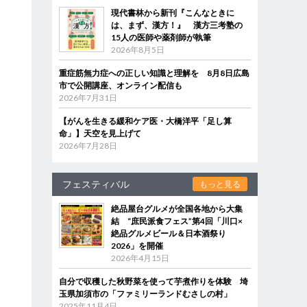
現代書林から新刊『こんなときに
は、まず、漢方！』 漢方三考塾の
15人の医師や薬剤師が執筆
2026年8月5日
重症筋無力症への正しい知識と理解を 8月8日広島
市で公開講座、オンライン配信も
2026年7月31日
【がんを生きる緩和ケア医・大橋洋平「足し算
命」】天空を見上げて
2026年7月28日
フェスティバル
もっと見る
絶品屋台グルメが全国各地から大集
結 “庶民派食フェス”第4回「川口×
絶品グルメビール＆日本酒祭り
2026」を開催
2026年4月15日
自分で収穫した秋野菜を使って芋煮作りを体験 埼
玉県加須市の「ファミリーランドむさしの村」
2025年11月4日