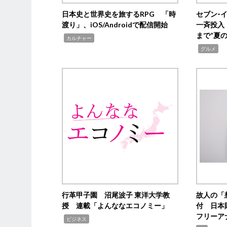
日本史と世界史を旅するRPG 「時
セブン‐
渡り」、iOS/Androidで配信開始
一斉投入
まで“夏
,
カルチャー
,
グルメ
行革甲子園 沼尾波子 東洋大学教
故人の「
授 連載「よんななエコノミー」
付 日本
フリーア
,
ビジネス