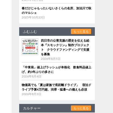
春だけじゃもったいないさくらの名所、加治川で秋
のマルシェ
2025年10月23日
ふむふむ
もっと見る
四日市の公害克服の歴史を伝える絵
本『スモックリン』制作プロジェク
ト クラウドファンディングで支援
を募集
2026年8月5日
「中東発」値上げラッシュが本格化 飲食料品値上
げ、約3年ぶりの多さに
2026年8月4日
物価高でも「夏は家族で長距離ドライブ」 宿泊ド
ライブ予算4万円超、渋滞・猛暑への備えも必須
2026年8月3日
カルチャー
もっと見る