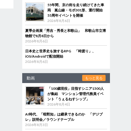
55年間、京の街を走り続けてきた車
両 嵐山線・モボ301形、運行開始
55周年イベントを開催
2026年8月6日
夏季企画展「秀吉・秀長と和歌山」 和歌山市立博
物館で8月8日から
2026年8月6日
日本史と世界史を旅するRPG 「時渡り」、
iOS/Androidで配信開始
2026年8月6日
動画
もっと見る
「100歳現役」目指すシニア1500人
が集結 マンション管理代務員イベ
ント「うぇるねすシップ」
2026年8月4日
AI時代、「暗黙知」は継承できるのか 「デジブ
レ」説明会／ラウンドテーブル
2026年8月3日