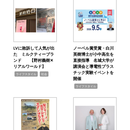
LVに敗訴して人気が出
ノーベル賞受賞・白川
た ミルクティーブラ
英樹博士が小中高生を
ンド 【野村義樹✕
直接指導 名城大学が
リアルワールド】
講演会と導電性プラス
チック実験イベントを
,
,
ライフスタイル
社会
開催
,
ライフスタイル