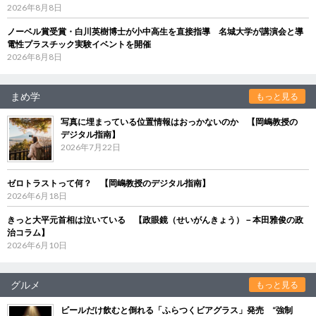
2026年8月8日
ノーベル賞受賞・白川英樹博士が小中高生を直接指導 名城大学が講演会と導
電性プラスチック実験イベントを開催
2026年8月8日
まめ学
もっと見る
写真に埋まっている位置情報はおっかないのか 【岡嶋教授の
デジタル指南】
2026年7月22日
ゼロトラストって何？ 【岡嶋教授のデジタル指南】
2026年6月18日
きっと大平元首相は泣いている 【政眼鏡（せいがんきょう）－本田雅俊の政
治コラム】
2026年6月10日
グルメ
もっと見る
ビールだけ飲むと倒れる「ふらつくビアグラス」発売 “強制