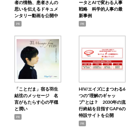
者の情熱、患者さんの
ータとAIで変わる人事
思いを伝えるドキュメ
戦略 科学的人事の最
ンタリー動画を公開中
新事例
PR
PR
「ことだま」宿る羽生
HIV/エイズにまつわる6
結弦のメッセージ 名
つの“理解のギャッ
言がもたらす心の平穏
プ”とは？ 2030年の流
と潤い
行終結を目指すGAP6の
特設サイトを公開
PR
PR