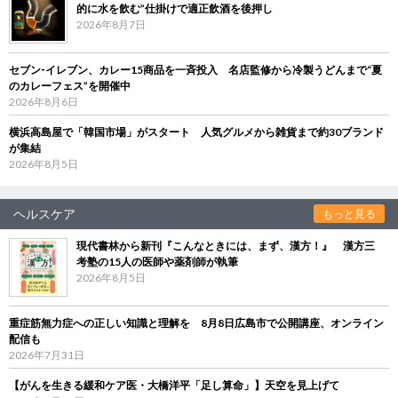
的に水を飲む”仕掛けで適正飲酒を後押し
2026年8月7日
セブン‐イレブン、カレー15商品を一斉投入 名店監修から冷製うどんまで“夏
のカレーフェス”を開催中
2026年8月6日
横浜高島屋で「韓国市場」がスタート 人気グルメから雑貨まで約30ブランド
が集結
2026年8月5日
ヘルスケア
もっと見る
現代書林から新刊『こんなときには、まず、漢方！』 漢方三
考塾の15人の医師や薬剤師が執筆
2026年8月5日
重症筋無力症への正しい知識と理解を 8月8日広島市で公開講座、オンライン
配信も
2026年7月31日
【がんを生きる緩和ケア医・大橋洋平「足し算命」】天空を見上げて