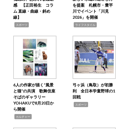
感 【正田裕生 コラ
を提案 札幌市・豊平
ム 直線・曲線・斜め
川でイベント「川見
線】
2026」を開催
,
,
スポーツ
ライフスタイル
6人の作家が描く“風景
弓ヶ浜（鳥取）が初勝
と猫”の共演 歌舞伎座
利 全日本学童野球の1
そばのギャラリー
回戦
YOHAKUで8月20日か
,
スポーツ
ら開催
,
カルチャー