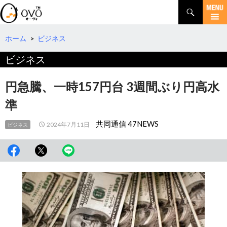
検
索
コ
ン
テ
ホーム
>
ビジネス
ン
ビジネス
ツ
へ
移
円急騰、一時157円台 3週間ぶり円高水
動
準
共同通信 47NEWS
2024年7月11日
ビジネス