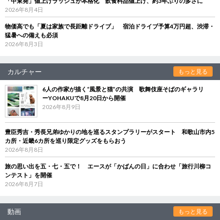
「中東発」値上げラッシュが本格化 飲食料品値上げ、約3年ぶりの多さに
2026年8月4日
物価高でも「夏は家族で長距離ドライブ」 宿泊ドライブ予算4万円超、渋滞・
猛暑への備えも必須
2026年8月3日
カルチャー
もっと見る
6人の作家が描く“風景と猫”の共演 歌舞伎座そばのギャラリ
ーYOHAKUで8月20日から開催
2026年8月9日
豊臣秀吉・秀長兄弟ゆかりの地を巡るスタンプラリーがスタート 和歌山市内5
カ所・近畿6カ所を巡り限定グッズをもらおう
2026年8月8日
旅の思い出を五・七・五で！ エースが「かばんの日」に合わせ「旅行川柳コ
ンテスト」を開催
2026年8月7日
動画
もっと見る