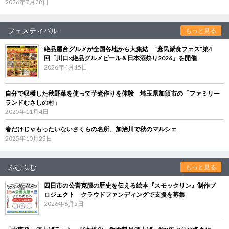
2026年7月28日
フェスティバル
もっと見る
絶品屋台グルメが全国各地から大集結 “庶民派食フェス”第4
回「川口×絶品グルメビール＆日本酒祭り2026」を開催
2026年4月15日
自分で収穫した秋野菜を使って芋煮作りを体験 埼玉県加須市の「ファミリー
ランドむさしの村」
2025年11月4日
春だけじゃもったいないさくらの名所、加治川で秋のマルシェ
2025年10月23日
ふむふむ
もっと見る
四日市の公害克服の歴史を伝える絵本『スモックリン』制作プ
ロジェクト クラウドファンディングで支援を募集
2026年8月5日