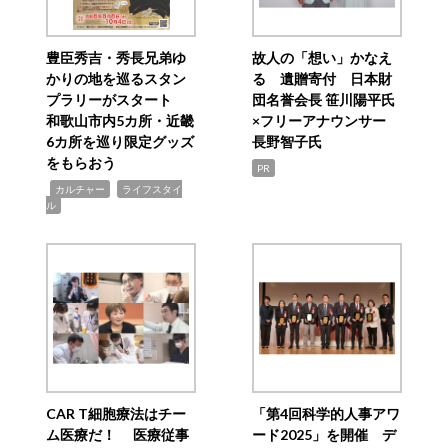
豊臣秀吉・秀長兄弟ゆ
故人の「想い」かなえ
かりの地を巡るスタン
る 遺贈寄付 日本財
プラリーがスタート
団名誉会長 笹川陽平氏
和歌山市内5カ所・近畿
×フリーアナウンサー
6カ所を巡り限定グッズ
長野智子氏
をもらおう
PR
,
,
カルチャー
ライフスタイ
ル
CAR T細胞療法はチー
「第4回科学的人事アワ
ム医療だ！ 医療従事
ード2025」を開催 デ