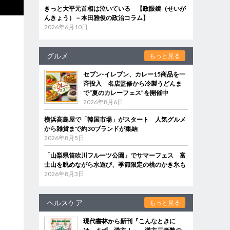
きっと大平元首相は泣いている 【政眼鏡（せいが
んきょう）－本田雅俊の政治コラム】
2026年6月10日
グルメ
もっと見る
セブン‐イレブン、カレー15商品を一
斉投入 名店監修から冷製うどんま
で“夏のカレーフェス”を開催中
2026年8月6日
横浜高島屋で「韓国市場」がスタート 人気グルメ
から雑貨まで約30ブランドが集結
2026年8月5日
「山梨県笛吹川フルーツ公園」でサマーフェス 富
士山を眺めながら水遊び、季節限定の桃のかき氷も
2026年8月3日
ヘルスケア
もっと見る
現代書林から新刊『こんなときに