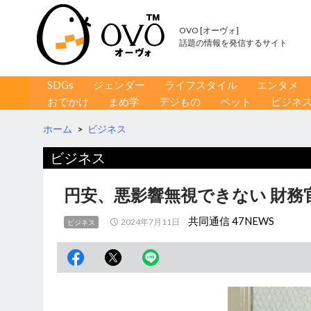
OVO [オーヴォ]
話題の情報を発信するサイト
コンテンツへ移動
検
SDGs
ジェンダー
ライフスタイル
エンタメ
索
おでかけ
まめ学
デジもの
ペット
ビジネ
ホーム
>
ビジネス
ビジネス
円安、悪影響無視できない 財務
共同通信 47NEWS
2024年7月11日
ビジネス