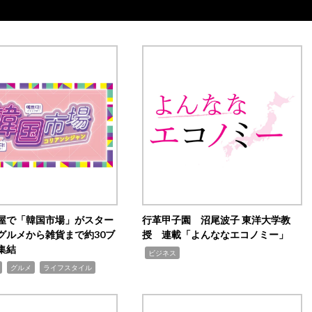
屋で「韓国市場」がスター
行革甲子園 沼尾波子 東洋大学教
グルメから雑貨まで約30ブ
授 連載「よんななエコノミー」
集結
,
ビジネス
,
,
グルメ
ライフスタイル