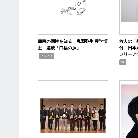
細菌の個性を知る 鬼頭弥生 農学博
故人の「
士 連載「口福の源」
付 日本
フリーア
,
ビジネス
PR