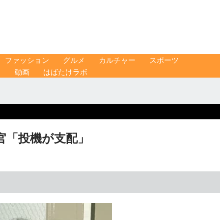
ファッション
グルメ
カルチャー
スポーツ
ス
動画
はばたけラボ
官「投機が支配」