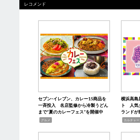
レコメンド
セブン‐イレブン、カレー15商品を
横浜高島
一斉投入 名店監修から冷製うどん
ト 人気
まで“夏のカレーフェス”を開催中
ランドが
,
,
グルメ
カルチャー