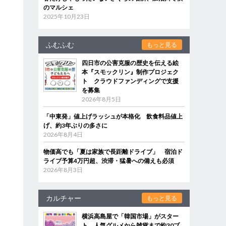
のマルシェ
2025年10月23日
ふむふむ
もっと見る
四日市の公害克服の歴史を伝える絵
本『スモックリン』制作プロジェク
ト クラウドファンディングで支援
を募集
2026年8月5日
「中東発」値上げラッシュが本格化 飲食料品値上
げ、約3年ぶりの多さに
2026年8月4日
物価高でも「夏は家族で長距離ドライブ」 宿泊ド
ライブ予算4万円超、渋滞・猛暑への備えも必須
2026年8月3日
カルチャー
もっと見る
横浜高島屋で「韓国市場」がスター
ト 人気グルメから雑貨まで約30ブ