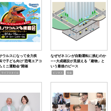
サウルスになって全力疾
なぜゼネコンが自動運転に挑むのか
浜で子ども向け“恐竜エアコ
――大成建設が見据える「建物」と
ムミニ運動会”開催
いう最後のピース
,
,
ライフスタイル
ビジネス
社会