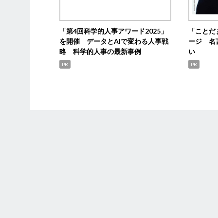
「第4回科学的人事アワード2025」
「ことだ
を開催 データとAIで変わる人事戦
ージ 名
略 科学的人事の最新事例
い
PR
PR