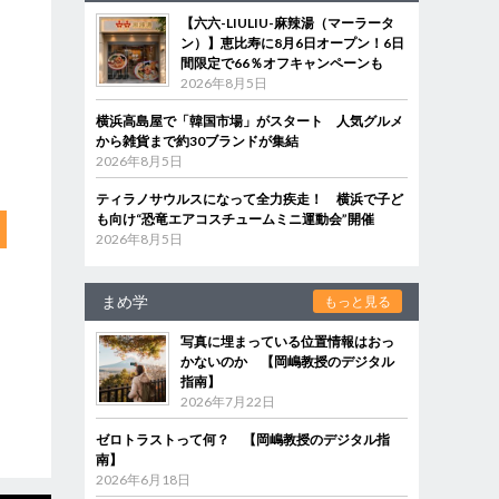
【六六-LIULIU-麻辣湯（マーラータ
ン）】恵比寿に8月6日オープン！6日
間限定で66％オフキャンペーンも
2026年8月5日
横浜高島屋で「韓国市場」がスタート 人気グルメ
から雑貨まで約30ブランドが集結
2026年8月5日
ティラノサウルスになって全力疾走！ 横浜で子ど
も向け“恐竜エアコスチュームミニ運動会”開催
2026年8月5日
まめ学
もっと見る
写真に埋まっている位置情報はおっ
かないのか 【岡嶋教授のデジタル
指南】
2026年7月22日
ゼロトラストって何？ 【岡嶋教授のデジタル指
南】
2026年6月18日