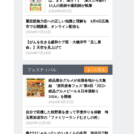
は、まず、漢方！』 漢方三考塾の
15人の医師や薬剤師が執筆
2026年8月5日
重症筋無力症への正しい知識と理解を 8月8日広島
市で公開講座、オンライン配信も
2026年7月31日
【がんを生きる緩和ケア医・大橋洋平「足し算
命」】天空を見上げて
2026年7月28日
フェスティバル
もっと見る
絶品屋台グルメが全国各地から大集
結 “庶民派食フェス”第4回「川口×
絶品グルメビール＆日本酒祭り
2026」を開催
2026年4月15日
自分で収穫した秋野菜を使って芋煮作りを体験 埼
玉県加須市の「ファミリーランドむさしの村」
2025年11月4日
春だけじゃもったいないさくらの名所、加治川で秋