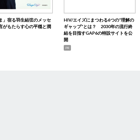
ま」宿る羽生結弦のメッセ
HIV/エイズにまつわる6つの“理解の
言がもたらす心の平穏と潤
ギャップ”とは？ 2030年の流行終
結を目指すGAP6の特設サイトを公
開
PR