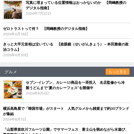
写真に埋まっている位置情報はおっかないのか 【岡嶋教授の
デジタル指南】
2026年7月22日
ゼロトラストって何？ 【岡嶋教授のデジタル指南】
2026年6月18日
きっと大平元首相は泣いている 【政眼鏡（せいがんきょう）－本田雅俊の政
治コラム】
2026年6月10日
グルメ
もっと見る
セブン‐イレブン、カレー15商品を一斉投入 名店監修から冷
製うどんまで“夏のカレーフェス”を開催中
2026年8月6日
横浜高島屋で「韓国市場」がスタート 人気グルメから雑貨まで約30ブランド
が集結
2026年8月5日
「山梨県笛吹川フルーツ公園」でサマーフェス 富士山を眺めながら水遊び、