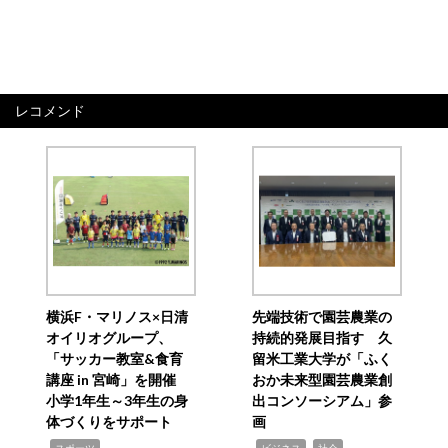
レコメンド
横浜F・マリノス×日清
先端技術で園芸農業の
オイリオグループ、
持続的発展目指す 久
「サッカー教室&食育
留米工業大学が「ふく
講座 in 宮崎」を開催
おか未来型園芸農業創
小学1年生～3年生の身
出コンソーシアム」参
体づくりをサポート
画
,
,
,