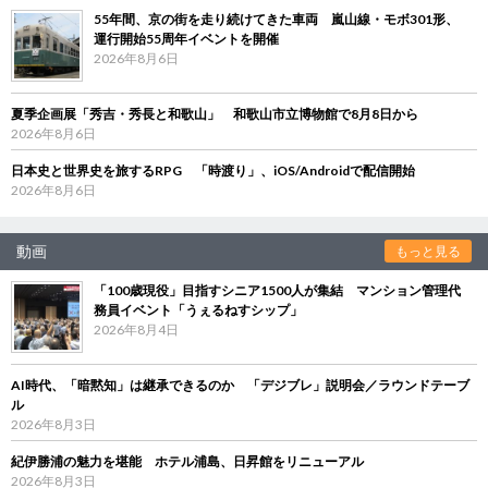
55年間、京の街を走り続けてきた車両 嵐山線・モボ301形、
運行開始55周年イベントを開催
2026年8月6日
夏季企画展「秀吉・秀長と和歌山」 和歌山市立博物館で8月8日から
2026年8月6日
日本史と世界史を旅するRPG 「時渡り」、iOS/Androidで配信開始
2026年8月6日
動画
もっと見る
「100歳現役」目指すシニア1500人が集結 マンション管理代
務員イベント「うぇるねすシップ」
2026年8月4日
AI時代、「暗黙知」は継承できるのか 「デジブレ」説明会／ラウンドテーブ
ル
2026年8月3日
紀伊勝浦の魅力を堪能 ホテル浦島、日昇館をリニューアル
2026年8月3日