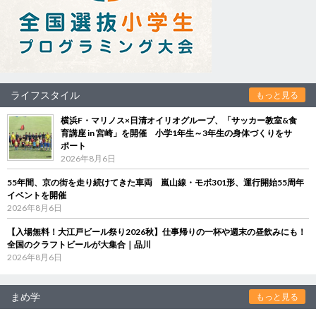
ライフスタイル
もっと見る
横浜F・マリノス×日清オイリオグループ、「サッカー教室&食
育講座 in 宮崎」を開催 小学1年生～3年生の身体づくりをサ
ポート
2026年8月6日
55年間、京の街を走り続けてきた車両 嵐山線・モボ301形、運行開始55周年
イベントを開催
2026年8月6日
【入場無料！大江戸ビール祭り2026秋】仕事帰りの一杯や週末の昼飲みにも！
全国のクラフトビールが大集合｜品川
2026年8月6日
まめ学
もっと見る