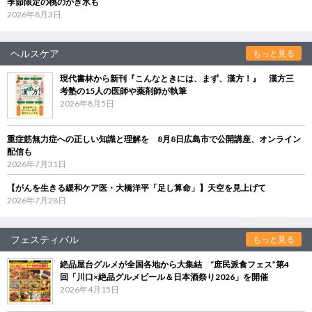
季節限定の桃のかき氷も
2026年8月3日
ヘルスケア
もっと見る
現代書林から新刊『こんなときには、まず、漢方！』 漢方三
考塾の15人の医師や薬剤師が執筆
2026年8月5日
重症筋無力症への正しい知識と理解を 8月8日広島市で公開講座、オンライン
配信も
2026年7月31日
【がんを生きる緩和ケア医・大橋洋平「足し算命」】天空を見上げて
2026年7月28日
フェスティバル
もっと見る
絶品屋台グルメが全国各地から大集結 “庶民派食フェス”第4
回「川口×絶品グルメビール＆日本酒祭り2026」を開催
2026年4月15日