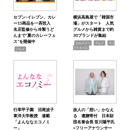
セブン‐イレブン、カレ
横浜高島屋で「韓国市
ー15商品を一斉投入
場」がスタート 人気
名店監修から冷製うど
グルメから雑貨まで約
んまで“夏のカレーフェ
30ブランドが集結
ス”を開催中
,
,
,
カルチャー
グルメ
ライ
フスタイル
,
グルメ
行革甲子園 沼尾波子
故人の「想い」かなえ
東洋大学教授 連載
る 遺贈寄付 日本財
「よんななエコノミ
団名誉会長 笹川陽平氏
ー」
×フリーアナウンサー