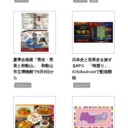
スポーツ
ビジネス
社会
夏季企画展「秀吉・秀
日本史と世界史を旅す
長と和歌山」 和歌山
るRPG 「時渡り」、
市立博物館で8月8日か
iOS/Androidで配信開
ら
始
,
,
カルチャー
カルチャー