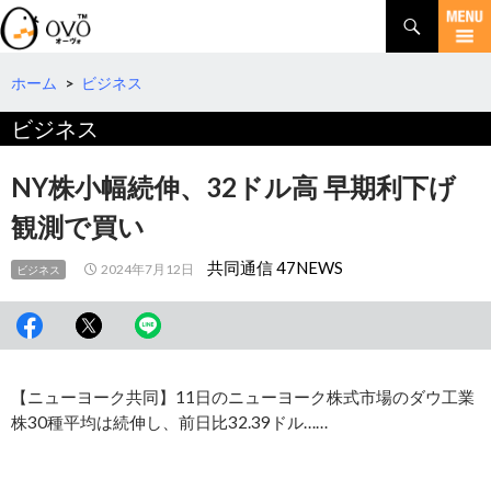
検
索
コ
ン
テ
ホーム
>
ビジネス
ン
ビジネス
ツ
へ
移
NY株小幅続伸、32ドル高 早期利下げ
動
観測で買い
共同通信 47NEWS
2024年7月12日
ビジネス
【ニューヨーク共同】11日のニューヨーク株式市場のダウ工業
株30種平均は続伸し、前日比32.39ドル……