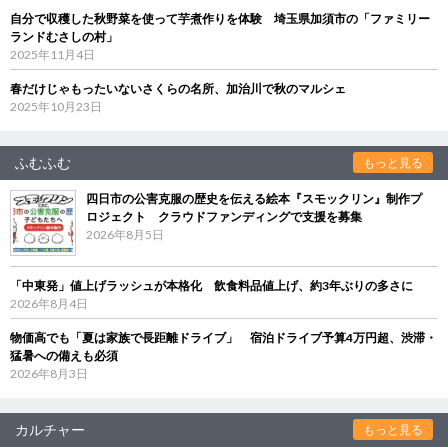
自分で収穫した秋野菜を使って芋煮作りを体験 埼玉県加須市の「ファミリー
ランドむさしの村」
2025年11月4日
春だけじゃもったいないさくらの名所、加治川で秋のマルシェ
2025年10月23日
ふむふむ
もっと見る
四日市の公害克服の歴史を伝える絵本『スモックリン』制作プ
ロジェクト クラウドファンディングで支援を募集
2026年8月5日
「中東発」値上げラッシュが本格化 飲食料品値上げ、約3年ぶりの多さに
2026年8月4日
物価高でも「夏は家族で長距離ドライブ」 宿泊ドライブ予算4万円超、渋滞・
猛暑への備えも必須
2026年8月3日
カルチャー
もっと見る