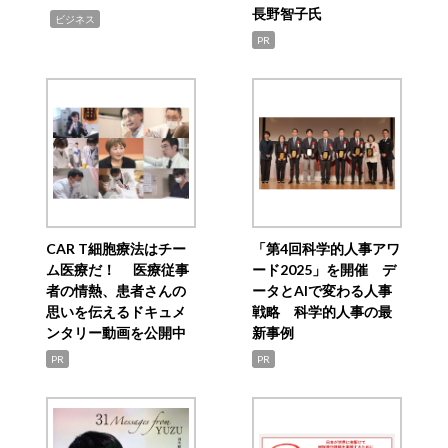
長野智子氏
,
ビジネス
PR
CAR T細胞療法はチー
「第4回科学的人事アワ
ム医療だ！ 医療従事
ード2025」を開催 デ
者の情熱、患者さんの
ータとAIで変わる人事
思いを伝えるドキュメ
戦略 科学的人事の最
ンタリー動画を公開中
新事例
PR
PR