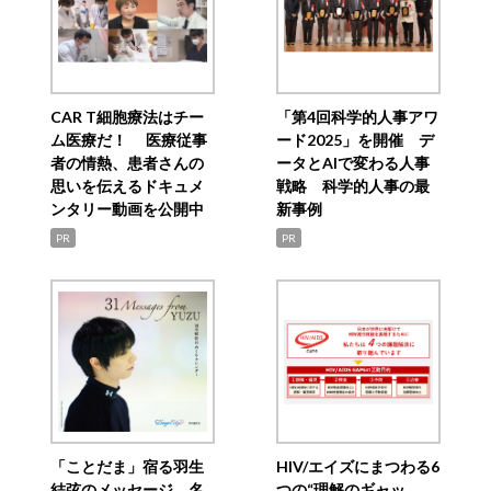
CAR T細胞療法はチー
「第4回科学的人事アワ
ム医療だ！ 医療従事
ード2025」を開催 デ
者の情熱、患者さんの
ータとAIで変わる人事
思いを伝えるドキュメ
戦略 科学的人事の最
ンタリー動画を公開中
新事例
PR
PR
「ことだま」宿る羽生
HIV/エイズにまつわる6
結弦のメッセージ 名
つの“理解のギャッ