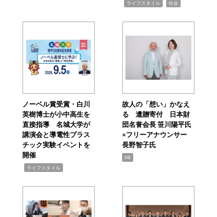
,
,
ライフスタイル
社会
ノーベル賞受賞・白川
故人の「想い」かなえ
英樹博士が小中高生を
る 遺贈寄付 日本財
直接指導 名城大学が
団名誉会長 笹川陽平氏
講演会と導電性プラス
×フリーアナウンサー
チック実験イベントを
長野智子氏
開催
PR
,
ライフスタイル