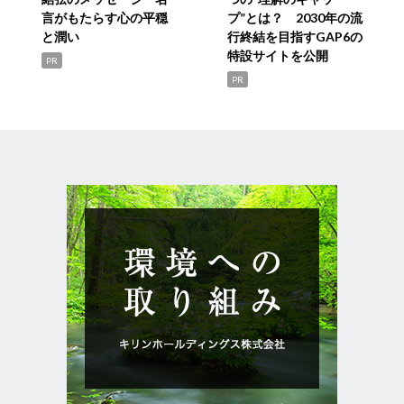
言がもたらす心の平穏
プ”とは？ 2030年の流
と潤い
行終結を目指すGAP6の
特設サイトを公開
PR
PR