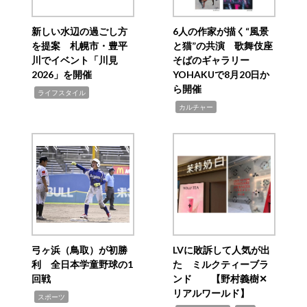
新しい水辺の過ごし方
6人の作家が描く“風景
を提案 札幌市・豊平
と猫”の共演 歌舞伎座
川でイベント「川見
そばのギャラリー
2026」を開催
YOHAKUで8月20日か
ら開催
,
ライフスタイル
,
カルチャー
弓ヶ浜（鳥取）が初勝
LVに敗訴して人気が出
利 全日本学童野球の1
た ミルクティーブラ
回戦
ンド 【野村義樹✕
リアルワールド】
,
スポーツ