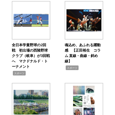
全日本学童野球の2回
魂込め、あふれる躍動
戦 初出場の西陵野球
感 【正田裕生 コラ
クラブ（岐阜）が3回戦
ム 直線・曲線・斜め
へ マクドナルド・ト
線】
ーナメント
,
スポーツ
,
スポーツ