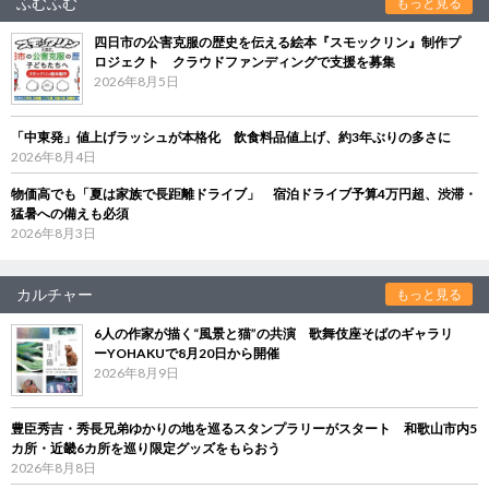
ふむふむ
もっと見る
四日市の公害克服の歴史を伝える絵本『スモックリン』制作プ
ロジェクト クラウドファンディングで支援を募集
2026年8月5日
「中東発」値上げラッシュが本格化 飲食料品値上げ、約3年ぶりの多さに
2026年8月4日
物価高でも「夏は家族で長距離ドライブ」 宿泊ドライブ予算4万円超、渋滞・
猛暑への備えも必須
2026年8月3日
カルチャー
もっと見る
6人の作家が描く“風景と猫”の共演 歌舞伎座そばのギャラリ
ーYOHAKUで8月20日から開催
2026年8月9日
豊臣秀吉・秀長兄弟ゆかりの地を巡るスタンプラリーがスタート 和歌山市内5
カ所・近畿6カ所を巡り限定グッズをもらおう
2026年8月8日