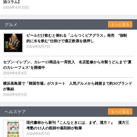
治コラム】
2026年6月10日
グルメ
もっと見る
ビールだけ飲むと倒れる「ふらつくビアグラス」発売 “強制
的に水を飲む”仕掛けで適正飲酒を後押し
2026年8月7日
セブン‐イレブン、カレー15商品を一斉投入 名店監修から冷製うどんまで“夏
のカレーフェス”を開催中
2026年8月6日
横浜高島屋で「韓国市場」がスタート 人気グルメから雑貨まで約30ブランド
が集結
2026年8月5日
ヘルスケア
もっと見る
現代書林から新刊『こんなときには、まず、漢方！』 漢方三
考塾の15人の医師や薬剤師が執筆
2026年8月5日