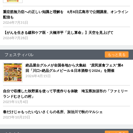
重症筋無力症への正しい知識と理解を 8月8日広島市で公開講座、オンライン
配信も
2026年7月31日
【がんを生きる緩和ケア医・大橋洋平「足し算命」】天空を見上げて
2026年7月28日
フェスティバル
もっと見る
絶品屋台グルメが全国各地から大集結 “庶民派食フェス”第4
回「川口×絶品グルメビール＆日本酒祭り2026」を開催
2026年4月15日
自分で収穫した秋野菜を使って芋煮作りを体験 埼玉県加須市の「ファミリー
ランドむさしの村」
2025年11月4日
春だけじゃもったいないさくらの名所、加治川で秋のマルシェ
2025年10月23日