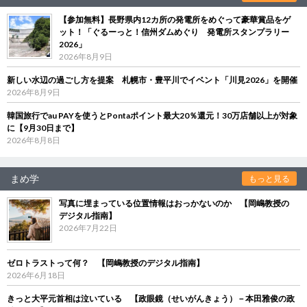
【参加無料】長野県内12カ所の発電所をめぐって豪華賞品をゲ
ット！「ぐるーっと！信州ダムめぐり 発電所スタンプラリー
2026」
2026年8月9日
新しい水辺の過ごし方を提案 札幌市・豊平川でイベント「川見2026」を開催
2026年8月9日
韓国旅行でau PAYを使うとPontaポイント最大20％還元！30万店舗以上が対象
に【9月30日まで】
2026年8月8日
まめ学
もっと見る
写真に埋まっている位置情報はおっかないのか 【岡嶋教授の
デジタル指南】
2026年7月22日
ゼロトラストって何？ 【岡嶋教授のデジタル指南】
2026年6月18日
きっと大平元首相は泣いている 【政眼鏡（せいがんきょう）－本田雅俊の政