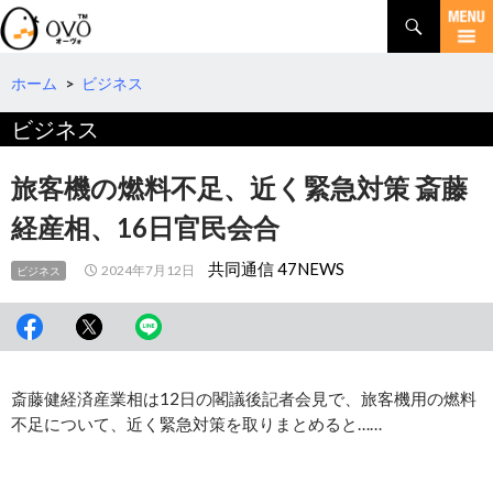
検
索
コ
ン
テ
ホーム
>
ビジネス
ン
ビジネス
ツ
へ
移
旅客機の燃料不足、近く緊急対策 斎藤
動
経産相、16日官民会合
共同通信 47NEWS
2024年7月12日
ビジネス
斎藤健経済産業相は12日の閣議後記者会見で、旅客機用の燃料
不足について、近く緊急対策を取りまとめると……