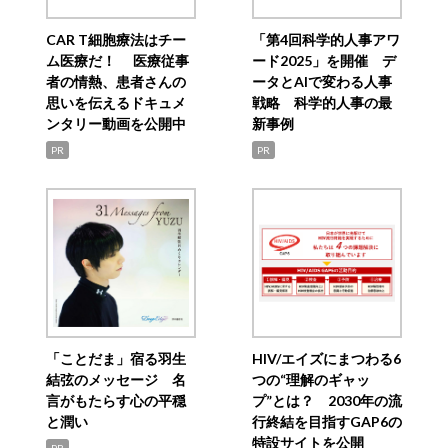
CAR T細胞療法はチー
「第4回科学的人事アワ
ム医療だ！ 医療従事
ード2025」を開催 デ
者の情熱、患者さんの
ータとAIで変わる人事
思いを伝えるドキュメ
戦略 科学的人事の最
ンタリー動画を公開中
新事例
PR
PR
「ことだま」宿る羽生
HIV/エイズにまつわる6
結弦のメッセージ 名
つの“理解のギャッ
言がもたらす心の平穏
プ”とは？ 2030年の流
と潤い
行終結を目指すGAP6の
特設サイトを公開