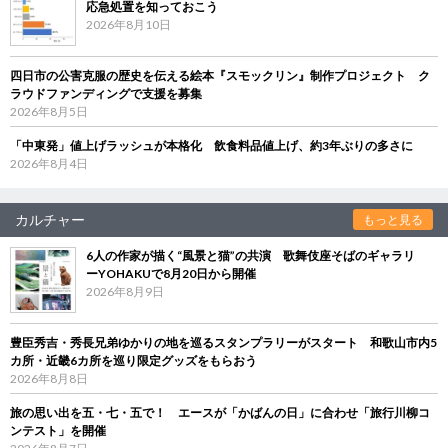
応急処置を知っておこう
2026年8月10日
四日市の公害克服の歴史を伝える絵本『スモックリン』制作プロジェクト ク
ラウドファンディングで支援を募集
2026年8月5日
「中東発」値上げラッシュが本格化 飲食料品値上げ、約3年ぶりの多さに
2026年8月4日
カルチャー
もっと見る
6人の作家が描く“風景と猫”の共演 歌舞伎座そばのギャラリ
ーYOHAKUで8月20日から開催
2026年8月9日
豊臣秀吉・秀長兄弟ゆかりの地を巡るスタンプラリーがスタート 和歌山市内5
カ所・近畿6カ所を巡り限定グッズをもらおう
2026年8月8日
旅の思い出を五・七・五で！ エースが「かばんの日」に合わせ「旅行川柳コ
ンテスト」を開催