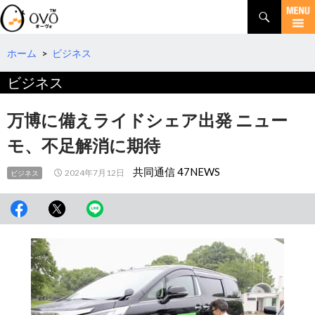
検
索
コ
ン
テ
ホーム
>
ビジネス
ン
ビジネス
ツ
へ
移
万博に備えライドシェア出発 ニュー
動
モ、不足解消に期待
共同通信 47NEWS
2024年7月12日
ビジネス