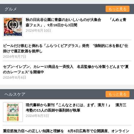
グルメ
もっと見る
秋の日比谷公園に青森のおいしいものが大集合 「んめぇ青
森フェス」、9月18日から3日間
2026年8月10日
ビールだけ飲むと倒れる「ふらつくビアグラス」発売 “強制的に水を飲む”仕
掛けで適正飲酒を後押し
2026年8月7日
セブン‐イレブン、カレー15商品を一斉投入 名店監修から冷製うどんまで“夏
のカレーフェス”を開催中
2026年8月6日
ヘルスケア
もっと見る
現代書林から新刊『こんなときには、まず、漢方！』 漢方三
考塾の15人の医師や薬剤師が執筆
2026年8月5日
重症筋無力症への正しい知識と理解を 8月8日広島市で公開講座、オンライン