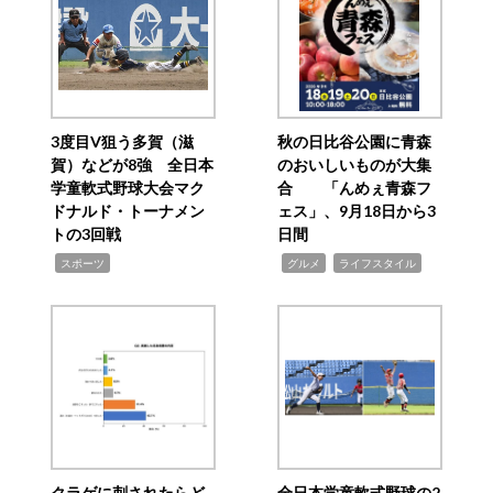
3度目V狙う多賀（滋
秋の日比谷公園に青森
賀）などが8強 全日本
のおいしいものが大集
学童軟式野球大会マク
合 「んめぇ青森フ
ドナルド・トーナメン
ェス」、9月18日から3
トの3回戦
日間
,
,
,
スポーツ
グルメ
ライフスタイル
クラゲに刺されたらど
全日本学童軟式野球の2