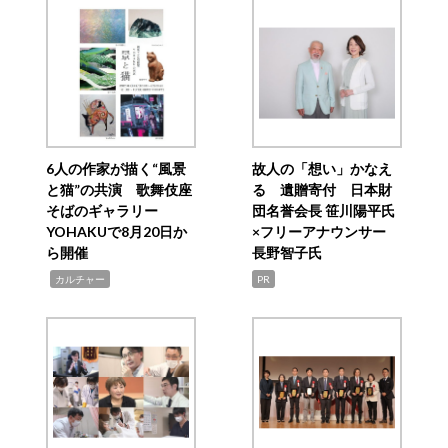
6人の作家が描く“風景
故人の「想い」かなえ
と猫”の共演 歌舞伎座
る 遺贈寄付 日本財
そばのギャラリー
団名誉会長 笹川陽平氏
YOHAKUで8月20日か
×フリーアナウンサー
ら開催
長野智子氏
,
カルチャー
PR