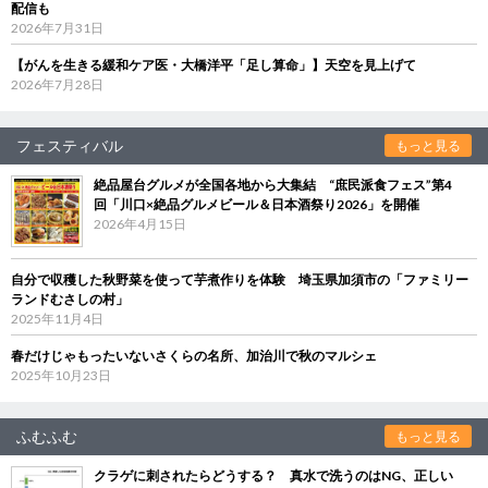
配信も
2026年7月31日
【がんを生きる緩和ケア医・大橋洋平「足し算命」】天空を見上げて
2026年7月28日
フェスティバル
もっと見る
絶品屋台グルメが全国各地から大集結 “庶民派食フェス”第4
回「川口×絶品グルメビール＆日本酒祭り2026」を開催
2026年4月15日
自分で収穫した秋野菜を使って芋煮作りを体験 埼玉県加須市の「ファミリー
ランドむさしの村」
2025年11月4日
春だけじゃもったいないさくらの名所、加治川で秋のマルシェ
2025年10月23日
ふむふむ
もっと見る
クラゲに刺されたらどうする？ 真水で洗うのはNG、正しい