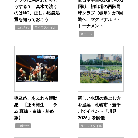
うする？ 真水で洗う
回戦 初出場の西陵野
のはNG、正しい応急処
球クラブ（岐阜）が3回
置を知っておこう
戦へ マクドナルド・
トーナメント
,
,
ふむふむ
ライフスタイル
,
スポーツ
魂込め、あふれる躍動
新しい水辺の過ごし方
感 【正田裕生 コラ
を提案 札幌市・豊平
ム 直線・曲線・斜め
川でイベント「川見
線】
2026」を開催
,
,
スポーツ
ライフスタイル