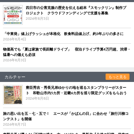
四日市の公害克服の歴史を伝える絵本『スモックリン』制作プ
ロジェクト クラウドファンディングで支援を募集
2026年8月5日
「中東発」値上げラッシュが本格化 飲食料品値上げ、約3年ぶりの多さに
2026年8月4日
物価高でも「夏は家族で長距離ドライブ」 宿泊ドライブ予算4万円超、渋滞・
猛暑への備えも必須
2026年8月3日
カルチャー
もっと見る
豊臣秀吉・秀長兄弟ゆかりの地を巡るスタンプラリーがスター
ト 和歌山市内5カ所・近畿6カ所を巡り限定グッズをもらおう
2026年8月8日
旅の思い出を五・七・五で！ エースが「かばんの日」に合わせ「旅行川柳コ
ンテスト」を開催
2026年8月7日