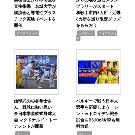
直接指導 名城大学が
プラリーがスタート
講演会と導電性プラス
和歌山市内5カ所・近畿
チック実験イベントを
6カ所を巡り限定グッズ
開催
をもらおう
,
,
,
ライフスタイル
カルチャー
ライフスタイ
ル
始球式の杉谷拳士さ
ベルギーで戦う日本人
ん、野球に熱い思い
選手を応援しよう シ
全日本学童軟式野球大
ント＝トロイデン戦全
会 マクドナルド・トー
試合をBS10が今季も無
ナメントが開幕
料放送
,
,
スポーツ
スポーツ