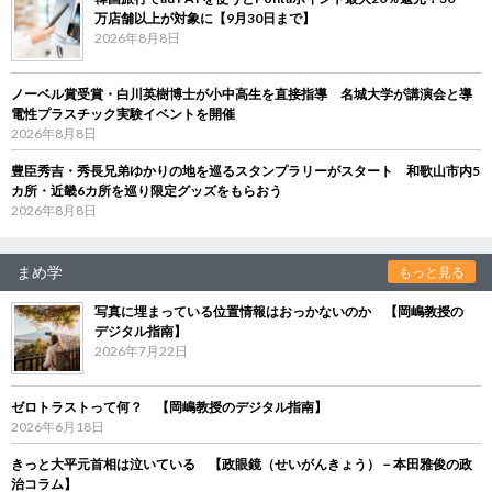
万店舗以上が対象に【9月30日まで】
2026年8月8日
ノーベル賞受賞・白川英樹博士が小中高生を直接指導 名城大学が講演会と導
電性プラスチック実験イベントを開催
2026年8月8日
豊臣秀吉・秀長兄弟ゆかりの地を巡るスタンプラリーがスタート 和歌山市内5
カ所・近畿6カ所を巡り限定グッズをもらおう
2026年8月8日
まめ学
もっと見る
写真に埋まっている位置情報はおっかないのか 【岡嶋教授の
デジタル指南】
2026年7月22日
ゼロトラストって何？ 【岡嶋教授のデジタル指南】
2026年6月18日
きっと大平元首相は泣いている 【政眼鏡（せいがんきょう）－本田雅俊の政
治コラム】