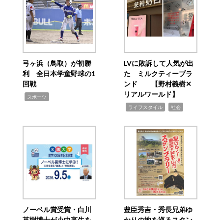
弓ヶ浜（鳥取）が初勝
LVに敗訴して人気が出
利 全日本学童野球の1
た ミルクティーブラ
回戦
ンド 【野村義樹✕
リアルワールド】
,
スポーツ
,
,
ライフスタイル
社会
ノーベル賞受賞・白川
豊臣秀吉・秀長兄弟ゆ
英樹博士が小中高生を
かりの地を巡るスタン