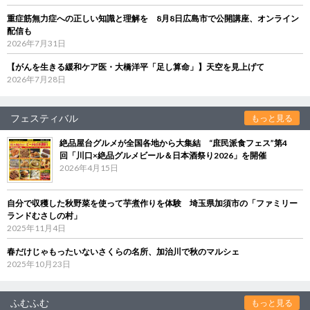
重症筋無力症への正しい知識と理解を 8月8日広島市で公開講座、オンライン
配信も
2026年7月31日
【がんを生きる緩和ケア医・大橋洋平「足し算命」】天空を見上げて
2026年7月28日
フェスティバル
もっと見る
絶品屋台グルメが全国各地から大集結 “庶民派食フェス”第4
回「川口×絶品グルメビール＆日本酒祭り2026」を開催
2026年4月15日
自分で収穫した秋野菜を使って芋煮作りを体験 埼玉県加須市の「ファミリー
ランドむさしの村」
2025年11月4日
春だけじゃもったいないさくらの名所、加治川で秋のマルシェ
2025年10月23日
ふむふむ
もっと見る