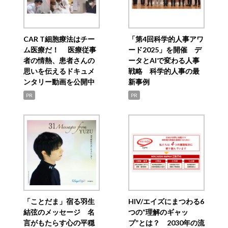
CAR T細胞療法はチー
「第4回科学的人事アワ
ム医療だ！ 医療従事
ード2025」を開催 デ
者の情熱、患者さんの
ータとAIで変わる人事
思いを伝えるドキュメ
戦略 科学的人事の最
ンタリー動画を公開中
新事例
PR
PR
「ことだま」宿る羽生
HIV/エイズにまつわる6
結弦のメッセージ 名
つの“理解のギャッ
言がもたらす心の平穏
プ”とは？ 2030年の流