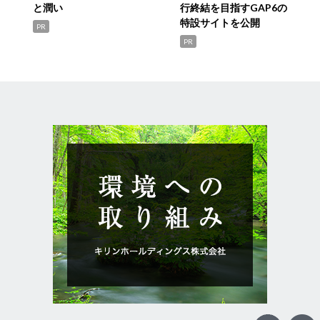
と潤い
行終結を目指すGAP6の
特設サイトを公開
PR
PR