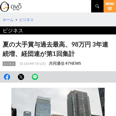
検
索
コ
ン
テ
ホーム
>
ビジネス
ン
ビジネス
ツ
へ
移
夏の大手賞与過去最高、98万円 3年連
動
続増、経団連が第1回集計
共同通信 47NEWS
2024年7月12日
ビジネス