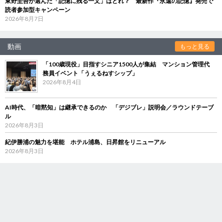
東野圭吾が選んだ「記憶に残る一文」はどれ？ 最新作『永遠の記憶』発売で
読者参加型キャンペーン
2026年8月7日
動画
もっと見る
「100歳現役」目指すシニア1500人が集結 マンション管理代
務員イベント「うぇるねすシップ」
2026年8月4日
AI時代、「暗黙知」は継承できるのか 「デジブレ」説明会／ラウンドテーブ
ル
2026年8月3日
紀伊勝浦の魅力を堪能 ホテル浦島、日昇館をリニューアル
2026年8月3日