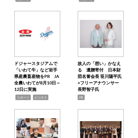
ドジャースタジアムで
故人の「想い」かなえ
「いわて牛」など岩手
る 遺贈寄付 日本財
県産農畜産物をPR JA
団名誉会長 笹川陽平氏
全農いわてが8月10日～
×フリーアナウンサー
12日に実施
長野智子氏
,
,
スポーツ
ビジネス
PR