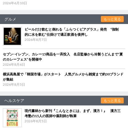
2026年6月10日
グルメ
もっと見る
ビールだけ飲むと倒れる「ふらつくビアグラス」発売 “強制
的に水を飲む”仕掛けで適正飲酒を後押し
2026年8月7日
セブン‐イレブン、カレー15商品を一斉投入 名店監修から冷製うどんまで“夏
のカレーフェス”を開催中
2026年8月6日
横浜高島屋で「韓国市場」がスタート 人気グルメから雑貨まで約30ブランド
が集結
2026年8月5日
ヘルスケア
もっと見る
現代書林から新刊『こんなときには、まず、漢方！』 漢方三
考塾の15人の医師や薬剤師が執筆
2026年8月5日