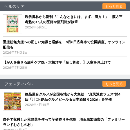
ヘルスケア
もっと見る
現代書林から新刊『こんなときには、まず、漢方！』 漢方三
考塾の15人の医師や薬剤師が執筆
2026年8月5日
重症筋無力症への正しい知識と理解を 8月8日広島市で公開講座、オンライン
配信も
2026年7月31日
【がんを生きる緩和ケア医・大橋洋平「足し算命」】天空を見上げて
2026年7月28日
フェスティバル
もっと見る
絶品屋台グルメが全国各地から大集結 “庶民派食フェス”第4
回「川口×絶品グルメビール＆日本酒祭り2026」を開催
2026年4月15日
自分で収穫した秋野菜を使って芋煮作りを体験 埼玉県加須市の「ファミリー
ランドむさしの村」
2025年11月4日