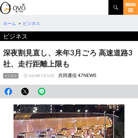
検
索
コ
ン
テ
ホーム
>
ビジネス
ン
ビジネス
ツ
へ
移
深夜割見直し、来年3月ごろ 高速道路3
動
社、走行距離上限も
共同通信 47NEWS
2024年7月12日
ビジネス