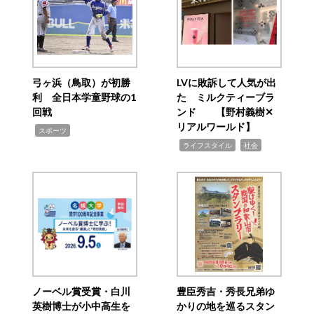
弓ヶ浜（鳥取）が初勝
LVに敗訴して人気が出
利 全日本学童野球の1
た ミルクティーブラ
回戦
ンド 【野村義樹✕
リアルワールド】
,
スポーツ
,
,
ライフスタイル
社会
ノーベル賞受賞・白川
豊臣秀吉・秀長兄弟ゆ
英樹博士が小中高生を
かりの地を巡るスタン