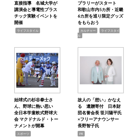
直接指導 名城大学が
プラリーがスタート
講演会と導電性プラス
和歌山市内5カ所・近畿
チック実験イベントを
6カ所を巡り限定グッズ
開催
をもらおう
,
,
,
ライフスタイル
カルチャー
ライフスタイ
ル
始球式の杉谷拳士さ
故人の「想い」かなえ
ん、野球に熱い思い
る 遺贈寄付 日本財
全日本学童軟式野球大
団名誉会長 笹川陽平氏
会 マクドナルド・トー
×フリーアナウンサー
ナメントが開幕
長野智子氏
,
スポーツ
PR