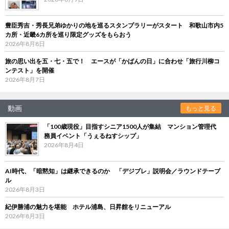
豊臣秀吉・秀長兄弟ゆかりの地を巡るスタンプラリーがスタート 和歌山市内5
カ所・近畿6カ所を巡り限定グッズをもらおう
2026年8月8日
旅の思い出を五・七・五で！ エースが「かばんの日」に合わせ「旅行川柳コ
ンテスト」を開催
2026年8月7日
動画
もっと見る
「100歳現役」目指すシニア1500人が集結 マンション管理代
務員イベント「うぇるねすシップ」
2026年8月4日
AI時代、「暗黙知」は継承できるのか 「デジブレ」説明会／ラウンドテーブ
ル
2026年8月3日
紀伊勝浦の魅力を堪能 ホテル浦島、日昇館をリニューアル
2026年8月3日