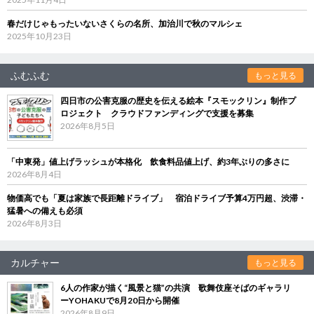
春だけじゃもったいないさくらの名所、加治川で秋のマルシェ
2025年10月23日
ふむふむ
もっと見る
四日市の公害克服の歴史を伝える絵本『スモックリン』制作プ
ロジェクト クラウドファンディングで支援を募集
2026年8月5日
「中東発」値上げラッシュが本格化 飲食料品値上げ、約3年ぶりの多さに
2026年8月4日
物価高でも「夏は家族で長距離ドライブ」 宿泊ドライブ予算4万円超、渋滞・
猛暑への備えも必須
2026年8月3日
カルチャー
もっと見る
6人の作家が描く“風景と猫”の共演 歌舞伎座そばのギャラリ
ーYOHAKUで8月20日から開催
2026年8月9日