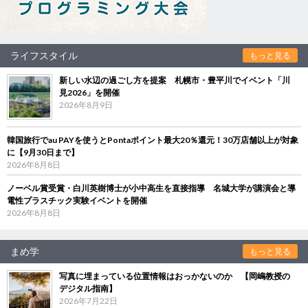
ライフスタイル
もっと見る
新しい水辺の過ごし方を提案 札幌市・豊平川でイベント「川
見2026」を開催
2026年8月9日
韓国旅行でau PAYを使うとPontaポイント最大20％還元！30万店舗以上が対象
に【9月30日まで】
2026年8月8日
ノーベル賞受賞・白川英樹博士が小中高生を直接指導 名城大学が講演会と導
電性プラスチック実験イベントを開催
2026年8月8日
まめ学
もっと見る
写真に埋まっている位置情報はおっかないのか 【岡嶋教授の
デジタル指南】
2026年7月22日