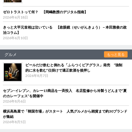
ゼロトラストって何？ 【岡嶋教授のデジタル指南】
2026年6月18日
きっと大平元首相は泣いている 【政眼鏡（せいがんきょう）－本田雅俊の政
治コラム】
2026年6月10日
グルメ
もっと見る
ビールだけ飲むと倒れる「ふらつくビアグラス」発売 “強制
的に水を飲む”仕掛けで適正飲酒を後押し
2026年8月7日
セブン‐イレブン、カレー15商品を一斉投入 名店監修から冷製うどんまで“夏
のカレーフェス”を開催中
2026年8月6日
横浜高島屋で「韓国市場」がスタート 人気グルメから雑貨まで約30ブランド
が集結
2026年8月5日