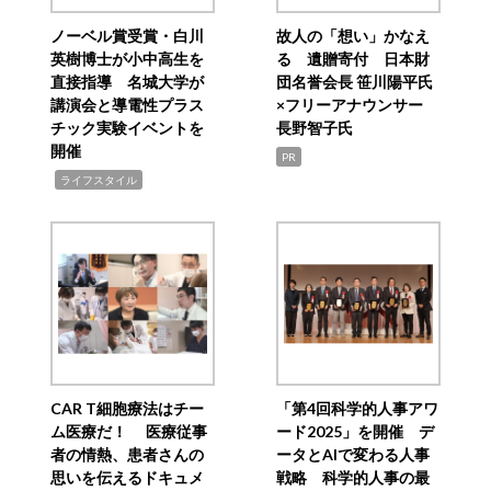
ノーベル賞受賞・白川
故人の「想い」かなえ
英樹博士が小中高生を
る 遺贈寄付 日本財
直接指導 名城大学が
団名誉会長 笹川陽平氏
講演会と導電性プラス
×フリーアナウンサー
チック実験イベントを
長野智子氏
開催
PR
,
ライフスタイル
CAR T細胞療法はチー
「第4回科学的人事アワ
ム医療だ！ 医療従事
ード2025」を開催 デ
者の情熱、患者さんの
ータとAIで変わる人事
思いを伝えるドキュメ
戦略 科学的人事の最