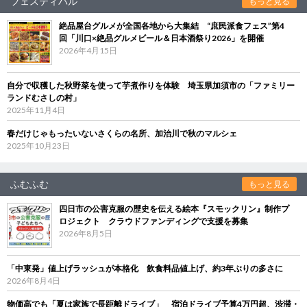
フェスティバル
もっと見る
絶品屋台グルメが全国各地から大集結 “庶民派食フェス”第4
回「川口×絶品グルメビール＆日本酒祭り2026」を開催
2026年4月15日
自分で収穫した秋野菜を使って芋煮作りを体験 埼玉県加須市の「ファミリー
ランドむさしの村」
2025年11月4日
春だけじゃもったいないさくらの名所、加治川で秋のマルシェ
2025年10月23日
ふむふむ
もっと見る
四日市の公害克服の歴史を伝える絵本『スモックリン』制作プ
ロジェクト クラウドファンディングで支援を募集
2026年8月5日
「中東発」値上げラッシュが本格化 飲食料品値上げ、約3年ぶりの多さに
2026年8月4日
物価高でも「夏は家族で長距離ドライブ」 宿泊ドライブ予算4万円超、渋滞・