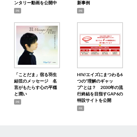
ンタリー動画を公開中
新事例
PR
PR
「ことだま」宿る羽生
HIV/エイズにまつわる6
結弦のメッセージ 名
つの“理解のギャッ
言がもたらす心の平穏
プ”とは？ 2030年の流
と潤い
行終結を目指すGAP6の
特設サイトを公開
PR
PR