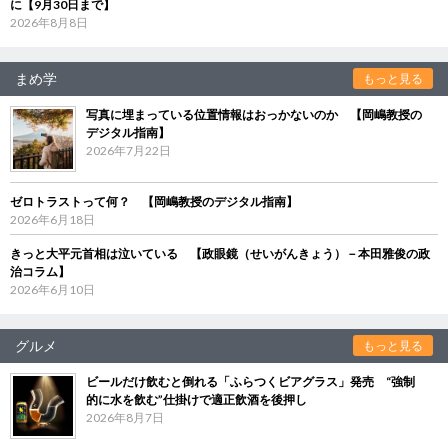
に【9月30日まで】
2026年8月8日
まめ学
もっと見る
写真に埋まっている位置情報はおっかないのか 【岡嶋教授の
デジタル指南】
2026年7月22日
ゼロトラストって何？ 【岡嶋教授のデジタル指南】
2026年6月18日
きっと大平元首相は泣いている 【政眼鏡（せいがんきょう）－本田雅俊の政
治コラム】
2026年6月10日
グルメ
もっと見る
ビールだけ飲むと倒れる「ふらつくビアグラス」発売 “強制
的に水を飲む”仕掛けで適正飲酒を後押し
2026年8月7日