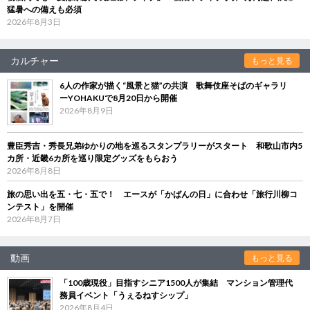
猛暑への備えも必須
2026年8月3日
カルチャー
もっと見る
6人の作家が描く“風景と猫”の共演 歌舞伎座そばのギャラリ
ーYOHAKUで8月20日から開催
2026年8月9日
豊臣秀吉・秀長兄弟ゆかりの地を巡るスタンプラリーがスタート 和歌山市内5
カ所・近畿6カ所を巡り限定グッズをもらおう
2026年8月8日
旅の思い出を五・七・五で！ エースが「かばんの日」に合わせ「旅行川柳コ
ンテスト」を開催
2026年8月7日
動画
もっと見る
「100歳現役」目指すシニア1500人が集結 マンション管理代
務員イベント「うぇるねすシップ」
2026年8月4日