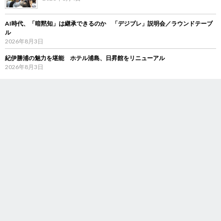
AI時代、「暗黙知」は継承できるのか 「デジブレ」説明会／ラウンドテーブ
ル
2026年8月3日
紀伊勝浦の魅力を堪能 ホテル浦島、日昇館をリニューアル
2026年8月3日