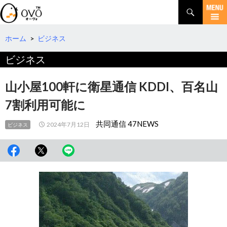
検
索
コ
ン
テ
ホーム
>
ビジネス
ン
ビジネス
ツ
へ
移
山小屋100軒に衛星通信 KDDI、百名山
動
7割利用可能に
共同通信 47NEWS
2024年7月12日
ビジネス