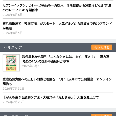
セブン‐イレブン、カレー15商品を一斉投入 名店監修から冷製うどんまで“夏
のカレーフェス”を開催中
2026年8月6日
横浜高島屋で「韓国市場」がスタート 人気グルメから雑貨まで約30ブランド
が集結
2026年8月5日
ヘルスケア
もっと見る
現代書林から新刊『こんなときには、まず、漢方！』 漢方三
考塾の15人の医師や薬剤師が執筆
2026年8月5日
重症筋無力症への正しい知識と理解を 8月8日広島市で公開講座、オンライン
配信も
2026年7月31日
【がんを生きる緩和ケア医・大橋洋平「足し算命」】天空を見上げて
2026年7月28日