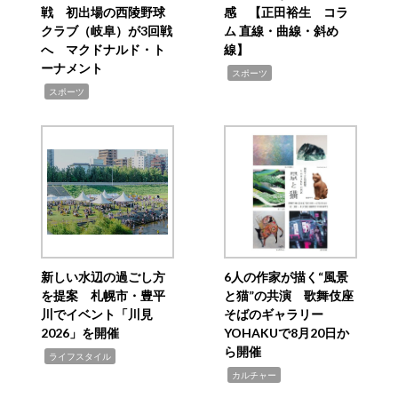
戦 初出場の西陵野球
感 【正田裕生 コラ
クラブ（岐阜）が3回戦
ム 直線・曲線・斜め
へ マクドナルド・ト
線】
ーナメント
,
スポーツ
,
スポーツ
新しい水辺の過ごし方
6人の作家が描く“風景
を提案 札幌市・豊平
と猫”の共演 歌舞伎座
川でイベント「川見
そばのギャラリー
2026」を開催
YOHAKUで8月20日か
ら開催
,
ライフスタイル
,
カルチャー