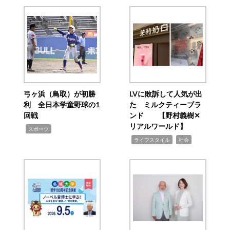
弓ヶ浜（鳥取）が初勝
LVに敗訴して人気が出
利 全日本学童野球の1
た ミルクティーブラ
回戦
ンド 【野村義樹✕
リアルワールド】
,
スポーツ
,
,
ライフスタイル
社会