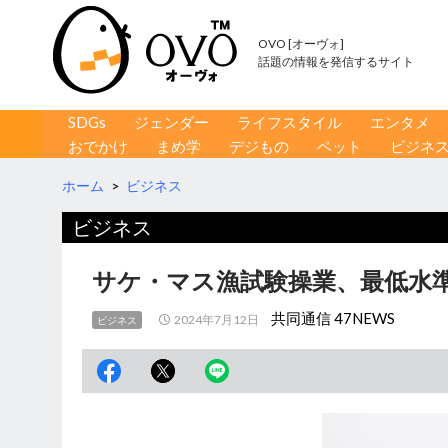
OVO [オーヴォ]
話題の情報を発信するサイト
コンテンツへ移動
検
SDGs
ジェンダー
ライフスタイル
エンタメ
索
おでかけ
まめ学
デジもの
ペット
ビジネ
ホーム
>
ビジネス
ビジネス
サケ・マス漁試験操業、最低水準
共同通信 47NEWS
2024年7月12日
ビジネス