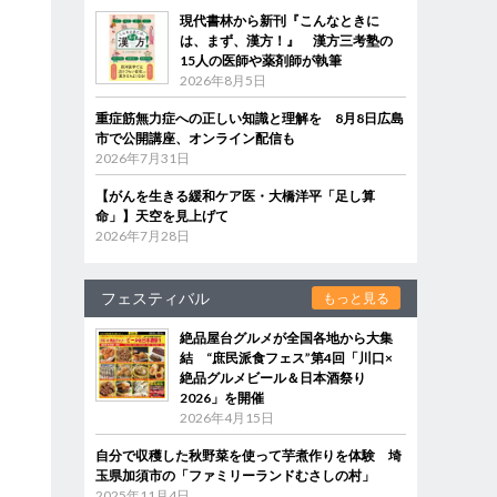
現代書林から新刊『こんなときに
は、まず、漢方！』 漢方三考塾の
15人の医師や薬剤師が執筆
2026年8月5日
重症筋無力症への正しい知識と理解を 8月8日広島
市で公開講座、オンライン配信も
2026年7月31日
【がんを生きる緩和ケア医・大橋洋平「足し算
命」】天空を見上げて
2026年7月28日
フェスティバル
もっと見る
絶品屋台グルメが全国各地から大集
結 “庶民派食フェス”第4回「川口×
絶品グルメビール＆日本酒祭り
2026」を開催
2026年4月15日
自分で収穫した秋野菜を使って芋煮作りを体験 埼
玉県加須市の「ファミリーランドむさしの村」
2025年11月4日