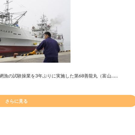
網漁の試験操業を3年ぶりに実施した第68善龍丸（富山……
さらに見る