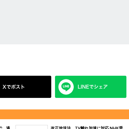
で、過
改正放送法、TV離れ加速に対応 NHK受