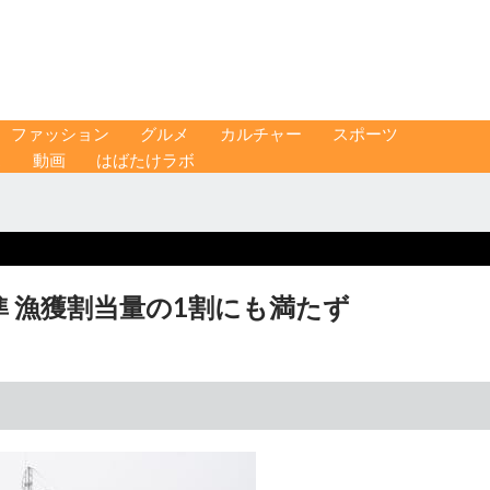
ファッション
グルメ
カルチャー
スポーツ
ス
動画
はばたけラボ
 漁獲割当量の1割にも満たず