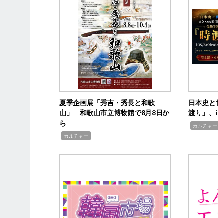
夏季企画展「秀吉・秀長と和歌
日本史と
山」 和歌山市立博物館で8月8日か
渡り」、i
ら
,
カルチャー
,
カルチャー