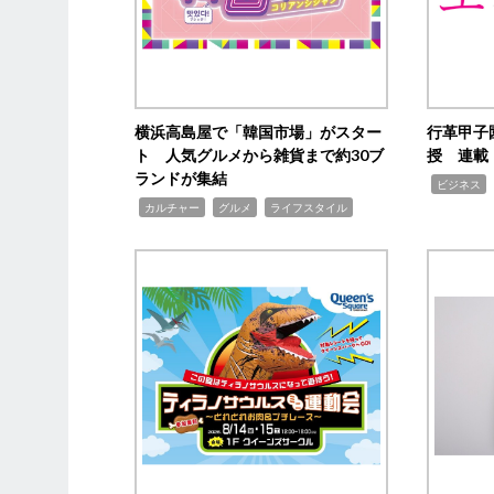
横浜高島屋で「韓国市場」がスター
行革甲子
ト 人気グルメから雑貨まで約30ブ
授 連載
ランドが集結
,
ビジネス
,
,
,
カルチャー
グルメ
ライフスタイル