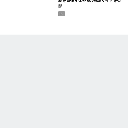
結を目指すGAP6の特設サイトを公
開
PR