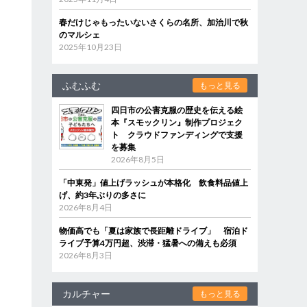
春だけじゃもったいないさくらの名所、加治川で秋
のマルシェ
2025年10月23日
ふむふむ
もっと見る
四日市の公害克服の歴史を伝える絵
本『スモックリン』制作プロジェク
ト クラウドファンディングで支援
を募集
2026年8月5日
「中東発」値上げラッシュが本格化 飲食料品値上
げ、約3年ぶりの多さに
2026年8月4日
物価高でも「夏は家族で長距離ドライブ」 宿泊ド
ライブ予算4万円超、渋滞・猛暑への備えも必須
2026年8月3日
カルチャー
もっと見る