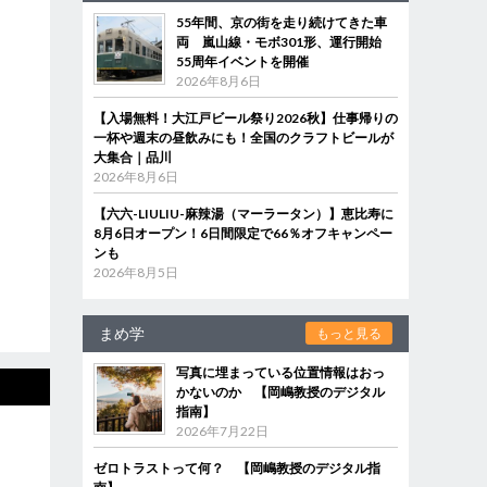
55年間、京の街を走り続けてきた車
両 嵐山線・モボ301形、運行開始
55周年イベントを開催
2026年8月6日
【入場無料！大江戸ビール祭り2026秋】仕事帰りの
一杯や週末の昼飲みにも！全国のクラフトビールが
大集合｜品川
2026年8月6日
【六六-LIULIU-麻辣湯（マーラータン）】恵比寿に
8月6日オープン！6日間限定で66％オフキャンペー
ンも
2026年8月5日
まめ学
もっと見る
写真に埋まっている位置情報はおっ
かないのか 【岡嶋教授のデジタル
指南】
2026年7月22日
ゼロトラストって何？ 【岡嶋教授のデジタル指