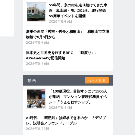
55年間、京の街を走り続けてきた車
両 嵐山線・モボ301形、運行開始
55周年イベントを開催
2026年8月6日
夏季企画展「秀吉・秀長と和歌山」 和歌山市立博
物館で8月8日から
2026年8月6日
日本史と世界史を旅するRPG 「時渡り」、
iOS/Androidで配信開始
2026年8月6日
動画
もっと見る
「100歳現役」目指すシニア1500人
が集結 マンション管理代務員イベ
ント「うぇるねすシップ」
2026年8月4日
AI時代、「暗黙知」は継承できるのか 「デジブ
レ」説明会／ラウンドテーブル
2026年8月3日