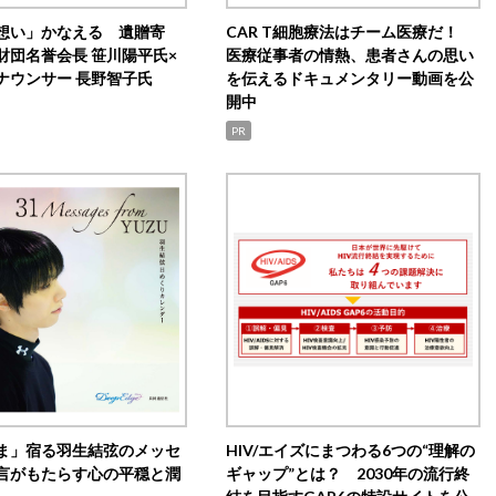
想い」かなえる 遺贈寄
CAR T細胞療法はチーム医療だ！
財団名誉会長 笹川陽平氏×
医療従事者の情熱、患者さんの思い
ナウンサー 長野智子氏
を伝えるドキュメンタリー動画を公
開中
PR
ま」宿る羽生結弦のメッセ
HIV/エイズにまつわる6つの“理解の
言がもたらす心の平穏と潤
ギャップ”とは？ 2030年の流行終