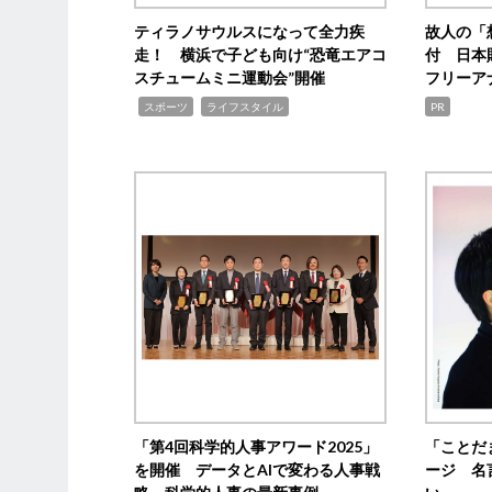
ティラノサウルスになって全力疾
故人の「
走！ 横浜で子ども向け“恐竜エアコ
付 日本
スチュームミニ運動会”開催
フリーア
,
,
スポーツ
ライフスタイル
PR
「第4回科学的人事アワード2025」
「ことだ
を開催 データとAIで変わる人事戦
ージ 名