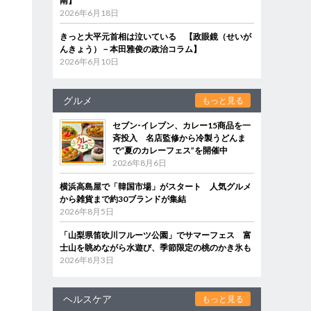
南】
2026年6月18日
きっと大平元首相は泣いている 【政眼鏡（せいが
んきょう）－本田雅俊の政治コラム】
2026年6月10日
グルメ
もっと見る
セブン‐イレブン、カレー15商品を一
斉投入 名店監修から冷製うどんま
で“夏のカレーフェス”を開催中
2026年8月6日
横浜高島屋で「韓国市場」がスタート 人気グルメ
から雑貨まで約30ブランドが集結
2026年8月5日
「山梨県笛吹川フルーツ公園」でサマーフェス 富
士山を眺めながら水遊び、季節限定の桃のかき氷も
2026年8月3日
ヘルスケア
もっと見る