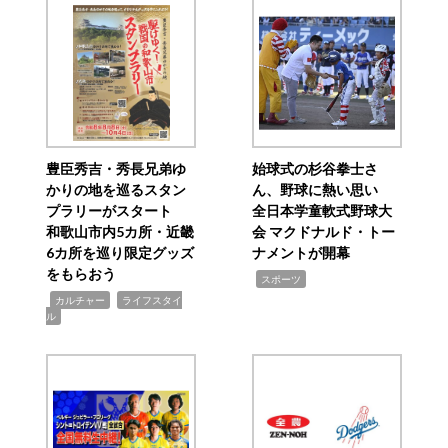
豊臣秀吉・秀長兄弟ゆ
始球式の杉谷拳士さ
かりの地を巡るスタン
ん、野球に熱い思い
プラリーがスタート
全日本学童軟式野球大
和歌山市内5カ所・近畿
会 マクドナルド・トー
6カ所を巡り限定グッズ
ナメントが開幕
をもらおう
,
スポーツ
,
,
カルチャー
ライフスタイ
ル