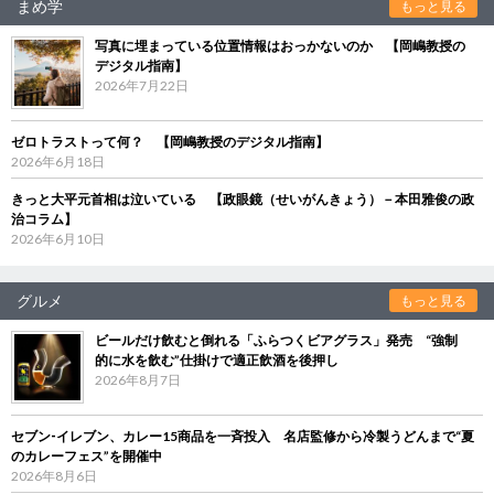
まめ学
もっと見る
写真に埋まっている位置情報はおっかないのか 【岡嶋教授の
デジタル指南】
2026年7月22日
ゼロトラストって何？ 【岡嶋教授のデジタル指南】
2026年6月18日
きっと大平元首相は泣いている 【政眼鏡（せいがんきょう）－本田雅俊の政
治コラム】
2026年6月10日
グルメ
もっと見る
ビールだけ飲むと倒れる「ふらつくビアグラス」発売 “強制
的に水を飲む”仕掛けで適正飲酒を後押し
2026年8月7日
セブン‐イレブン、カレー15商品を一斉投入 名店監修から冷製うどんまで“夏
のカレーフェス”を開催中
2026年8月6日