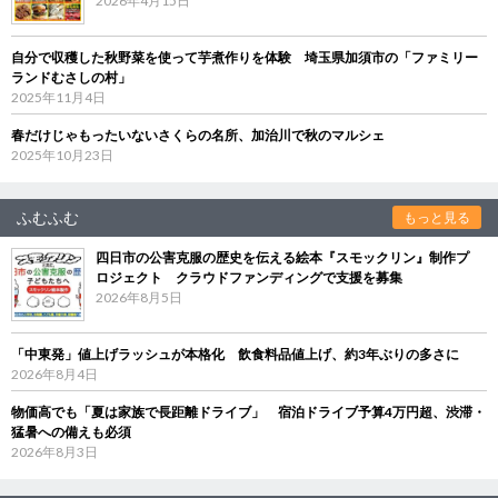
2026年4月15日
自分で収穫した秋野菜を使って芋煮作りを体験 埼玉県加須市の「ファミリー
ランドむさしの村」
2025年11月4日
春だけじゃもったいないさくらの名所、加治川で秋のマルシェ
2025年10月23日
ふむふむ
もっと見る
四日市の公害克服の歴史を伝える絵本『スモックリン』制作プ
ロジェクト クラウドファンディングで支援を募集
2026年8月5日
「中東発」値上げラッシュが本格化 飲食料品値上げ、約3年ぶりの多さに
2026年8月4日
物価高でも「夏は家族で長距離ドライブ」 宿泊ドライブ予算4万円超、渋滞・
猛暑への備えも必須
2026年8月3日