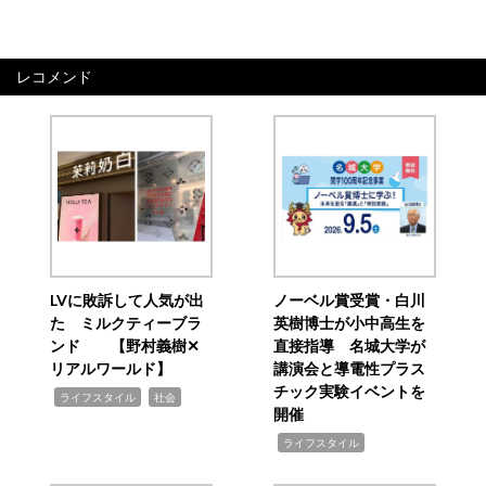
レコメンド
LVに敗訴して人気が出
ノーベル賞受賞・白川
た ミルクティーブラ
英樹博士が小中高生を
ンド 【野村義樹✕
直接指導 名城大学が
リアルワールド】
講演会と導電性プラス
チック実験イベントを
,
,
ライフスタイル
社会
開催
,
ライフスタイル