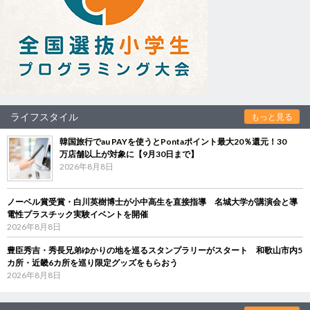
ライフスタイル
もっと見る
韓国旅行でau PAYを使うとPontaポイント最大20％還元！30
万店舗以上が対象に【9月30日まで】
2026年8月8日
ノーベル賞受賞・白川英樹博士が小中高生を直接指導 名城大学が講演会と導
電性プラスチック実験イベントを開催
2026年8月8日
豊臣秀吉・秀長兄弟ゆかりの地を巡るスタンプラリーがスタート 和歌山市内5
カ所・近畿6カ所を巡り限定グッズをもらおう
2026年8月8日