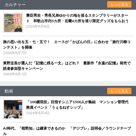
カルチャー
もっと見る
豊臣秀吉・秀長兄弟ゆかりの地を巡るスタンプラリーがスター
ト 和歌山市内5カ所・近畿6カ所を巡り限定グッズをもらおう
2026年8月8日
旅の思い出を五・七・五で！ エースが「かばんの日」に合わせ「旅行川柳コ
ンテスト」を開催
2026年8月7日
東野圭吾が選んだ「記憶に残る一文」はどれ？ 最新作『永遠の記憶』発売で
読者参加型キャンペーン
2026年8月7日
動画
もっと見る
「100歳現役」目指すシニア1500人が集結 マンション管理代
務員イベント「うぇるねすシップ」
2026年8月4日
AI時代、「暗黙知」は継承できるのか 「デジブレ」説明会／ラウンドテーブ
ル