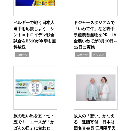
ベルギーで戦う日本人
ドジャースタジアムで
選手を応援しよう シ
「いわて牛」など岩手
ント＝トロイデン戦全
県産農畜産物をPR JA
試合をBS10が今季も無
全農いわてが8月10日～
料放送
12日に実施
,
,
,
スポーツ
スポーツ
ビジネス
旅の思い出を五・七・
故人の「想い」かなえ
五で！ エースが「か
る 遺贈寄付 日本財
ばんの日」に合わせ
団名誉会長 笹川陽平氏