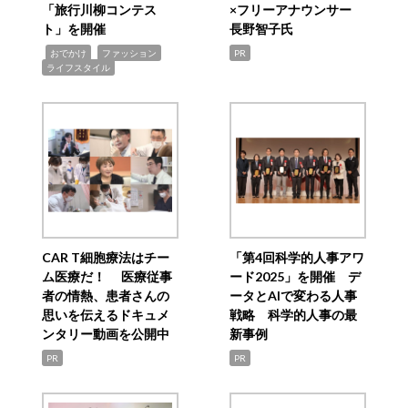
「旅行川柳コンテス
×フリーアナウンサー
ト」を開催
長野智子氏
,
,
,
おでかけ
ファッション
PR
ライフスタイル
CAR T細胞療法はチー
「第4回科学的人事アワ
ム医療だ！ 医療従事
ード2025」を開催 デ
者の情熱、患者さんの
ータとAIで変わる人事
思いを伝えるドキュメ
戦略 科学的人事の最
ンタリー動画を公開中
新事例
PR
PR