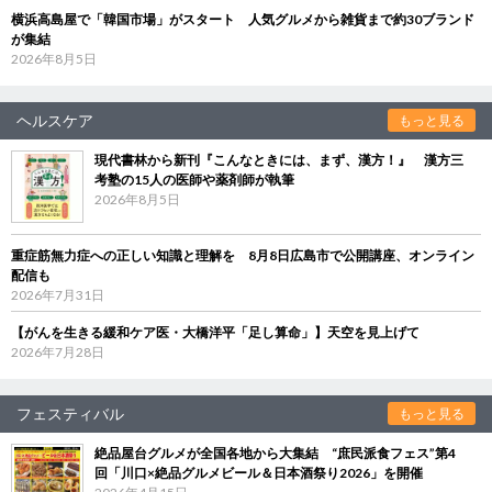
横浜高島屋で「韓国市場」がスタート 人気グルメから雑貨まで約30ブランド
が集結
2026年8月5日
ヘルスケア
もっと見る
現代書林から新刊『こんなときには、まず、漢方！』 漢方三
考塾の15人の医師や薬剤師が執筆
2026年8月5日
重症筋無力症への正しい知識と理解を 8月8日広島市で公開講座、オンライン
配信も
2026年7月31日
【がんを生きる緩和ケア医・大橋洋平「足し算命」】天空を見上げて
2026年7月28日
フェスティバル
もっと見る
絶品屋台グルメが全国各地から大集結 “庶民派食フェス”第4
回「川口×絶品グルメビール＆日本酒祭り2026」を開催