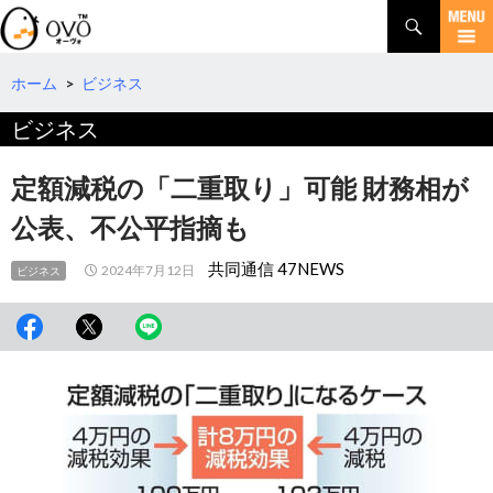
検
索
コ
ン
テ
ホーム
>
ビジネス
ン
ビジネス
ツ
へ
移
定額減税の「二重取り」可能 財務相が
動
公表、不公平指摘も
共同通信 47NEWS
2024年7月12日
ビジネス